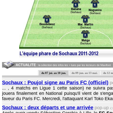
ACTUALITE
: la sélection des infos les + lues par les lecteurs de Maxifoot
du 07 jui. au 10 jun.
du 09 jun. au 13 mai.
du 12 m
Sochaux : Poujol signe au Paris FC (officiel)
p
... , 4 matchs en Ligue 1 cette saison) ne suivra p
jouera finalement en National puisqu'il vient de s'en
faveur du Paris FC. Mercredi, l'attaquant Karl Toko Ekamb
Sochaux : deux départs et une arrivée
pop-up