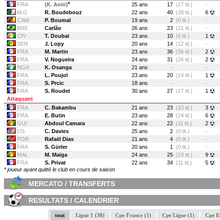
*
FRA
(K. Anin)
25 ans
17
(17 tit.)
-
ALG
R. Boudebouz
22 ans
40
(38 tit.)
6
CAM
P. Boumal
19 ans
2
(0 tit.)
-
BRE
Carlão
26 ans
23
(21 tit.)
-
CIV
T. Doubai
23 ans
10
(6 tit.)
1
SEN
J. Lopy
20 ans
14
(12 tit.)
-
FRA
M. Martin
23 ans
36
(36 tit.)
2
FRA
V. Nogueira
24 ans
31
(26 tit.)
2
NGA
K. Osanga
21 ans
-
-
FRA
L. Poujol
23 ans
20
(14 tit.)
1
FRA
S. Prcic
18 ans
-
-
FRA
S. Roudet
30 ans
27
(17 tit.)
1
Attaquant
FRA
C. Bakambu
21 ans
23
(10 tit.)
3
FRA
E. Butin
23 ans
28
(24 tit.)
6
GUI
Abdoul Camara
22 ans
22
(11 tit.)
2
US
C. Davies
25 ans
2
(0 tit.)
-
POR
Rafaël Dias
21 ans
4
(0 tit.)
-
FRA
S. Gürler
20 ans
1
(0 tit.)
-
MAL
M. Maïga
24 ans
25
(19 tit.)
9
FRA
S. Privat
22 ans
34
(11 tit.)
5
* joueur ayant quitté le club en cours de saison
MERCATO / TRANSFERTS
RESULTATS / CALENDRIER
tout
Ligue 1 (38)
Cpe France (1)
Cpe Ligue (1)
Cpe E