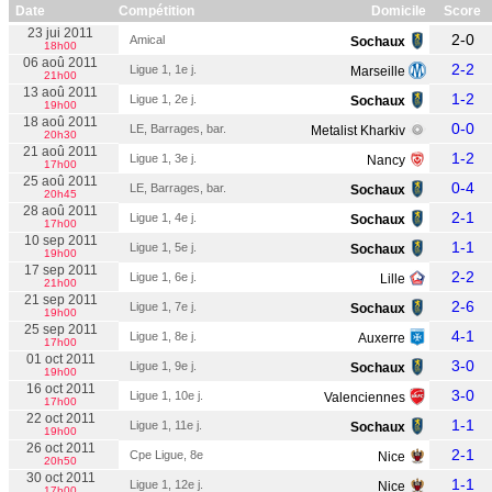
Date
Compétition
Domicile
Score
23 jui 2011
2-0
Amical
Sochaux
18h00
06 aoû 2011
2-2
Ligue 1, 1e j.
Marseille
21h00
13 aoû 2011
1-2
Ligue 1, 2e j.
Sochaux
19h00
18 aoû 2011
0-0
LE, Barrages, bar.
Metalist Kharkiv
20h30
21 aoû 2011
1-2
Ligue 1, 3e j.
Nancy
17h00
25 aoû 2011
0-4
LE, Barrages, bar.
Sochaux
20h45
28 aoû 2011
2-1
Ligue 1, 4e j.
Sochaux
17h00
10 sep 2011
1-1
Ligue 1, 5e j.
Sochaux
19h00
17 sep 2011
2-2
Ligue 1, 6e j.
Lille
21h00
21 sep 2011
2-6
Ligue 1, 7e j.
Sochaux
19h00
25 sep 2011
4-1
Ligue 1, 8e j.
Auxerre
17h00
01 oct 2011
3-0
Ligue 1, 9e j.
Sochaux
19h00
16 oct 2011
3-0
Ligue 1, 10e j.
Valenciennes
17h00
22 oct 2011
1-1
Ligue 1, 11e j.
Sochaux
19h00
26 oct 2011
2-1
Cpe Ligue, 8e
Nice
20h50
30 oct 2011
1-1
Ligue 1, 12e j.
Nice
17h00