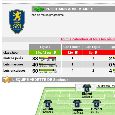
PROCHAINS ADVERSAIRES
pas de match programmé
Tout le calendrier et tous les résul
Ligue 1
Cpe France
Cpe Ligue
Lig
class./tour
14e, 42 pts
32e
8e
38
2
matchs joués
1
1
11v - 9n - 18d
40
0
buts marqués
1
1
min:31 - max:75
60
4
buts encaissés
4
2
min:34 - max:63
L'EQUIPE VEDETTE DE Sochaux