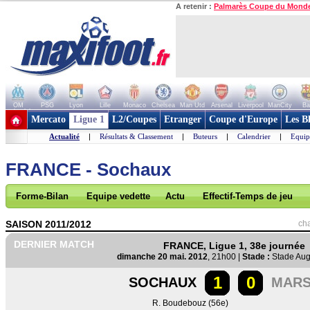
A retenir :
Palmarès Coupe du Mond
OM
PSG
Lyon
Lille
Monaco
Chelsea
Man Utd
Arsenal
Liverpool
ManCity
Ba
+ de clubs
Mercato
Ligue 1
L2/Coupes
Etranger
Coupe d'Europe
Les B
Actualité
|
Résultats & Classement
|
Buteurs
|
Calendrier
|
Equip
FRANCE - Sochaux
Forme-Bilan
Equipe vedette
Actu
Effectif-Temps de jeu
SAISON 2011/2012
ch
DERNIER MATCH
FRANCE, Ligue 1, 38e journée
dimanche 20 mai. 2012
, 21h00 |
Stade :
Stade Aug
1
0
SOCHAUX
MARS
R. Boudebouz (56e)