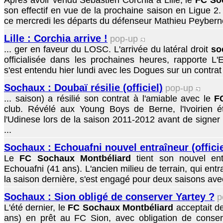
Après avoir vendu Sébastien Corchia à Lille, le
FC So
son effectif en vue de la prochaine saison en Ligue 2
ce mercredi les départs du défenseur Mathieu Peyberne
Lille : Corchia arrive !
pop-up
... ger en faveur du LOSC. L'arrivée du latéral droit
so
officialisée dans les prochaines heures, rapporte L
s'est entendu hier lundi avec les Dogues sur un contra
Sochaux : Doubaï résilie (officiel)
pop-up
... saison) a résilié son contrat à l'amiable avec le
F
club. Révélé aux Young Boys de Berne, l'Ivoirien ét
l'Udinese lors de la saison 2011-2012 avant de signer 
...
Sochaux : Echouafni nouvel entraîneur (officie
Le
FC Sochaux Montbéliard
tient son nouvel entra
Echouafni (41 ans). L'ancien milieu de terrain, qui entr
la saison dernière, s'est engagé pour deux saisons ave
Sochaux : Sion obligé de conserver Yartey ?
p
L'été dernier, le
FC Sochaux Montbéliard
acceptait d
ans) en prêt au FC Sion, avec obligation de conser