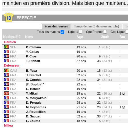
maintien en première division. Mais bien que maintenu, l
EFFECTIF
Stats des joueurs
Temps de jeu (6 derniers matchs)
I
Tous les matchs
Ligue 1
Cpe France
Cpe Ligue
Nationalité
Nom
Age
Joué
But
Gardien
SEN
P. Camara
19 ans
1
(0 tit.)
-
FRA
Y. Collas
19 ans
-
-
FRA
P. Cros
20 ans
9
(9 tit.)
-
FRA
T. Richert
37 ans
33
(33 tit.)
-
Défenseur
CAM
B. Yaya
20 ans
15
(13 tit.)
-
FRA
J. Brechet
32 ans
6
(5 tit.)
-
FRA
S. Corchia
22 ans
34
(31 tit.)
-
*
FRA
(F. Duplus)
22 ans
-
-
FRA
C. Herelle
19 ans
-
-
TUN
Y. Mikari
29 ans
22
(16 tit.)
1
FRA
S. Mouyokolo
25 ans
4
(4 tit.)
-
FRA
D. Perquis
28 ans
22
(22 tit.)
-
FRA
M. Peybernes
21 ans
29
(24 tit.)
1
FRA
J. Roussillon
19 ans
4
(3 tit.)
-
FRA
D. Sauget
32 ans
38
(37 tit.)
-
FRA
L. Zouma
18 ans
5
(3 tit.)
-
Milieu