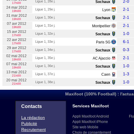
2-0
Ligue 1, 28e j.
Sochaux
17h00
24 mar 2012
2-1
Ligue 1, 29e j.
Lyon
19h00
31 mar 2012
2-1
Ligue 1, 30e j.
Sochaux
19h00
07 avr 2012
2-1
Ligue 1, 31e j.
Montpellier
19h00
15 avr 2012
1-0
Ligue 1, 32e j.
Sochaux
17h00
22 avr 2012
6-1
Ligue 1, 33e j.
Paris SG
17h00
29 avr 2012
0-3
Ligue 1, 34e j.
Sochaux
17h00
02 mai 2012
2-1
Ligue 1, 35e j.
AC Ajaccio
19h00
07 mai 2012
1-0
Ligue 1, 36e j.
Sochaux
19h00
13 mai 2012
1-3
Ligue 1, 37e j.
Caen
21h00
20 mai 2012
1-0
Ligue 1, 38e j.
Sochaux
21h00
Maxifoot (100% Football) : l'actua
Services Maxifoot
Contacts
Appli Maxifoot Android
Flu
La rédaction
Appli Maxifoot iPhone
Publicité
Site web Mobile
Recrutement
Choix de consentement