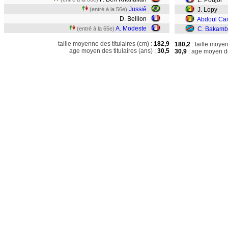
L. Poujol
Jussiê
(entré à la 56e)
J. Lopy
D. Bellion
Abdoul Ca
A. Modeste
(entré à la 65e)
C. Bakam
taille moyenne des titulaires (cm) :
182,9
180,2
: taille moye
age moyen des titulaires (ans) :
30,5
30,9
: age moyen de