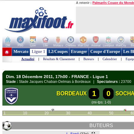
A retenir :
Palmarès Coupe du Mond
OM
PSG
Lyon
Lille
Monaco
Chelsea
Man Utd
Arsenal
Liverpool
ManCity
Ba
+ de clubs
Mercato
Ligue 1
L2/Coupes
Etranger
Coupe d'Europe
Les B
Actualité
|
Résultats & Classement
|
Buteurs
|
Calendrier
|
Equip
Dim. 18 Décembre 2011, 17h00 - FRANCE - Ligue 1
Stade :
Stade Jacques Chaban-Delmas à Bordeaux |
Spectateurs :
23700
1
0
BORDEAUX
SOCH
(mi-tps: 1-0)
1
10
20
30
40
50
6
BUTEURS