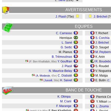
L. Sané
(22e)
AVERTISSEMENTS
J. Plasil
(75e)
J. Bréchet
(7
EQUIPES
C. Carrasso
T. Richert
Henrique
S. Corchia
L. Sané
J. Bréchet
G. Sertic
D. Sauget
M. Planus
M. Peybern
B. Trémoulinas
K. Anin
Y. Gouffran
R. Boudeb
(F. Ben Khalfallah, 86e)
J. Plasil
S. Roudet
N. Maurice-Belay
V. Nogueir
C. Diabaté
M. Maïga
(
A. Modeste
, 65e)
H. Saivet
E. Butin
(
Jussiê
, 56e)
(
C.
BANC DE TOUCHE
K. Olimpa
Pierrick Cr
M. Ciani
Y. Mikari
(e
F. Marange
L. Zouma
F. Ben Khalfallah
(entré à la 86e)