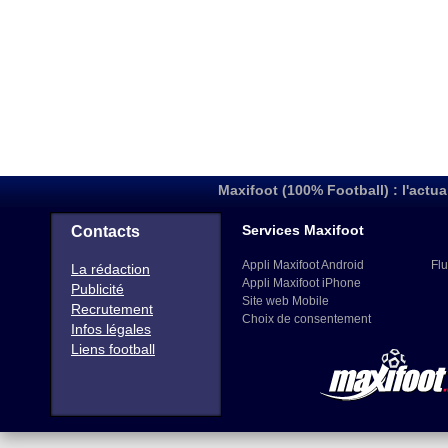
Maxifoot (100% Football) : l'actua
Services Maxifoot
Contacts
Appli Maxifoot Android
Flu
La rédaction
Appli Maxifoot iPhone
Publicité
Site web Mobile
Recrutement
Choix de consentement
Infos légales
Liens football