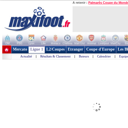
A retenir :
Palmarès Coupe du Mond
OM
PSG
Lyon
Lille
Monaco
Chelsea
Man Utd
Arsenal
Liverpool
ManCity
Ba
+ de clubs
Mercato
Ligue 1
L2/Coupes
Etranger
Coupe d'Europe
Les B
Actualité
|
Résultats & Classement
|
Buteurs
|
Calendrier
|
Equipe