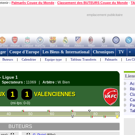
etenir :
Palmarès Coupe du Monde
-
Classement des BUTEURS Coupe du Monde
-
TA
emplacement publicitaire
n Utd
Arsenal
Liverpool
ManCity
Barca
Real
Atletico
Milan
Juve
Inter
Naples
ger
Coupe d'Europe
Les Bleus & International
Chroniques
TV
+
Buteurs
|
Calendrier
|
Equipe type
|
Tableau Transferts
|
Palmarès
|
Les Cl
Lien
- Ligue 1
|
Spectateurs :
11069 |
Arbitre :
W. Bien
Act
Ré
1
1
UX
VALENCIENNES
Cl
Ca
(mi-tps: 0-0)
Pa
Ta
40
50
60
70
80
90
BUTEURS