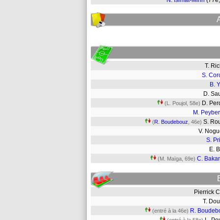
N. Isimat-Mirin
(77e
T. Ri
S. Cor
B. 
D. Sa
D. Per
(L. Poujol, 58e)
M. Peybe
S. Ro
(
R. Boudebouz
, 46e)
V. Nog
S. Pr
E. 
C. Baka
(M. Maïga, 69e)
Pierrick
T. Do
R. Boudeb
(entré à la 46e)