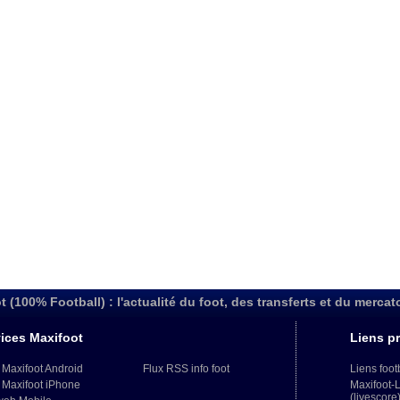
t (100% Football) : l'actualité du foot, des transferts et du mercat
ices Maxifoot
Liens pr
 Maxifoot Android
Flux RSS info foot
Liens foot
 Maxifoot iPhone
Maxifoot-
(livescore