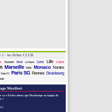
e 1 - les fiches CLUB
Lille
Lens
s
Auxerre
Lorient
Brest
Le Havre
n
Marseille
Monaco
Nantes
Metz
Paris SG
Rennes
Strasbourg
Paris FC
use
age Maxifoot
e va t-il faire mieux que Deschamps en équipe de
e ?
UI