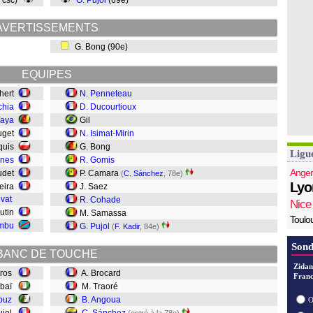
, csc)
G. Pujol
(69e)
AVERTISSEMENTS
G. Bong (90e)
EQUIPES
chert
N. Penneteau
chia
D. Ducourtioux
Yaya
Gil
uget
N. Isimat-Mirin
quis
G. Bong
Ligu
rnes
R. Gomis
Anger
udet
P. Camara
(
C. Sánchez
, 78e)
Lyo
ueira
J. Saez
ivat
R. Cohade
Nice
Butin
M. Samassa
Toulo
mbu
G. Pujol
(
F. Kadir
, 84e)
Sond
BANC DE TOUCHE
Zidan
 Cros
A. Brocard
Franc
ubaï
M. Traoré
ouz
B. Angoua
O