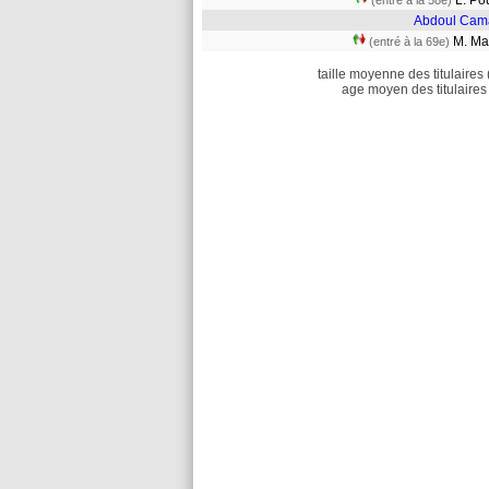
L. Po
(entré à la 58e)
Abdoul Cam
M. M
(entré à la 69e)
taille moyenne des titulaires 
age moyen des titulaires 