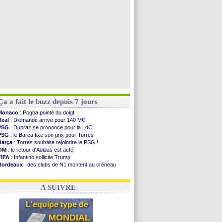
illarreal
: Al-Ahli veut Pape Gueye
Lyon
: la dernière saison de Fonseca ?
Voir les brèves précédentes
Ça a fait le buzz depuis 7 jours
Monaco
: Pogba pointé du doigt
Real
: Diomandé arrive pour 140 M€ !
PSG
: Dupraz se prononce pour la LdC
PSG
: le Barça fixe son prix pour Torres
Barça
: Torres souhaite rejoindre le PSG !
OM
: le retour d'Adidas est acté
FIFA
: Infantino sollicite Trump
Bordeaux
: des clubs de N1 montent au créneau
Argentine
: quand Medina recadre... sa mère
Real
: le démenti de Leipzig pour Diomandé
A SUIVRE
L'equipe type de
MONDIAL