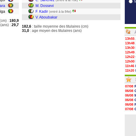
ujol
C. Sánchez
(entré à la 78e)
ara
M. Dossevi
aïga
F. Kadir
(entré à la 84e)
V. Aboubakar
(cm) :
180,9
(ans) :
29,7
182,6
: taille moyenne des titulaires (cm)
31,0
: age moyen des titulaires (ans)
13h55
13h48
13h30
12h49
12h22
12h00
11h46
11h20
10h49
10h32
10h10
07/08
09h49
06/08
09h35
06/08
09h08
06/08
08h54
06/08
08h32
07/08
07/08
06/08
07/08
06/08
07/08
07/08
07/08
07/08