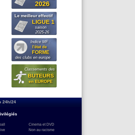
2026
Le meilleur effectif
LIGUE 1
saison
2025-26
Indice MF :
l'état de
FORME
des clubs en europe
Classements des
BUTEURS
en EUROPE
o 24h/24
ivilégiés
ball
Cinema et DVD
Live
Non au racisme
)