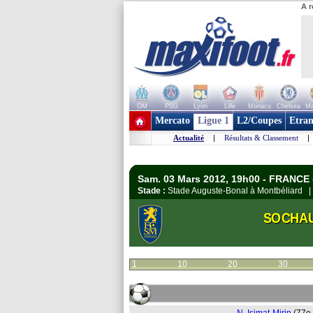
A r
OM
PSG
Lyon
Lille
Monaco
Chelsea
Ma
+ de clubs
Mercato
Ligue 1
L2/Coupes
Etran
Actualité
|
Résultats & Classement
|
Sam. 03 Mars 2012, 19h00 - FRANCE 
Stade :
Stade Auguste-Bonal à Montbéliard 
SOCHA
1
10
20
30