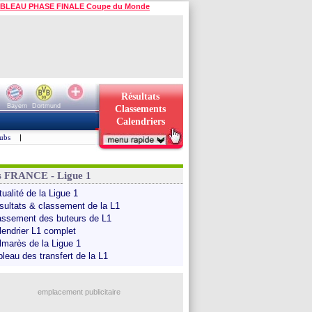
BLEAU PHASE FINALE Coupe du Monde
Résultats
Bayern
Dortmund
Classements
Calendriers
ubs
|
s FRANCE - Ligue 1
ualité de la Ligue 1
sultats & classement de la L1
assement des buteurs de L1
lendrier L1 complet
lmarès de la Ligue 1
bleau des transfert de la L1
emplacement publicitaire