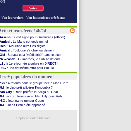
NON
Voter
Voir les resultats
-
Voir les sondages précédents
Actu et transferts 24h/24
Arsenal
: c'est signé pour Guimaraes (officiel)
Amical
: Le Mans concède un nul
Real
: Mourinho durcit les règles
Amical
: Toulouse s'incline lourdement
OM
: Benatia et la "médiocrité" dans le club
Newcastle
: Guimarães, le club se défend
L2
: la 1ère journée à suivre en DIRECT !
PSG
: une deuxième offre pour Suzuki
PSG
: le groupe pour le match face à Man Utd
Les + populaires du moment
OM
: le jour où tout a basculé pour Benatia
Heracles
: Reine-Adélaïde, le sort s'acharne...
PSG
: 4 retours dans le groupe face à Man Utd ?
Monaco
: Mawissa a gravement blessé Uche
OM
: le club prêt à libérer Kondogbia ?
OM
: accord avec la Real Sociedad pour Aguerd
Man City
: Rodri préfère le Barça au Real !
Barça
: Araujo va partir en prêt à Liverpool
OM
: accord trouvé avec Man City pour Rulli
OM
: Côme pousse pour Gouiri
PSG
: l'étonnante rumeur Gusto
Man Utd
: le groupe pour défier le PSG
OM
: Lucas Perri a été approché
L3
: Caen premier leader
OM
: une offre pour Bulka
OM
: Højbjerg, son agent maintient le suspense
Ouganda
: Owori battu à mort à Kampala
OM
: Gouiri évoque son avenir
emplacement publicitaire
Leipzig
: le transfert d'Asllani tombe à l'eau
L3
: 1ère utilisation du Football Video Support
OM
: Benatia envoie une pique à Longoria