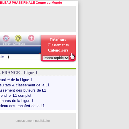
BLEAU PHASE FINALE Coupe du Monde
Résultats
Bayern
Dortmund
Classements
Calendriers
ubs
|
s FRANCE - Ligue 1
ualité de la Ligue 1
sultats & classement de la L1
assement des buteurs de L1
lendrier L1 complet
lmarès de la Ligue 1
bleau des transfert de la L1
emplacement publicitaire