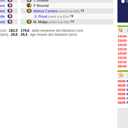
kho
T. Doubaï
ana
P. Boumal
Pied
Abdoul Camara
(entré à la 69e)
ette
S. Privat
(entré à la 82e)
iand
M. Maïga
(entré à la 15e)
(cm) :
182,5
178,6
: taille moyenne des titulaires (cm)
(ans) :
29,6
29,4
: age moyen des titulaires (ans)
23h09
22h50
22h35
22h18
22h00
21h42
21h10
20h46
20h30
20h01
19h18
05/08
19h09
06/08
18h48
06/08
18h37
06/08
18h29
06/08
17h58
06/08
17h46
06/08
17h32
06/08
17h16
16h59
16h37
16h33