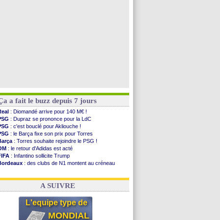
Rennes
: Haise a prolongé (officiel)
Palace
: Tomiyasu a convaincu (officiel)
Voir les brèves précédentes
Ça a fait le buzz depuis 7 jours
Real
: Diomandé arrive pour 140 M€ !
PSG
: Dupraz se prononce pour la LdC
PSG
: c'est bouclé pour Akliouche !
PSG
: le Barça fixe son prix pour Torres
Barça
: Torres souhaite rejoindre le PSG !
OM
: le retour d'Adidas est acté
FIFA
: Infantino sollicite Trump
Bordeaux
: des clubs de N1 montent au créneau
Argentine
: quand Medina recadre... sa mère
Real
: le démenti de Leipzig pour Diomandé
A SUIVRE
L'equipe type de
MONDIAL