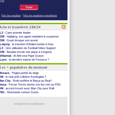
NON
Voter
Voir les resultats
-
Voir les sondages précédents
Actu et transferts 24h/24
L3
: Caen premier leader
OM
: Højbjerg, son agent maintient le suspense
OM
: Gouiri évoque son avenir
Leipzig
: le transfert d'Asllani tombe à l'eau
L3
: 1ère utilisation du Football Video Support
OM
: Benatia envoie une pique à Longoria
Villarreal
: Al-Ahli veut Pape Gueye
Lyon
: la dernière saison de Fonseca ?
OM
: un nouveau prétendant pour Højbjerg
Les + populaires du moment
Brest
: un gardien norvégien en approche ?
OM
: McCourt a versé 120 M€ en 2026
Monaco
: Pogba pointé du doigt
PSG
: 4 retours dans le groupe face à Man Utd ...
OM
: le club prêt à libérer Kondogbia ?
Nice
: Kevin Carlos va partir en Italie
Man City
: Rodri préfère le Barça au Real !
L1
: prison avec sursis requis contre un arbitre
Barça
: Ferran Torres donne son feu vert au PSG
Leganés
: c'est signé pour Luca Zidane (off.)
OM
: accord trouvé avec Man City pour Rulli
Atletico
: Ruggeri en route pour Aston Villa
PSG
: l'étonnante rumeur Gusto
Monaco
: Filipe Luis soutient Biereth
OM
: une offre pour Bulka
Lyon
: Mangala prêté à Getafe (officiel)
Ouganda
: Owori battu à mort à Kampala
PSG
: Nsoki va signer en Croatie
emplacement publicitaire
Arsenal
: Naples vise Gabriel Jesus
Real
: Mastantuono prêté à la Fiorentina (off.)
Man City
: accord avec le Barça pour Rodri ?