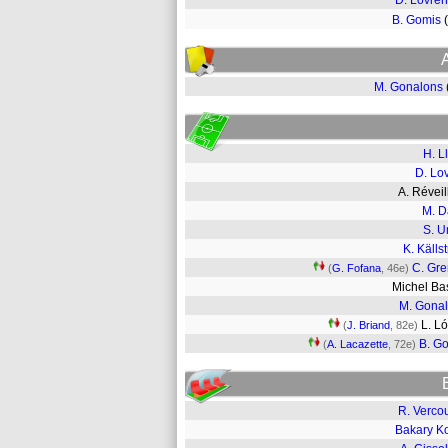
D. Lovren
B. Gomis
M. Gonalons
H. Ll
D. Lo
A. Révei
M. 
S. Um
K. Källs
C. Gre
(
G. Fofana
, 46e)
Michel B
M. Gona
L. L
(
J. Briand
, 82e)
B. G
(
A. Lacazette
, 72e)
R. Verco
Bakary K