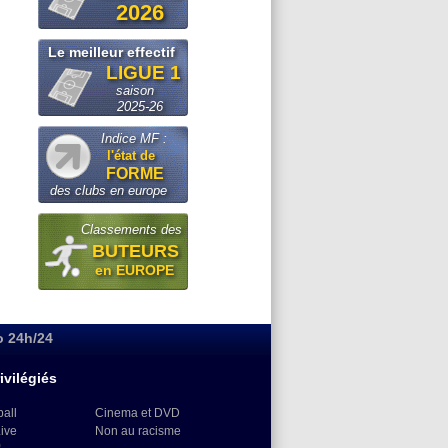
2026
Le meilleur effectif
LIGUE 1
saison
2025-26
Indice MF :
l'état de
FORME
des clubs en europe
Classements des
BUTEURS
en EUROPE
o 24h/24
ivilégiés
ball
Cinema et DVD
Live
Non au racisme
)