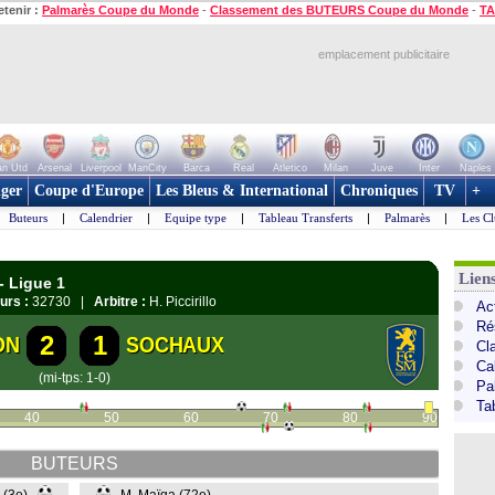
etenir :
Palmarès Coupe du Monde
-
Classement des BUTEURS Coupe du Monde
-
TA
emplacement publicitaire
n Utd
Arsenal
Liverpool
ManCity
Barca
Real
Atletico
Milan
Juve
Inter
Naples
ger
Coupe d'Europe
Les Bleus & International
Chroniques
TV
+
Buteurs
|
Calendrier
|
Equipe type
|
Tableau Transferts
|
Palmarès
|
Les Cl
Lien
- Ligue 1
urs :
32730 |
Arbitre :
H. Piccirillo
Act
Ré
2
1
ON
SOCHAUX
Cl
Ca
(mi-tps: 1-0)
Pa
Ta
40
50
60
70
80
90
BUTEURS