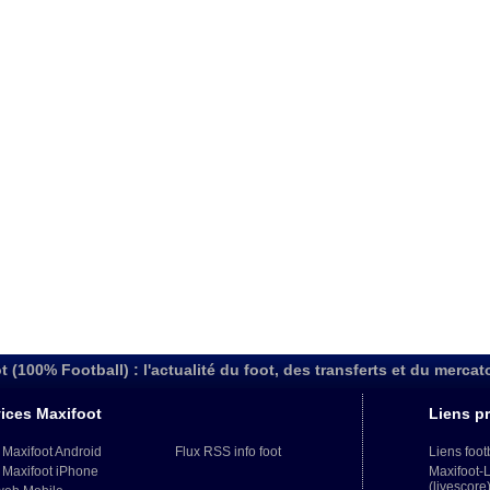
t (100% Football) : l'actualité du foot, des transferts et du mercat
ices Maxifoot
Liens pr
 Maxifoot Android
Flux RSS info foot
Liens foot
 Maxifoot iPhone
Maxifoot-
(livescore