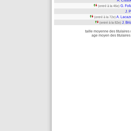
A. Cisso
G. Fof
(entré à la 46e)
J. 
A. Lacaz
(entré à la 72e)
J. Br
(entré à la 82e)
taille moyenne des titulaires 
age moyen des titulaires 