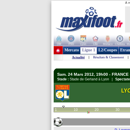
A r
OM
PSG
Lyon
Lille
Monaco
Chelsea
Ma
+ de clubs
Mercato
Ligue 1
L2/Coupes
Etran
Actualité
|
Résultats & Classement
|
Sam. 24 Mars 2012, 19h00 - FRANCE 
Stade :
Stade de Gerland à Lyon |
Spectate
LY
1
10
20
30