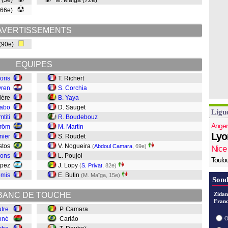
(3e)
M. Maïga (72e)
(66e)
AVERTISSEMENTS
(90e)
EQUIPES
oris
T. Richert
vren
S. Corchia
llère
B. Yaya
Dabo
D. Sauget
Ligu
titi
R. Boudebouz
Anger
tröm
M. Martin
Lyo
nier
S. Roudet
astos
V. Nogueira
(
Abdoul Camara
, 69e)
Nice
lons
L. Poujol
Toulo
ópez
J. Lopy
(
S. Privat
, 82e)
omis
E. Butin
(M. Maïga, 15e)
Sond
BANC DE TOUCHE
Zidan
Franc
utre
P. Camara
oné
Carlão
O