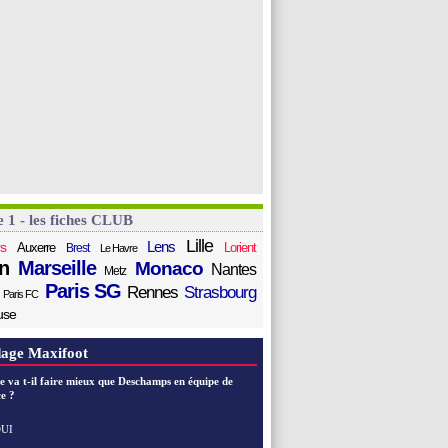
e 1 - les fiches CLUB
Lille
Lens
s
Auxerre
Lorient
Brest
Le Havre
n
Marseille
Monaco
Nantes
Metz
Paris SG
Rennes
Strasbourg
Paris FC
use
age Maxifoot
e va t-il faire mieux que Deschamps en équipe de
e ?
UI