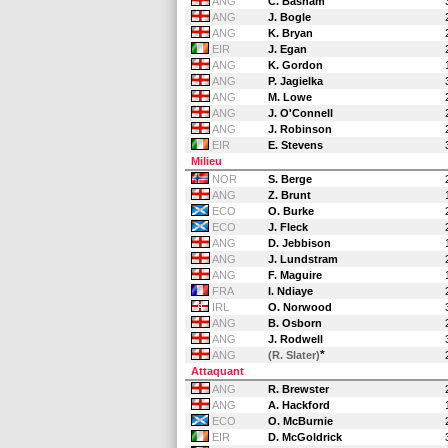
ANG
C. Basham
ANG
J. Bogle
ANG
K. Bryan
EIR
J. Egan
ANG
K. Gordon
ANG
P. Jagielka
ANG
M. Lowe
ANG
J. O'Connell
ANG
J. Robinson
EIR
E. Stevens
Milieu
NOR
S. Berge
ANG
Z. Brunt
ECO
O. Burke
ECO
J. Fleck
ANG
D. Jebbison
ANG
J. Lundstram
ANG
F. Maguire
FRA
I. Ndiaye
IRL
O. Norwood
ANG
B. Osborn
ANG
J. Rodwell
*
ANG
(R. Slater)
Attaquant
ANG
R. Brewster
ANG
A. Hackford
ECO
O. McBurnie
EIR
D. McGoldrick