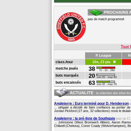
PROCHAINS 
pas de match programmé
Tout l
P. League
F
class./tour
20e, 23 pts
38
matchs joués
7v - 2n - 29d
20
buts marqués
min:20 - max:83
63
buts encaissés
min:32 - max:76
ACTUALITE
: la sélection des infos le
Angleterre : Euro terminé pour D. Henderson
... uthgate a décidé de faire confiance au portier d
Jordan Pickford (27 ans, 32 sélections) reste le titulair
Angleterre : la pré-liste de Southgate
pop-up
... Johnstone (West Bromwich Albion), Aaron Ramsd
Chilwell (Chelsea), Conor Coady (Wolverhampton), Be