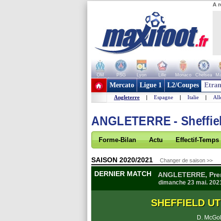
A r
OM
PSG
Lyon
Lille
Monaco
Chelsea
Ma
+ de clubs
Mercato
Ligue 1
L2/Coupes
Etran
Angleterre
|
Espagne
|
Italie
|
Al
ANGLETERRE - Sheffie
Forme-Bilan
Actu
Effectif-Temps
SAISON 2020/2021
Changer de saison >>
DERNIER MATCH
ANGLETERRE, Prem
dimanche 23 mai. 202
SHEFFIELD U
D. McGol