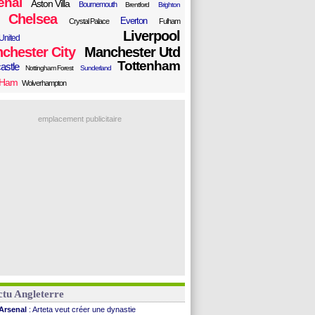
enal
Aston Villa
Bournemouth
Brentford
Brighton
Chelsea
Everton
Crystal Palace
Fulham
Liverpool
United
chester City
Manchester Utd
Tottenham
astle
Nottingham Forest
Sunderland
 Ham
Wolverhampton
emplacement publicitaire
tu Angleterre
Arsenal
: Arteta veut créer une dynastie