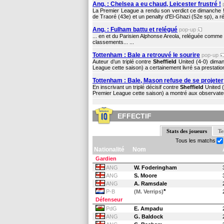
Ang. : Chelsea a eu chaud, Leicester frustré !
La Premier League a rendu son verdict ce dimanche ! L
de Traoré (43e) et un penalty d'El-Ghazi (52e sp), a réu
Ang. : Fulham battu et relégué
pop-up
... en et du Parisien Alphonse Areola, reléguée comme
classements... ...
Tottenham : Bale a retrouvé le sourire
pop-up
Auteur d’un triplé contre
Sheffield
United (4-0) diman
League cette saison) a certainement livré sa prestation
Tottenham : Bale, Mason refuse de se projeter
En inscrivant un triplé décisif contre
Sheffield
United 
Premier League cette saison) a montré aux observateur
EFFECTIF
Stats des joueurs
Te
Tous les matchs
Nationalité
Nom
Gardien
ANG
W. Foderingham
ANG
S. Moore
ANG
A. Ramsdale
*
P-B
(M. Verrips)
Défenseur
PdG
E. Ampadu
ANG
G. Baldock