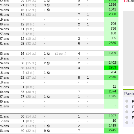
33 ans
35
(34 tit.)
1
5
-
10
Ch
1536
21 ans
21
(17 tit.)
3
2
-
1041
24 ans
15
(12 tit.)
1
1
-
2900
28 ans
34
(33 tit.)
-
7
1
-
19 ans
-
-
-
-
706
38 ans
12
(8 tit.)
-
2
1
736
24 ans
11
(9 tit.)
-
1
-
180
27 ans
2
(2 tit.)
-
-
-
965
27 ans
12
(10 tit.)
-
3
-
2880
31 ans
32
(32 tit.)
-
6
-
1209
23 ans
16
(14 tit.)
1
(1 pen.)
4
-
-
19 ans
-
-
-
-
1402
24 ans
30
(15 tit.)
2
2
-
2933
29 ans
35
(33 tit.)
-
4
-
284
18 ans
4
(3 tit.)
1
-
-
2376
27 ans
32
(27 tit.)
-
8
1
-
18 ans
-
-
-
-
11
21 ans
1
(0 tit.)
-
-
-
2574
30 ans
37
(30 tit.)
-
7
-
Parte
1875
27 ans
27
(20 tit.)
1
1
-
-
30 ans
-
-
-
-
F
-
21 ans
-
-
-
-
F
W
1297
21 ans
30
(14 tit.)
-
1
-
F
10
17 ans
1
(0 tit.)
-
-
-
T
1419
25 ans
25
(13 tit.)
1
2
-
2745
33 ans
40
(32 tit.)
9
7
-