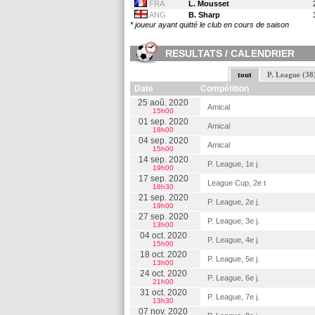
FRA
L. Mousset
ANG
B. Sharp
* joueur ayant quitté le club en cours de saison
RESULTATS / CALENDRIER
tout
P. League (38
Date
Compétition
25 aoû. 2020
Amical
15h00
01 sep. 2020
Amical
18h00
04 sep. 2020
Amical
15h00
14 sep. 2020
P. League, 1e j.
19h00
17 sep. 2020
League Cup, 2e t
18h30
21 sep. 2020
P. League, 2e j.
19h00
27 sep. 2020
P. League, 3e j.
13h00
04 oct. 2020
P. League, 4e j.
15h00
18 oct. 2020
P. League, 5e j.
13h00
24 oct. 2020
P. League, 6e j.
21h00
31 oct. 2020
P. League, 7e j.
13h30
07 nov. 2020