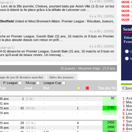
il y a 65 j. (23/05)
06/08
pop-up
ors de la 38e journée, Chelsea, pourtant battu par Aston Villa (1-2) sur un but
06/08
ssi à obtenir la 4e place grâce à la défaite de Leicester con ...
06/08
06/08
il y a 78 j. (10/05)
05/08
Sheffield
United et West Bromwich Albion. Premier League : Résultats, buteurs,
05/08
05/08
Sond
il y a 85 j. (03/05)
05/08
che en Premier League, Gareth Bale (31 ans, 16 matchs et 9 buts en Premier
05/08
Zidan
 la plus aboutie depuis son retour en prêt ...
Franc
05/08
il y a 85 j. (03/05)
05/08
pop-up
05/08
(4-0) dimanche en Premier League, Gareth Bale (31 ans, 16 matchs et 9 buts en
O
s qu’il avait de beaux restes. Un messag ...
05/08
05/08
32 joueurs - Moyenne d'age : 27,0 ans
mps de jeu (6 derniers matchs)
Infos des joueurs
P. League
FA cup
League Cup
Clas
Age
Joué
But
Tps jeu Tot.
90
1
Ars
30 ans
1
(1 tit.)
-
-
-
2
Man
-
31 ans
-
-
-
-
3
Ma
3780
23 ans
42
(42 tit.)
-
1
-
4
Ast
-
24 ans
-
-
-
-
5
Liv
6
Bo
7
Sun
2450
20 ans
29
(27 tit.)
-
4
-
8
Bri
2898
28 ans
34
(33 tit.)
-
7
-
9
Bre
2860