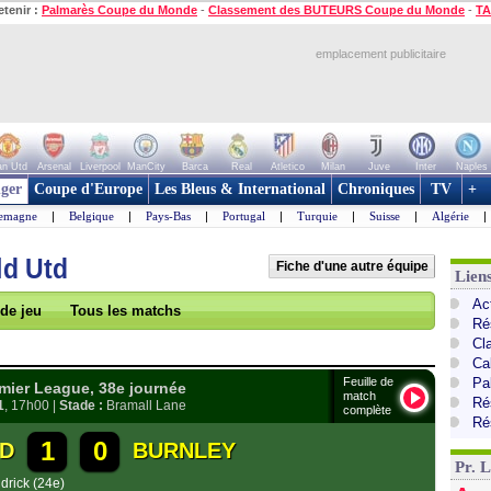
etenir :
Palmarès Coupe du Monde
-
Classement des BUTEURS Coupe du Monde
-
TA
emplacement publicitaire
n Utd
Arsenal
Liverpool
ManCity
Barca
Real
Atletico
Milan
Juve
Inter
Naples
ger
Coupe d'Europe
Les Bleus & International
Chroniques
TV
+
lemagne
|
Belgique
|
Pays-Bas
|
Portugal
|
Turquie
|
Suisse
|
Algérie
|
ld Utd
Fiche d'une autre équipe
Lien
Ac
 de jeu
Tous les matchs
Ré
Cl
Ca
Feuille de
Pa
ier League, 38e journée
match
Ré
1
, 17h00 |
Stade :
Bramall Lane
complète
Ré
1
0
TD
BURNLEY
Pr. 
drick (24e)