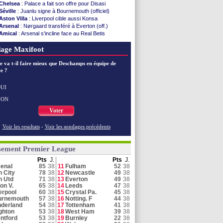
Chelsea
: Palace a fait son offre pour Disasi
Séville
: Juanlu signe à Bournemouth (officiel)
Aston Villa
: Liverpool cible aussi Konsa
Arsenal
: Nørgaard transféré à Everton (off.)
Amical
: Arsenal s'incline face au Real Betis
Man City
: Maresca flou pour Reijnders
age Maxifoot
Newcastle
: Jaissle est le nouveau coach (off.)
Arsenal
: Havertz en veut encore plus
e va t-il faire mieux que Deschamps en équipe de
Chelsea
: Côme touche au but pour Chalobah
e ?
Amical
: Man City domine les K-League Stars
Hull
: Tzolakis pour 23,3 M€ (officiel)
Man Utd
: un contrat à 21 M€ avec Betway
UI
Arsenal
: c'est bouclé pour Guimarães
NON
Ipswich
: Florentino Luis pour 18,7 M€ (off.)
Voter
Voir toutes les brèves
Voir les resultats
-
Voir les sondages précédents
sement Premier League
Pts
J.
Pts
J.
enal
85
38
11
Fulham
52
38
 City
78
38
12
Newcastle
49
38
n Utd
71
38
13
Everton
49
38
on V.
65
38
14
Leeds
47
38
erpool
60
38
15
Crystal Pa.
45
38
urnemouth
57
38
16
Notting. F
44
38
derland
54
38
17
Tottenham
41
38
ghton
53
38
18
West Ham
39
38
ntford
53
38
19
Burnley
22
38