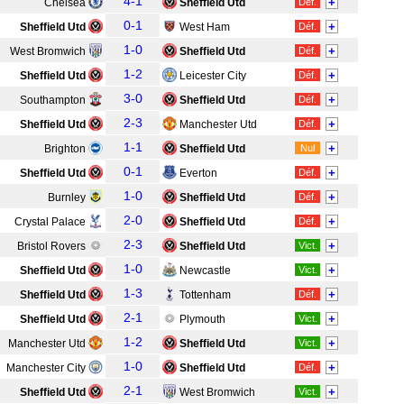
4-1
+
Chelsea
Sheffield Utd
Déf.
0-1
+
Sheffield Utd
West Ham
Déf.
1-0
+
West Bromwich
Sheffield Utd
Déf.
1-2
+
Sheffield Utd
Leicester City
Déf.
3-0
+
Southampton
Sheffield Utd
Déf.
2-3
+
Sheffield Utd
Manchester Utd
Déf.
1-1
+
Brighton
Sheffield Utd
Nul
0-1
+
Sheffield Utd
Everton
Déf.
1-0
+
Burnley
Sheffield Utd
Déf.
2-0
+
Crystal Palace
Sheffield Utd
Déf.
2-3
+
Bristol Rovers
Sheffield Utd
Vict.
1-0
+
Sheffield Utd
Newcastle
Vict.
1-3
+
Sheffield Utd
Tottenham
Déf.
2-1
+
Sheffield Utd
Plymouth
Vict.
1-2
+
Manchester Utd
Sheffield Utd
Vict.
1-0
+
Manchester City
Sheffield Utd
Déf.
2-1
+
Sheffield Utd
West Bromwich
Vict.