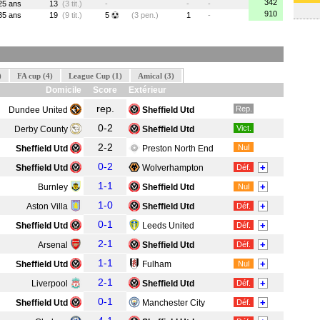
342
25 ans
13
(3 tit.)
-
-
-
910
35 ans
19
(9 tit.)
5
(3 pen.)
1
-
)
FA cup (4)
League Cup (1)
Amical (3)
Domicile
Score
Extérieur
rep.
Rep.
Dundee United
Sheffield Utd
0-2
Vict.
Derby County
Sheffield Utd
2-2
Nul
Sheffield Utd
Preston North End
0-2
+
Sheffield Utd
Wolverhampton
Déf.
1-1
+
Burnley
Sheffield Utd
Nul
1-0
+
Aston Villa
Sheffield Utd
Déf.
0-1
+
Sheffield Utd
Leeds United
Déf.
2-1
+
Arsenal
Sheffield Utd
Déf.
1-1
+
Sheffield Utd
Fulham
Nul
2-1
+
Liverpool
Sheffield Utd
Déf.
0-1
+
Sheffield Utd
Manchester City
Déf.