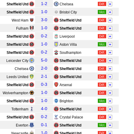
1-2
+
Sheffield Utd
Chelsea
Déf.
1-0
+
Sheffield Utd
Bristol City
Vict.
3-0
+
West Ham
Sheffield Utd
Déf.
1-0
+
Fulham
Sheffield Utd
Déf.
0-2
+
Sheffield Utd
Liverpool
Déf.
1-0
+
Sheffield Utd
Aston Villa
Vict.
0-2
+
Sheffield Utd
Southampton
Déf.
5-0
+
Leicester City
Sheffield Utd
Déf.
2-0
+
Chelsea
Sheffield Utd
Déf.
2-1
+
Leeds United
Sheffield Utd
Déf.
0-3
+
Sheffield Utd
Arsenal
Déf.
1-0
+
Wolverhampton
Sheffield Utd
Déf.
1-0
+
Sheffield Utd
Brighton
Vict.
4-0
+
Tottenham
Sheffield Utd
Déf.
0-2
+
Sheffield Utd
Crystal Palace
Déf.
0-1
+
Everton
Sheffield Utd
Vict.
1-0
+
Newcastle
Sheffield Utd
Déf.