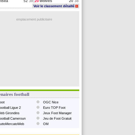
elsea
52
38
20
Wolves
20
38
Voir le classement détaillé
>
emplacement publicitaire
naires football
oot
OGC Nice
ootball Ligue 2
Euro TOP Foot
eb Girondins
Jeux Foot Manager
ootball Cameroun
Jeu de Foot Gratuit
uttoMercatoWeb
OM