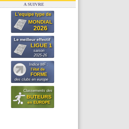
A SUIVRE
L'equipe type de
MONDIAL
2026
Le meilleur effectif
LIGUE 1
saison
2025-26
Indice MF :
l'état de
FORME
des clubs en europe
Classements des
BUTEURS
en EUROPE