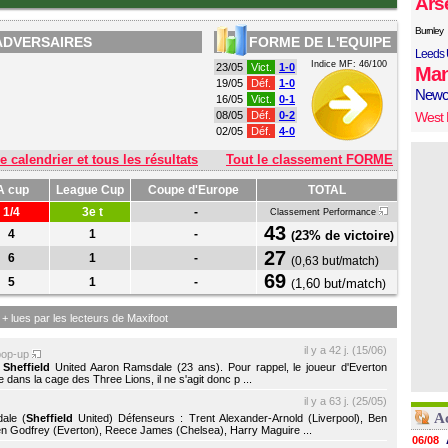
Ars
Burnley
ADVERSAIRES
FORME DE L'EQUIPE
Leeds 
Indice MF: 46/100
23/05
Vict.
1-0
Man
19/05
Déf.
1-0
Newc
16/05
Vict.
0-1
08/05
Déf.
0-2
West
02/05
Déf.
4-0
e calendrier et tous les résultats
Tout le classement FORME
A cup
League Cup
Coupe d'Europe
TOTAL
1/4
3e t
-
Classement Performance
43
4
1
-
23% de victoire
(
)
27
6
1
-
(
0,63 but/match
)
69
5
1
-
1,60 but/match
(
)
s + lues par les lecteurs de Maxifoot
il y a 42 j. (15/06)
pop-up
e
Sheffield
United Aaron Ramsdale (23 ans). Pour rappel, le joueur d'Everton
e dans la cage des Three Lions, il ne s'agit donc p ...
il y a 63 j. (25/05)
Ac
ale (
Sheffield
United) Défenseurs : Trent Alexander-Arnold (Liverpool), Ben
n Godfrey (Everton), Reece James (Chelsea), Harry Maguire ...
06/08