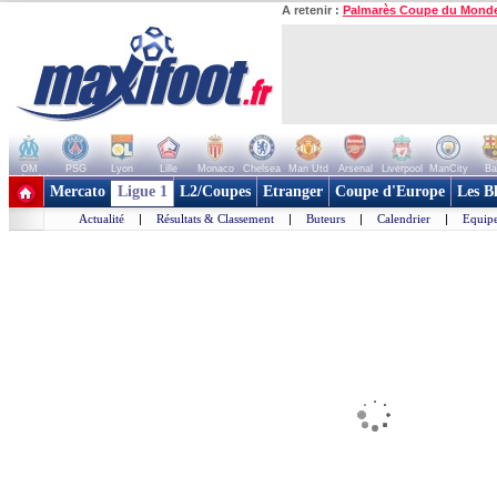
A retenir :
Palmarès Coupe du Mond
OM
PSG
Lyon
Lille
Monaco
Chelsea
Man Utd
Arsenal
Liverpool
ManCity
Ba
+ de clubs
Mercato
Ligue 1
L2/Coupes
Etranger
Coupe d'Europe
Les B
Actualité
|
Résultats & Classement
|
Buteurs
|
Calendrier
|
Equipe