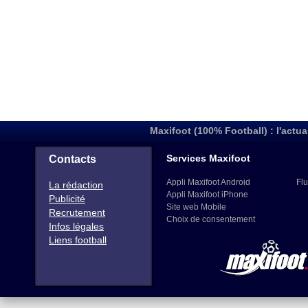
Maxifoot (100% Football) : l'actua
Services Maxifoot
Contacts
Appli Maxifoot Android
Flu
La rédaction
Appli Maxifoot iPhone
Publicité
Site web Mobile
Recrutement
Choix de consentement
Infos légales
Liens football