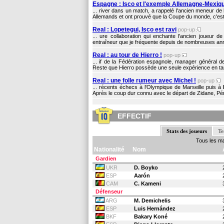
Espagne : Isco et l'exemple Allemagne-Mexiq
... river dans un match, a rappelé l'ancien meneur de
Allemands et ont prouvé que la Coupe du monde, c'est sp
Real : Lopetegui, Isco est ravi
pop-up
... ure collaboration qui enchante l'ancien joueur d
entraîneur que je fréquente depuis de nombreuses anné
Real : au tour de Hierro !
pop-up
... if de la Fédération espagnole, manager général 
Reste que Hierro possède une seule expérience en tan
Real : une folle rumeur avec Michel !
pop-up
... récents échecs à l'Olympique de Marseille puis à
Après le coup dur connu avec le départ de Zidane, Pére
EFFECTIF
Stats des joueurs
Te
Tous les m
Nationalité
Nom
Gardien
UKR
D. Boyko
ESP
Aarón
CAM
C. Kameni
Défenseur
ARG
M. Demichelis
ESP
Luis Hernández
BKF
Bakary Koné