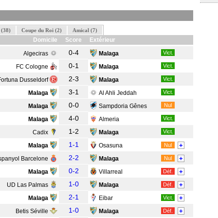
 (38)
Coupe du Roi (2)
Amical (7)
Domicile
Score
Extérieur
0-4
Vict.
Algeciras
Malaga
0-1
Vict.
FC Cologne
Malaga
2-3
Vict.
Fortuna Dusseldorf
Malaga
3-1
Vict.
Malaga
Al Ahli Jeddah
0-0
Nul
Malaga
Sampdoria Gênes
4-0
Vict.
Malaga
Almeria
1-2
Vict.
Cadix
Malaga
1-1
+
Malaga
Osasuna
Nul
2-2
+
spanyol Barcelone
Malaga
Nul
0-2
+
Malaga
Villarreal
Déf.
1-0
+
UD Las Palmas
Malaga
Déf.
2-1
+
Malaga
Eibar
Vict.
1-0
+
Betis Séville
Malaga
Déf.