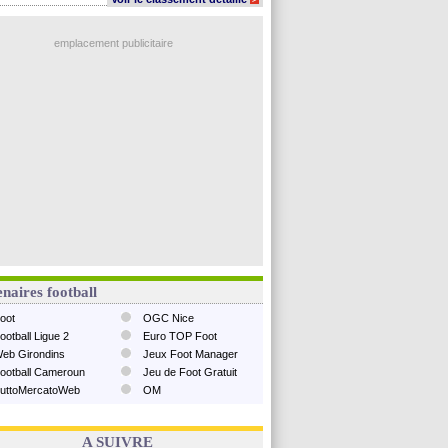
emplacement publicitaire
naires football
oot
OGC Nice
ootball Ligue 2
Euro TOP Foot
eb Girondins
Jeux Foot Manager
ootball Cameroun
Jeu de Foot Gratuit
uttoMercatoWeb
OM
A SUIVRE