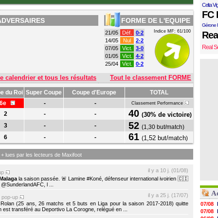
Celta Vi
FC 
ADVERSAIRES
FORME DE L'EQUIPE
Gérone 
Indice MF: 61/100
21/05
Déf.
0-2
Rea
14/05
Nul
2-2
Real S
07/05
Vict.
3-0
01/05
Vict.
4-2
25/04
Vict.
0-2
e calendrier et tous les résultats
Tout le classement FORME
e du Roi
Super Coupe
Coupe d'Europe
TOTAL
16e
-
-
Classement Performance
40
2
-
-
30% de victoire
(
)
52
3
-
-
(
1,30 but/match
)
61
6
-
-
1,52 but/match
(
)
s + lues par les lecteurs de Maxifoot
il y a 10 j. (01/08)
up
Malaga
la saison passée. 🚨 Lamine #Koné, défenseur international ivoirien 🇨🇮
r @SunderlandAFC, l ...
A
il y a 25 j. (17/07)
pop-up
o Rolan (25 ans, 26 matchs et 5 buts en Liga pour la saison 2017-2018) quitte
07/08
 est transféré au Deportivo La Corogne, relégué en ...
07/08