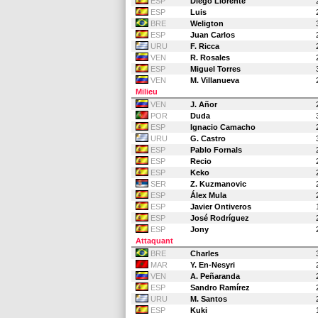
ESP
Diego Llorente
ESP
Luis
BRE
Weligton
ESP
Juan Carlos
URU
F. Ricca
VEN
R. Rosales
ESP
Miguel Torres
VEN
M. Villanueva
Milieu
VEN
J. Añor
POR
Duda
ESP
Ignacio Camacho
URU
G. Castro
ESP
Pablo Fornals
ESP
Recio
ESP
Keko
SER
Z. Kuzmanovic
ESP
Álex Mula
ESP
Javier Ontiveros
ESP
José Rodríguez
ESP
Jony
Attaquant
BRE
Charles
MAR
Y. En-Nesyri
VEN
A. Peñaranda
ESP
Sandro Ramírez
URU
M. Santos
ESP
Kuki