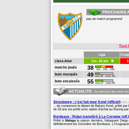
PROCHAINS 
pas de match programmé
Tout l
Liga
Coup
class./tour
11e, 46 pts
38
matchs joués
12v - 10n - 16d
49
buts marqués
min:30 - max:116
55
buts encaissés
min:27 - max:94
ACTUALITE
: la sélection des infos le
Strasbourg : c'est fait pour Koné (officiel)
pop-
... de compenser le départ de Bakary Koné, prêté par
de 29 ans est prêté avec option d’achat au Racing pa
Bordeaux : Rolan transféré à La Corogne (off.)
Prêté à
Malaga
la saison dernière, l'attaquant Dieg
définitivement les Girondins de Bordeaux. L'Uruguayen