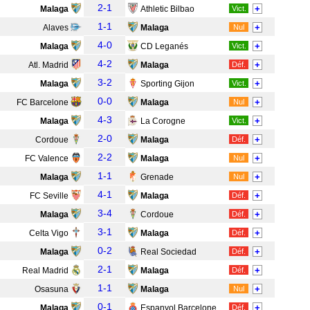
2-1
+
Malaga
Athletic Bilbao
Vict.
1-1
+
Alaves
Malaga
Nul
4-0
+
Malaga
CD Leganés
Vict.
4-2
+
Atl. Madrid
Malaga
Déf.
3-2
+
Malaga
Sporting Gijon
Vict.
0-0
+
FC Barcelone
Malaga
Nul
4-3
+
Malaga
La Corogne
Vict.
2-0
+
Cordoue
Malaga
Déf.
2-2
+
FC Valence
Malaga
Nul
1-1
+
Malaga
Grenade
Nul
4-1
+
FC Seville
Malaga
Déf.
3-4
+
Malaga
Cordoue
Déf.
3-1
+
Celta Vigo
Malaga
Déf.
0-2
+
Malaga
Real Sociedad
Déf.
2-1
+
Real Madrid
Malaga
Déf.
1-1
+
Osasuna
Malaga
Nul
0-1
+
Malaga
Espanyol Barcelone
Déf.