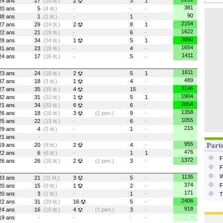
24 ans
27
(25 tit.)
2
3
1
381
20 ans
5
(4 tit.)
-
-
-
90
38 ans
1
(1 tit.)
-
1
-
2154
27 ans
29
(24 tit.)
2
8
1
1622
22 ans
21
(19 tit.)
-
6
-
3060
28 ans
34
(34 tit.)
1
5
1
1654
31 ans
23
(19 tit.)
-
4
-
1411
24 ans
17
(16 tit.)
-
5
-
1611
23 ans
24
(18 tit.)
2
5
1
489
37 ans
18
(3 tit.)
1
4
-
3146
27 ans
35
(35 tit.)
4
15
-
1904
32 ans
31
(22 tit.)
1
5
1
2854
21 ans
34
(33 tit.)
6
6
-
1358
26 ans
18
(16 tit.)
3
(1 pen.)
9
-
1055
25 ans
22
(13 tit.)
-
6
-
216
29 ans
4
(3 tit.)
-
1
-
-
21 ans
-
-
-
-
955
Parte
19 ans
20
(9 tit.)
2
4
-
476
22 ans
6
(6 tit.)
-
1
1
F
1372
26 ans
26
(16 tit.)
2
(1 pen.)
3
-
F
W
1135
33 ans
21
(11 tit.)
3
5
-
374
F
20 ans
15
(0 tit.)
1
2
-
171
20 ans
3
(1 tit.)
-
1
-
T
2406
22 ans
31
(29 tit.)
16
5
-
918
24 ans
16
(10 tit.)
4
(1 pen.)
3
-
-
19 ans
-
-
-
-