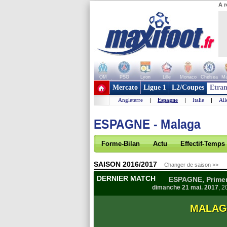
A r
OM
PSG
Lyon
Lille
Monaco
Chelsea
Ma
+ de clubs
Mercato
Ligue 1
L2/Coupes
Etran
Angleterre
|
Espagne
|
Italie
|
Al
ESPAGNE - Malaga
Forme-Bilan
Actu
Effectif-Temps
SAISON 2016/2017
Changer de saison >>
DERNIER MATCH
ESPAGNE, Primera
dimanche 21 mai. 2017
, 2
MALA