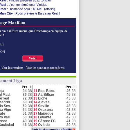
Real
: Vinicius jusqu'en 2032 (officiel)
Real
: c'est confirmé pour Vinicius
Real
: Diomandé pour 140 M€ ! (officiel)
Man City
: Rodri préfère le Barça au Real !
Real
: Vinicius tout proche de prolonger !
age Maxifoot
Real
: Diomandé attendu ce jeudi à Madrid !
Real
: Rodri, la piste Barça se confirme
e va t-il faire mieux que Deschamps en équipe de
Médias
: la Liga quitte beIN Sports !
e ?
Real
: ça se complique pour Rodri !
Barça
: Ferran Torres donne son feu vert au PSG
Real
: réponse imminente de Vinicius
UI
Atletico
: le plan d'Alvarez à son retour
NON
Real
: une nouvelle offre pour Vinicius
Voter
Voir toutes les brèves
Voir les resultats
-
Voir les sondages précédents
sement Liga
Pts
J.
Pts
J.
rça
94
38
11
Esp. Barc.
46
38
l Mad.
86
38
12
At. Bilbao
45
38
larreal
72
38
13
Elche
43
38
Madrid
69
38
14
Alaves
43
38
is Sev.
60
38
15
Seville
43
38
ta Vigo
54
38
16
Osasuna
42
38
afe
51
38
17
Majorque
42
38
o Vall.
50
38
18
Levante
42
38
ence
49
38
19
Gérone FC
41
38
Sociedad
46
38
20
Oviedo
29
38
Voir le classement détaillé
>