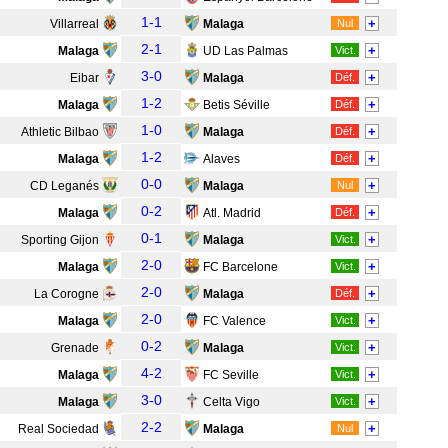
1-1
+
Villarreal
Malaga
Nul
2-1
+
Malaga
UD Las Palmas
Vict.
3-0
+
Eibar
Malaga
Déf.
1-2
+
Malaga
Betis Séville
Déf.
1-0
+
Athletic Bilbao
Malaga
Déf.
1-2
+
Malaga
Alaves
Déf.
0-0
+
CD Leganés
Malaga
Nul
0-2
+
Malaga
Atl. Madrid
Déf.
0-1
+
Sporting Gijon
Malaga
Vict.
2-0
+
Malaga
FC Barcelone
Vict.
2-0
+
La Corogne
Malaga
Déf.
2-0
+
Malaga
FC Valence
Vict.
0-2
+
Grenade
Malaga
Vict.
4-2
+
Malaga
FC Seville
Vict.
3-0
+
Malaga
Celta Vigo
Vict.
2-2
+
Real Sociedad
Malaga
Nul