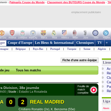
etenir :
Palmarès Coupe du Monde
-
Classement des BUTEURS Coupe du Monde
-
TA
emplacement publicitaire
n Utd
Arsenal
Liverpool
ManCity
Barca
Real
Atletico
Milan
Juve
Inter
Naples
ger
Coupe d'Europe
Les Bleus & International
Chroniques
TV
+
lemagne
|
Belgique
|
Pays-Bas
|
Portugal
|
Turquie
|
Suisse
|
Algérie
|
Fiche d'une autre équipe
Lien
Ac
 de jeu
Tous les matchs
Ré
Cl
Cal
Feuille de
Pa
 Division, 38e journée
match
Ré
0h00 |
Stade :
Estadio La Rosaleda
complète
0
2
GA
REAL MADRID
Liga
Alaves
Cristiano Ronaldo (2e)
,
K. Benzema (55e)