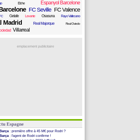
Espanyol Barcelone
go
Elche
Barcelone
FC Seville
FC Valence
Getafe
Osasuna
Levante
Rayo Vallecano
FC
l Madrid
Real Majorque
Real Oviedo
Villarreal
ociedad
emplacement publicitaire
ctu Espagne
Barça
: première offre à 45 M€ pour Rodri ?
Barça
: l'agent de Rodri confirme !