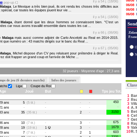
06/08
il y a 54 j. (18/06)
ue
pop-up
06/08
Malaga
. Le Mexique a très bien joué, ils ont rendu les choses très difficiles aux
06/08
écial, car toutes les équipes jouent leur vie ...
06/08
il y a 54 j. (18/06)
06/08
e
Malaga
, étant donné que les deux hommes se connaissent bien. "C'est un
06/08
Sond
es car nous avons travaillé ensemble dans toutes les cat ...
06/08
il y a 66 j. (06/06)
06/08
Zidan
Franc
06/08
de
Malaga
mais aussi comme adjoint de Carlo Ancelotti au Real en 2014-2015.
t que numéro un : 43 matchs dirigés sur le banc du Real ...
06/08
06/08
O
il y a 67 j. (05/06)
05/08
Malaga
, Michel dispose d'un CV peu reluisant pour prétendre à diriger le Real.
05/08
z doit frapper un grand coup et l'arrivée de Miche ...
32 joueurs - Moyenne d'age : 27,3 ans
mps de jeu (6 derniers matchs)
Infos des joueurs
Clas
atchs
Liga
Coupe du Roi
Age
Joué
But
Tps jeu Tot.
1
Ba
2
Rea
450
29 ans
5
(5 tit.)
-
-
-
3
Vil
-
21 ans
-
-
-
-
4
A. 
5
Bet
3150
33 ans
35
(35 tit.)
-
2
-
6
Cel
7
Get
675
36 ans
10
(7 tit.)
-
3
-
8
Ray
1679
9
Val
28 ans
19
(19 tit.)
1
3
-
10
R. 
603
29 ans
7
(7 tit.)
-
2
1
2231