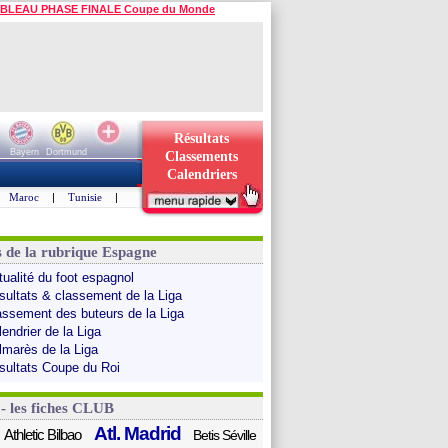
BLEAU PHASE FINALE Coupe du Monde
Résultats
Bayern
Dortmund
Classements
Calendriers
Maroc
|
Tunisie
|
s de la rubrique Espagne
tualité du foot espagnol
sultats & classement de la Liga
assement des buteurs de la Liga
endrier de la Liga
lmarès de la Liga
sultats Coupe du Roi
 - les fiches CLUB
Atl. Madrid
Athletic Bilbao
Betis Séville