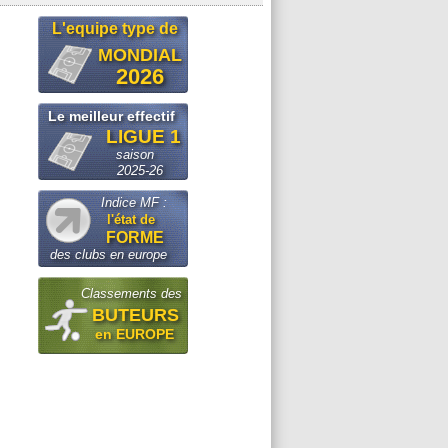
L'equipe type de
MONDIAL
2026
Le meilleur effectif
LIGUE 1
saison
2025-26
Indice MF :
l'état de
FORME
des clubs en europe
Classements des
BUTEURS
en EUROPE