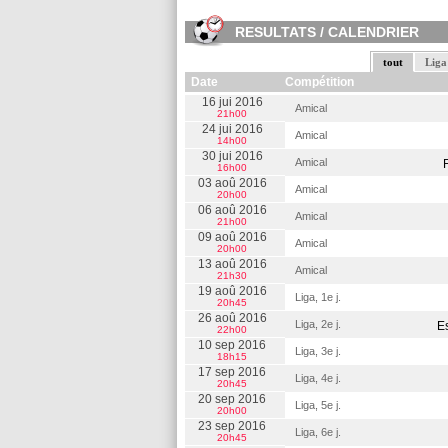
RESULTATS / CALENDRIER
tout
Liga
Date
Compétition
16 jui 2016
Amical
21h00
24 jui 2016
Amical
14h00
30 jui 2016
Amical
16h00
03 aoû 2016
Amical
20h00
06 aoû 2016
Amical
21h00
09 aoû 2016
Amical
20h00
13 aoû 2016
Amical
21h30
19 aoû 2016
Liga, 1e j.
20h45
26 aoû 2016
Liga, 2e j.
E
22h00
10 sep 2016
Liga, 3e j.
18h15
17 sep 2016
Liga, 4e j.
20h45
20 sep 2016
Liga, 5e j.
20h00
23 sep 2016
Liga, 6e j.
20h45