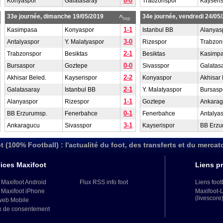
0-0
Konyaspor
Galatasaray
Trabzonspor
Kayseri
33e journée, dimanche 19/05/2019
34e journée, vendredi 24/05
^
top
1-1
Kasimpasa
Konyaspor
Istanbul BB
Alanyas
3-0
Antalyaspor
Y. Malatyaspor
Rizespor
Trabzon
2-1
Trabzonspor
Besiktas
Besiktas
Kasimp
0-0
Bursaspor
Goztepe
Sivasspor
Galatas
2-2
Akhisar Beled.
Kayserispor
Konyaspor
Akhisar 
2-1
Galatasaray
Istanbul BB
Y. Malatyaspor
Bursasp
1-1
Alanyaspor
Rizespor
Goztepe
Ankara
0-1
BB Erzurumsp.
Fenerbahce
Fenerbahce
Antalya
3-1
Ankaragucu
Sivasspor
Kayserispor
BB Erzu
t (100% Football) : l'actualité du foot, des transferts et du mercat
ices Maxifoot
Liens pr
 Maxifoot Android
Flux RSS info foot
Liens foot
 Maxifoot iPhone
Maxifoot-
(livescore
web Mobile
x de consentement