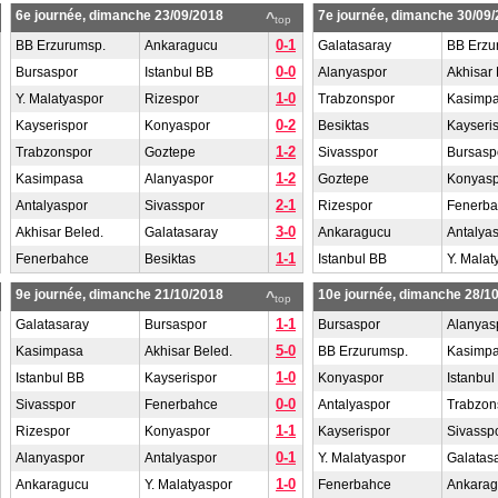
6e journée, dimanche 23/09/2018
7e journée, dimanche 30/09
^
top
0-1
BB Erzurumsp.
Ankaragucu
Galatasaray
BB Erzu
0-0
Bursaspor
Istanbul BB
Alanyaspor
Akhisar 
1-0
Y. Malatyaspor
Rizespor
Trabzonspor
Kasimp
0-2
Kayserispor
Konyaspor
Besiktas
Kayseri
1-2
Trabzonspor
Goztepe
Sivasspor
Bursasp
1-2
Kasimpasa
Alanyaspor
Goztepe
Konyasp
2-1
Antalyaspor
Sivasspor
Rizespor
Fenerb
3-0
Akhisar Beled.
Galatasaray
Ankaragucu
Antalya
1-1
Fenerbahce
Besiktas
Istanbul BB
Y. Malat
9e journée, dimanche 21/10/2018
10e journée, dimanche 28/1
^
top
1-1
Galatasaray
Bursaspor
Bursaspor
Alanyas
5-0
Kasimpasa
Akhisar Beled.
BB Erzurumsp.
Kasimp
1-0
Istanbul BB
Kayserispor
Konyaspor
Istanbul
0-0
Sivasspor
Fenerbahce
Antalyaspor
Trabzon
1-1
Rizespor
Konyaspor
Kayserispor
Sivassp
0-1
Alanyaspor
Antalyaspor
Y. Malatyaspor
Galatas
1-0
Ankaragucu
Y. Malatyaspor
Fenerbahce
Ankara