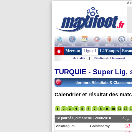
A r
OM
PSG
Lyon
Lille
Monaco
Chelsea
Ma
+ de clubs
Mercato
Ligue 1
L2/Coupes
Etran
Actualité
|
Résultats & Classement
|
TURQUIE - Super Lig, 
derniers Résultats & Classeme
Calendrier et résultat des mat
1
2
3
4
5
6
7
8
9
10
11
12
1
1e journée, dimanche 12/08/2018
^
top
1-3
Ankaragucu
Galatasaray