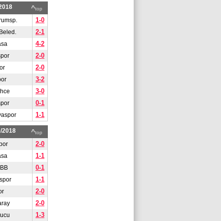
/2018
^
top
1-0
rumsp.
2-1
Beled.
4-2
asa
2-0
spor
2-0
or
3-2
or
3-0
ahce
0-1
spor
1-1
yaspor
0/2018
^
top
2-0
por
1-1
asa
0-1
 BB
1-1
spor
2-0
or
2-0
aray
1-3
gucu