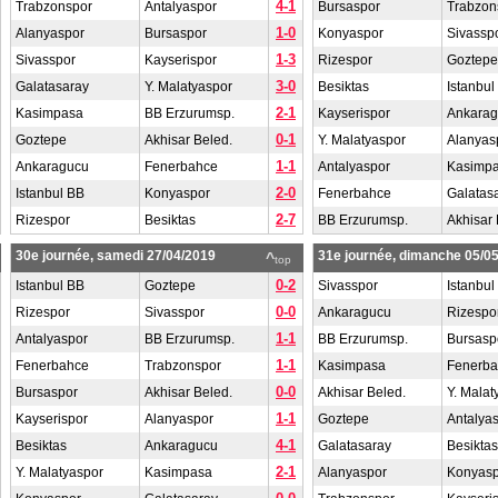
4-1
Trabzonspor
Antalyaspor
Bursaspor
Trabzon
1-0
Alanyaspor
Bursaspor
Konyaspor
Sivassp
1-3
Sivasspor
Kayserispor
Rizespor
Goztepe
3-0
Galatasaray
Y. Malatyaspor
Besiktas
Istanbul
2-1
Kasimpasa
BB Erzurumsp.
Kayserispor
Ankara
0-1
Goztepe
Akhisar Beled.
Y. Malatyaspor
Alanyas
1-1
Ankaragucu
Fenerbahce
Antalyaspor
Kasimp
2-0
Istanbul BB
Konyaspor
Fenerbahce
Galatas
2-7
Rizespor
Besiktas
BB Erzurumsp.
Akhisar 
30e journée, samedi 27/04/2019
31e journée, dimanche 05/0
^
top
0-2
Istanbul BB
Goztepe
Sivasspor
Istanbul
0-0
Rizespor
Sivasspor
Ankaragucu
Rizespo
1-1
Antalyaspor
BB Erzurumsp.
BB Erzurumsp.
Bursasp
1-1
Fenerbahce
Trabzonspor
Kasimpasa
Fenerb
0-0
Bursaspor
Akhisar Beled.
Akhisar Beled.
Y. Malat
1-1
Kayserispor
Alanyaspor
Goztepe
Antalya
4-1
Besiktas
Ankaragucu
Galatasaray
Besiktas
2-1
Y. Malatyaspor
Kasimpasa
Alanyaspor
Konyasp