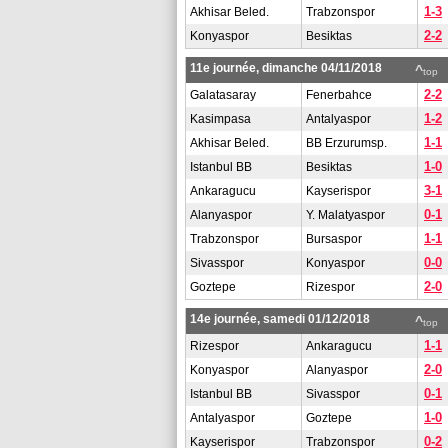
1-3
Akhisar Beled.
Trabzonspor
2-2
Konyaspor
Besiktas
11e journée, dimanche 04/11/2018
^
top
2-2
Galatasaray
Fenerbahce
1-2
Kasimpasa
Antalyaspor
1-1
Akhisar Beled.
BB Erzurumsp.
1-0
Istanbul BB
Besiktas
3-1
Ankaragucu
Kayserispor
0-1
Alanyaspor
Y. Malatyaspor
1-1
Trabzonspor
Bursaspor
0-0
Sivasspor
Konyaspor
2-0
Goztepe
Rizespor
14e journée, samedi 01/12/2018
^
top
1-1
Rizespor
Ankaragucu
2-0
Konyaspor
Alanyaspor
0-1
Istanbul BB
Sivasspor
1-0
Antalyaspor
Goztepe
0-2
Kayserispor
Trabzonspor