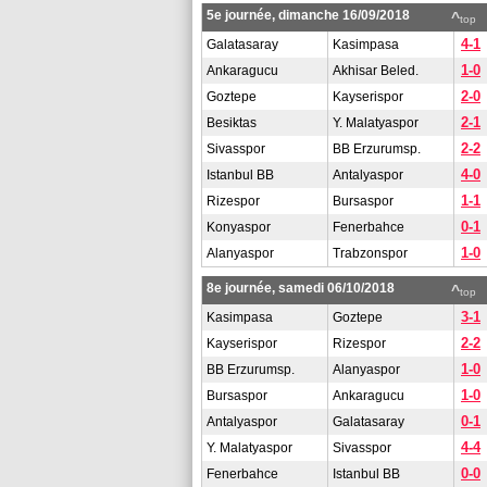
5e journée, dimanche 16/09/2018
^
top
4-1
Galatasaray
Kasimpasa
1-0
Ankaragucu
Akhisar Beled.
2-0
Goztepe
Kayserispor
2-1
Besiktas
Y. Malatyaspor
2-2
Sivasspor
BB Erzurumsp.
4-0
Istanbul BB
Antalyaspor
1-1
Rizespor
Bursaspor
0-1
Konyaspor
Fenerbahce
1-0
Alanyaspor
Trabzonspor
8e journée, samedi 06/10/2018
^
top
3-1
Kasimpasa
Goztepe
2-2
Kayserispor
Rizespor
1-0
BB Erzurumsp.
Alanyaspor
1-0
Bursaspor
Ankaragucu
0-1
Antalyaspor
Galatasaray
4-4
Y. Malatyaspor
Sivasspor
0-0
Fenerbahce
Istanbul BB