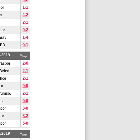
r
1-1
or
4-2
or
2-1
0-2
por
1-4
aray
0-1
 BB
3/2019
^
top
2-0
yaspor
2-1
Beled.
2-1
ahce
0-0
or
2-1
rumsp.
0-0
asa
3-0
spor
3-2
or
5-0
spor
4/2019
^
top