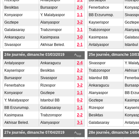
Rizespor
Antalyaspor
Bursaspor
Rizespo
2-0
Besiktas
Bursaspor
Fenerbahce
Konyasp
1-1
Konyaspor
Y. Malatyaspor
BB Erzurumsp.
Sivassp
3-2
Goztepe
Alanyaspor
Kayserispor
Goztepe
3-1
Galatasaray
Trabzonspor
Trabzonspor
Alanyas
3-0
Ankaragucu
Kasimpasa
Kasimpasa
Galatas
2-1
Sivasspor
Akhisar Beled.
Antalyaspor
Istanbul
24e journée, dimanche 03/03/2019
25e journée, dimanche 10/0
^
top
2-4
Antalyaspor
Ankaragucu
Sivasspor
Y. Malat
2-2
Kayserispor
Besiktas
Trabzonspor
Akhisar 
3-2
Bursaspor
Sivasspor
Istanbul BB
Fenerb
3-2
Fenerbahce
Rizespor
Ankaragucu
Bursasp
1-1
Konyaspor
Goztepe
Alanyaspor
BB Erzu
0-2
Y. Malatyaspor
Istanbul BB
Goztepe
Kasimp
1-1
BB Erzurumsp.
Galatasaray
Rizespor
Kayseri
2-2
Kasimpasa
Trabzonspor
Besiktas
Konyasp
3-1
Akhisar Beled.
Alanyaspor
Galatasaray
Antalya
27e journée, dimanche 07/04/2019
28e journée, dimanche 14/0
^
top