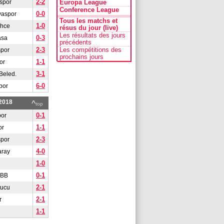
2-2
spor
Europa League
Conference League
0-0
yaspor
Tous les matchs et
1-0
ahce
résus du jour (live)
Les résultats des jours
0-3
asa
précédents
2-3
Les compétitions des
spor
prochains jours
1-1
or
3-1
Beled.
6-0
por
/2018
^
top
0-1
or
1-1
or
2-3
spor
4-0
aray
1-0
0-1
 BB
2-1
gucu
2-1
r
1-1