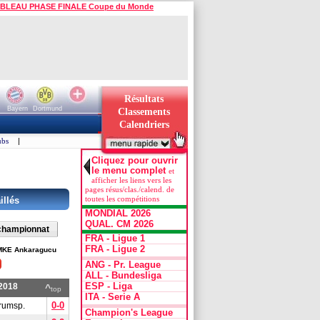
BLEAU PHASE FINALE Coupe du Monde
Résultats
Bayern
Dortmund
Classements
Calendriers
ubs
|
Cliquez pour ouvrir
le menu complet
et
afficher les liens vers les
pages résus/clas./calend. de
toutes les compétitions
illés
MONDIAL 2026
QUAL. CM 2026
 championnat
FRA - Ligue 1
FRA - Ligue 2
MKE Ankaragucu
ANG - Pr. League
ALL - Bundesliga
ESP - Liga
/2018
^
top
ITA - Serie A
0-0
rumsp.
Champion's League