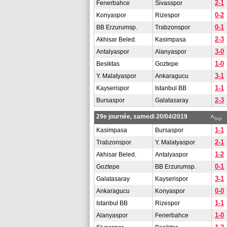
2-1
Fenerbahce
Sivasspor
0-2
Konyaspor
Rizespor
0-1
BB Erzurumsp.
Trabzonspor
2-3
Akhisar Beled.
Kasimpasa
3-0
Antalyaspor
Alanyaspor
1-0
Besiktas
Goztepe
3-1
Y. Malatyaspor
Ankaragucu
1-1
Kayserispor
Istanbul BB
2-3
Bursaspor
Galatasaray
29e journée, samedi 20/04/2019
^
top
1-1
Kasimpasa
Bursaspor
2-1
Trabzonspor
Y. Malatyaspor
1-2
Akhisar Beled.
Antalyaspor
0-1
Goztepe
BB Erzurumsp.
3-1
Galatasaray
Kayserispor
0-0
Ankaragucu
Konyaspor
1-1
Istanbul BB
Rizespor
1-0
Alanyaspor
Fenerbahce