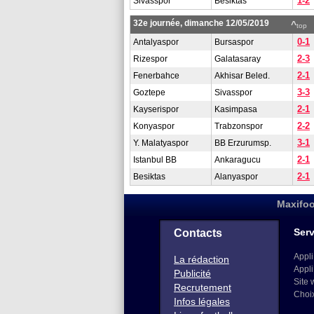
1-2
Sivasspor
Besiktas
32e journée, dimanche 12/05/2019
^
top
0-1
Antalyaspor
Bursaspor
2-3
Rizespor
Galatasaray
2-1
Fenerbahce
Akhisar Beled.
3-3
Goztepe
Sivasspor
2-1
Kayserispor
Kasimpasa
2-2
Konyaspor
Trabzonspor
3-1
Y. Malatyaspor
BB Erzurumsp.
2-1
Istanbul BB
Ankaragucu
2-1
Besiktas
Alanyaspor
Maxifoo
Serv
Contacts
Appli
La rédaction
Appli
Publicité
Site 
Recrutement
Choi
Infos légales