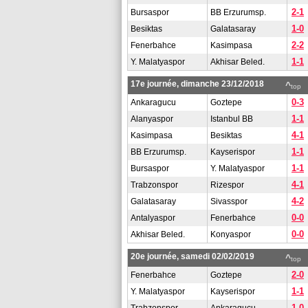
2-1
Bursaspor
BB Erzurumsp.
1-0
Besiktas
Galatasaray
2-2
Fenerbahce
Kasimpasa
1-1
Y. Malatyaspor
Akhisar Beled.
17e journée, dimanche 23/12/2018
^
top
0-3
Ankaragucu
Goztepe
1-1
Alanyaspor
Istanbul BB
4-1
Kasimpasa
Besiktas
1-1
BB Erzurumsp.
Kayserispor
1-1
Bursaspor
Y. Malatyaspor
4-1
Trabzonspor
Rizespor
4-2
Galatasaray
Sivasspor
0-0
Antalyaspor
Fenerbahce
0-0
Akhisar Beled.
Konyaspor
20e journée, samedi 02/02/2019
^
top
2-0
Fenerbahce
Goztepe
1-1
Y. Malatyaspor
Kayserispor
1-0