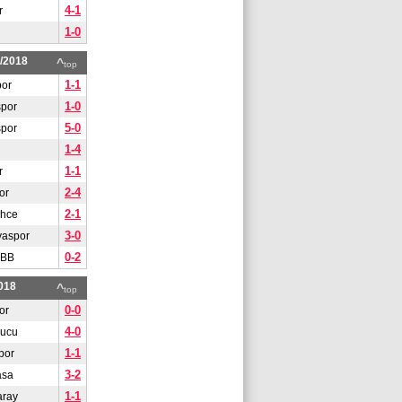
4-1
r
1-0
1/2018
^
top
1-1
or
1-0
spor
5-0
spor
1-4
1-1
r
2-4
or
2-1
ahce
3-0
yaspor
0-2
 BB
018
^
top
0-0
or
4-0
gucu
1-1
por
3-2
asa
1-1
aray