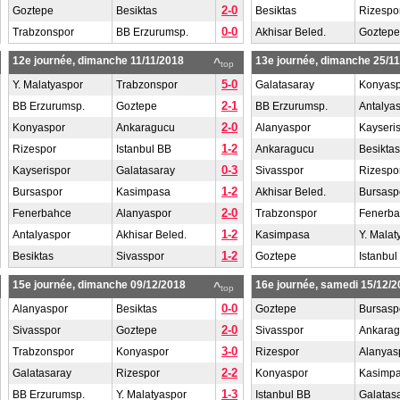
2-0
Goztepe
Besiktas
Besiktas
Rizespo
0-0
Trabzonspor
BB Erzurumsp.
Akhisar Beled.
Goztepe
12e journée, dimanche 11/11/2018
13e journée, dimanche 25/1
^
top
5-0
Y. Malatyaspor
Trabzonspor
Galatasaray
Konyasp
2-1
BB Erzurumsp.
Goztepe
BB Erzurumsp.
Antalya
2-0
Konyaspor
Ankaragucu
Alanyaspor
Kayseri
1-2
Rizespor
Istanbul BB
Ankaragucu
Besiktas
0-3
Kayserispor
Galatasaray
Sivasspor
Rizespo
1-2
Bursaspor
Kasimpasa
Akhisar Beled.
Bursasp
2-0
Fenerbahce
Alanyaspor
Trabzonspor
Fenerb
1-2
Antalyaspor
Akhisar Beled.
Kasimpasa
Y. Malat
1-2
Besiktas
Sivasspor
Goztepe
Istanbul
15e journée, dimanche 09/12/2018
16e journée, samedi 15/12/2
^
top
0-0
Alanyaspor
Besiktas
Goztepe
Bursasp
2-0
Sivasspor
Goztepe
Sivasspor
Ankara
3-0
Trabzonspor
Konyaspor
Rizespor
Alanyas
2-2
Galatasaray
Rizespor
Konyaspor
Kasimp
1-3
BB Erzurumsp.
Y. Malatyaspor
Istanbul BB
Galatas