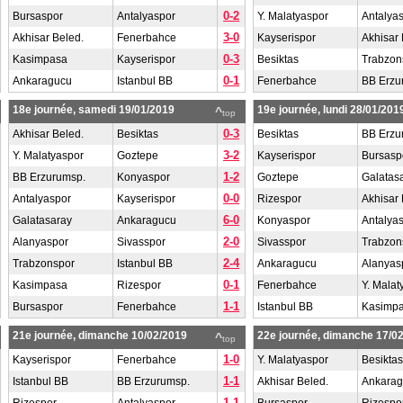
0-2
Bursaspor
Antalyaspor
Y. Malatyaspor
Antalya
3-0
Akhisar Beled.
Fenerbahce
Kayserispor
Akhisar 
0-3
Kasimpasa
Kayserispor
Besiktas
Trabzon
0-1
Ankaragucu
Istanbul BB
Fenerbahce
BB Erzu
18e journée, samedi 19/01/2019
19e journée, lundi 28/01/201
^
top
0-3
Akhisar Beled.
Besiktas
Besiktas
BB Erzu
3-2
Y. Malatyaspor
Goztepe
Kayserispor
Bursasp
1-2
BB Erzurumsp.
Konyaspor
Goztepe
Galatas
0-0
Antalyaspor
Kayserispor
Rizespor
Akhisar 
6-0
Galatasaray
Ankaragucu
Konyaspor
Antalya
2-0
Alanyaspor
Sivasspor
Sivasspor
Trabzon
2-4
Trabzonspor
Istanbul BB
Ankaragucu
Alanyas
0-1
Kasimpasa
Rizespor
Fenerbahce
Y. Malat
1-1
Bursaspor
Fenerbahce
Istanbul BB
Kasimp
21e journée, dimanche 10/02/2019
22e journée, dimanche 17/0
^
top
1-0
Kayserispor
Fenerbahce
Y. Malatyaspor
Besiktas
1-1
Istanbul BB
BB Erzurumsp.
Akhisar Beled.
Ankara
1-1