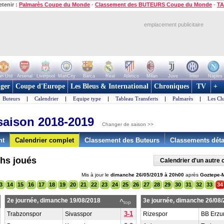
etenir :
Palmarès Coupe du Monde
-
Classement des BUTEURS Coupe du Monde
-
TA
emplacement publicitaire
n Utd
Arsenal
Liverpool
ManCity
Barca
Real
Atletico
Milan
Juve
Inter
Naples
ger
Coupe d'Europe
Les Bleus & International
Chroniques
TV
+
Buteurs
|
Calendrier
|
Equipe type
|
Tableau Transferts
|
Palmarès
|
Les Cl
saison 2018-2019
Changer de saison >>
nt
Calendrier complet
Classement des Buteurs
Classements déta
chs joués
Calendrier d'un autre
Mis à jour le
dimanche 26/05/2019 à 20h00
après
Goztepe-
3
14
15
16
17
18
19
20
21
22
23
24
25
26
27
28
29
30
31
32
33
34
2e journée, dimanche 19/08/2018
3e journée, dimanche 26/08
^
top
3-1
Trabzonspor
Sivasspor
Rizespor
BB Erzu