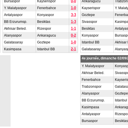
0-0
Bursaspor
Kayserispor
Ankaragucu
Trabzon
1-0
Y. Malatyaspor
Fenerbahce
Kayserispor
Y. Malat
3-3
Antalyaspor
Konyaspor
Goztepe
Fenerb
1-3
BB Erzurumsp.
Besiktas
Sivasspor
Kasimp
1-1
Akhisar Beled.
Rizespor
Besiktas
Antalya
0-2
Alanyaspor
Ankaragucu
Konyaspor
Bursasp
1-0
Galatasaray
Goztepe
Istanbul BB
Akhisar 
2-1
Kasimpasa
Istanbul BB
Galatasaray
Alanyas
4e journée, dimanche 02/09
Y. Malatyaspor
Konyasp
Akhisar Beled.
Sivassp
Fenerbahce
Kayseri
Trabzonspor
Galatas
Alanyaspor
Goztepe
BB Erzurumsp.
Istanbul
Kasimpasa
Ankara
Antalyaspor
Rizespo
Bursaspor
Besiktas