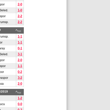
2-0
spor
1-0
Beled.
2-2
spor
2-2
rumsp.
9
^
top
1-1
rumsp.
1-1
or
0-1
aray
3-1
Beled.
2-0
spor
1-1
spor
0-2
por
3-2
yaspor
2-0
asa
2/2019
^
top
1-2
0-0
gucu
0-2