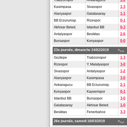
Trabzonspor
Ankaragucu
1-3
Kasimpasa
Sivasspor
1-1
Alanyaspor
Galatasaray
0-1
BB Erzurumsp.
Rizespor
0-3
Akhisar Beled.
Istanbul BB
2-6
Antalyaspor
Besiktas
0-0
Bursaspor
Konyaspor
23e journée, dimanche 24/02/2019
^
top
1-3
Goztepe
Trabzonspor
3-0
Rizespor
Y. Malatyaspor
1-2
Sivasspor
Antalyaspor
3-0
Alanyaspor
Kasimpasa
2-1
Ankaragucu
BB Erzurumsp.
0-1
Konyaspor
Kayserispor
3-0
Istanbul BB
Bursaspor
1-0
Galatasaray
Akhisar Beled.
3-3
Besiktas
Fenerbahce
26e journée, samedi 16/03/2019
^
top