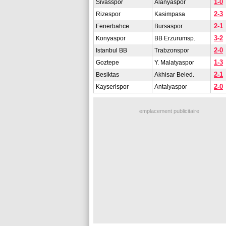
1-0
Sivasspor
Alanyaspor
2-3
Rizespor
Kasimpasa
2-1
Fenerbahce
Bursaspor
3-2
Konyaspor
BB Erzurumsp.
2-0
Istanbul BB
Trabzonspor
1-3
Goztepe
Y. Malatyaspor
2-1
Besiktas
Akhisar Beled.
2-0
Kayserispor
Antalyaspor
emplacement publicitaire