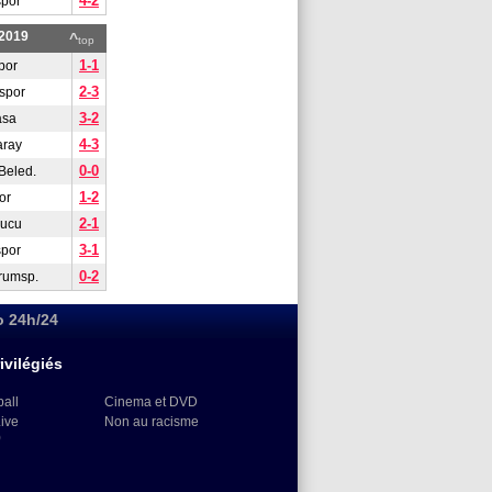
4-2
spor
/2019
^
top
1-1
por
2-3
spor
3-2
asa
4-3
aray
0-0
Beled.
1-2
or
2-1
gucu
3-1
spor
0-2
rumsp.
o 24h/24
ivilégiés
ball
Cinema et DVD
Live
Non au racisme
)