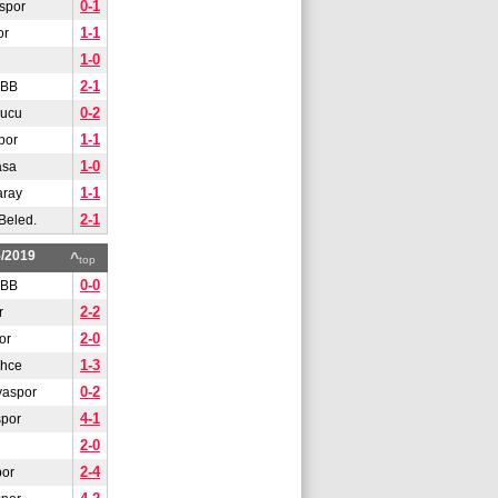
0-1
spor
1-1
or
1-0
2-1
 BB
0-2
gucu
1-1
por
1-0
asa
1-1
aray
2-1
Beled.
5/2019
^
top
0-0
 BB
2-2
r
2-0
or
1-3
ahce
0-2
yaspor
4-1
spor
2-0
2-4
or