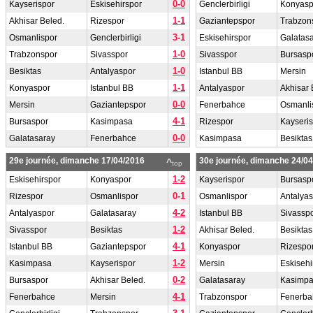
0-0
Kayserispor
Eskisehirspor
Genclerbirligi
Konyasp
1-1
Akhisar Beled.
Rizespor
Gaziantepspor
Trabzon
3-1
Osmanlispor
Genclerbirligi
Eskisehirspor
Galatas
1-0
Trabzonspor
Sivasspor
Sivasspor
Bursasp
1-0
Besiktas
Antalyaspor
Istanbul BB
Mersin
1-1
Konyaspor
Istanbul BB
Antalyaspor
Akhisar 
0-0
Mersin
Gaziantepspor
Fenerbahce
Osmanli
4-1
Bursaspor
Kasimpasa
Rizespor
Kayseri
0-0
Galatasaray
Fenerbahce
Kasimpasa
Besiktas
29e journée, dimanche 17/04/2016
30e journée, dimanche 24/0
^
top
1-2
Eskisehirspor
Konyaspor
Kayserispor
Bursasp
0-1
Rizespor
Osmanlispor
Osmanlispor
Antalya
4-2
Antalyaspor
Galatasaray
Istanbul BB
Sivassp
1-2
Sivasspor
Besiktas
Akhisar Beled.
Besiktas
4-1
Istanbul BB
Gaziantepspor
Konyaspor
Rizespo
1-2
Kasimpasa
Kayserispor
Mersin
Eskisehi
0-2
Bursaspor
Akhisar Beled.
Galatasaray
Kasimp
4-1
Fenerbahce
Mersin
Trabzonspor
Fenerba