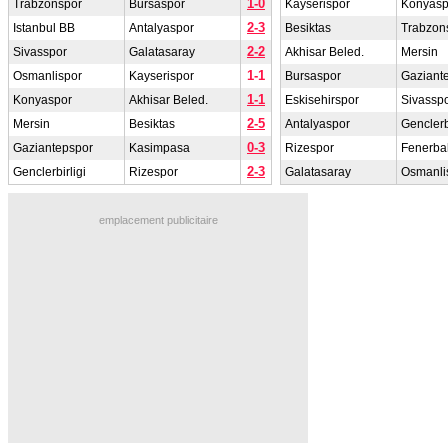
1-0
Trabzonspor
Bursaspor
Kayserispor
Konyasp
2-3
Istanbul BB
Antalyaspor
Besiktas
Trabzon
2-2
Sivasspor
Galatasaray
Akhisar Beled.
Mersin
1-1
Osmanlispor
Kayserispor
Bursaspor
Gaziant
1-1
Konyaspor
Akhisar Beled.
Eskisehirspor
Sivassp
2-5
Mersin
Besiktas
Antalyaspor
Genclerbi
0-3
Gaziantepspor
Kasimpasa
Rizespor
Fenerba
2-3
Genclerbirligi
Rizespor
Galatasaray
Osmanli
emplacement publicitaire