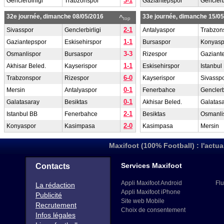
3-1
Genclerbirligi
Trabzonspor
Gaziantepspor
Genclerbi
32e journée, dimanche 08/05/2016
33e journée, dimanche 15/0
^
top
2-1
Sivasspor
Genclerbirligi
Antalyaspor
Trabzon
1-1
Gaziantepspor
Eskisehirspor
Bursaspor
Konyasp
3-3
Osmanlispor
Bursaspor
Rizespor
Gaziant
1-1
Akhisar Beled.
Kayserispor
Eskisehirspor
Istanbul
6-0
Trabzonspor
Rizespor
Kayserispor
Sivassp
0-1
Mersin
Antalyaspor
Fenerbahce
Genclerbi
0-1
Galatasaray
Besiktas
Akhisar Beled.
Galatas
2-1
Istanbul BB
Fenerbahce
Besiktas
Osmanli
2-0
Konyaspor
Kasimpasa
Kasimpasa
Mersin
Maxifoot (100% Football) : l'actua
Services Maxifoot
Contacts
Appli Maxifoot Android
Flu
La rédaction
Appli Maxifoot iPhone
Publicité
Site web Mobile
Recrutement
Choix de consentement
Infos légales