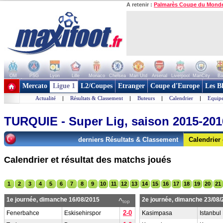
A retenir :
Palmarès Coupe du Mond
OM
PSG
Lyon
Lille
Monaco
Chelsea
Man Utd
Arsenal
Liverpool
ManCity
Ba
+ de clubs
Mercato
Ligue 1
L2/Coupes
Etranger
Coupe d'Europe
Les B
Actualité
|
Résultats & Classement
|
Buteurs
|
Calendrier
|
Equipe
TURQUIE - Super Lig, saison 2015-201
derniers Résultats & Classement
Calendrier
Calendrier et résultat des matchs joués
1
2
3
4
5
6
7
8
9
10
11
12
13
14
15
16
17
18
19
20
21
1e journée, dimanche 16/08/2015
2e journée, dimanche 23/08/
^
top
2-0
Fenerbahce
Eskisehirspor
Kasimpasa
Istanbul