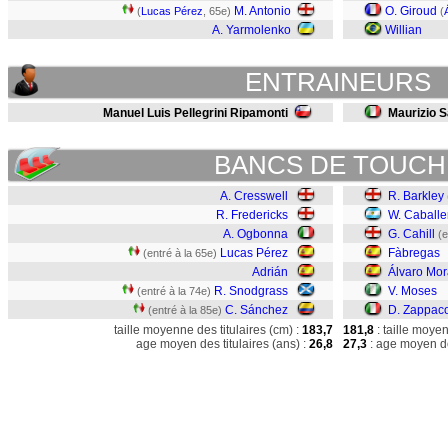
M. Antonio
O. Giroud
(
Lucas Pérez
, 65e)
(
A. Yarmolenko
Willian
ENTRAINEURS
Manuel Luis Pellegrini Ripamonti
Maurizio S
BANCS DE TOUCH
A. Cresswell
R. Barkley
R. Fredericks
W. Caballe
A. Ogbonna
G. Cahill
(e
Lucas Pérez
Fàbregas
(entré à la 65e)
Adrián
Álvaro Mor
R. Snodgrass
V. Moses
(entré à la 74e)
C. Sánchez
D. Zappac
(entré à la 85e)
taille moyenne des titulaires (cm) :
183,7
181,8
: taille moye
age moyen des titulaires (ans) :
26,8
27,3
: age moyen de