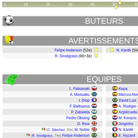
1
10
20
30
40
50
6
BUTEURS
AVERTISSEMENT
Felipe Anderson
(52e)
N. Kanté
(50
R. Snodgrass
(90+3e)
EQUIPES
L. Fabianski
Kepa
A. Masuaku
Marcos Alo
I. Diop
David Luiz
F. Balbuena
A. Rüdiger
P. Zabaleta
Azpilicueta
Pedro Obiang
M. Kovacic
D. Rice
Jorginho
M. Noble
N. Kanté
(
C. Sánchez
, 85e)
Felipe Anderson
E. Hazard
(
R. Snodgrass
, 74e)