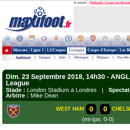
A retenir :
Palmarès Coupe du Mond
OM
PSG
Lyon
Lille
Monaco
Chelsea
Man Utd
Arsenal
Liverpool
ManCity
Ba
+ de clubs
Mercato
Ligue 1
L2/Coupes
Etranger
Coupe d'Europe
Les B
Angleterre
|
Espagne
|
Italie
|
Allemagne
|
Belgique
|
Pays-Bas
Dim. 23 Septembre 2018, 14h30 - ANG
League
Stade :
London Stadium à Londres |
Spectat
Arbitre :
Mike Dean
0
0
WEST HAM
CHELS
(mi-tps: 0-0)