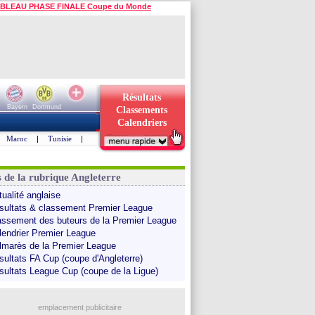
BLEAU PHASE FINALE Coupe du Monde
Résultats
Bayern
Dortmund
Classements
Calendriers
Maroc
|
Tunisie
|
s de la rubrique Angleterre
tualité anglaise
sultats & classement Premier League
assement des buteurs de la Premier League
lendrier Premier League
lmarès de la Premier League
sultats FA Cup (coupe d'Angleterre)
sultats League Cup (coupe de la Ligue)
emplacement publicitaire