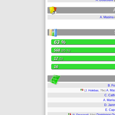
A. Doucouré
A. Masina
63 %
568
(85 %)
12
(5)
16
B. Fo
A. Ma
(
J. Holebas
, 78e)
C. Cath
A. Mari
D. Jan
E. Ca
Domingos Q
(
A. Doucouré
, 54e)