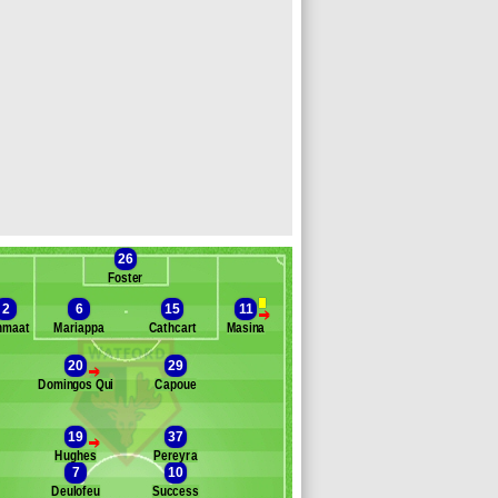
26
Foster
2
6
15
11
>
nmaat
Mariappa
Cathcart
Masina
20
29
>
Domingos Quina
Capoue
Banc des remplaçants
Watford
itos
19
37
>
leverley
Hughes
Pereyra
eeney
7
10
oucouré
Deulofeu
Success