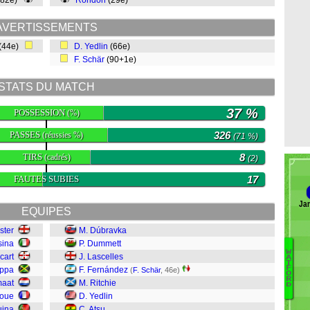
(82e)
Rondón
(29e)
AVERTISSEMENTS
(44e)
D. Yedlin
(66e)
F. Schär
(90+1e)
STATS DU MATCH
37 %
POSSESSION
(%)
PASSES
326
(réussies %)
(71 %)
TIRS
8
(cadrés)
(2)
FAUTES SUBIES
17
Ja
EQUIPES
ster
M. Dúbravka
sina
P. Dummett
W
cart
J. Lascelles
A
T
Br
F
appa
F. Fernández
(
F. Schär
, 46e)
O
C
R
maat
M. Ritchie
D
D
poue
D. Yedlin
D
uina
C. Atsu