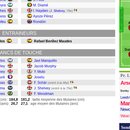
H
eyra
M. Diamé
S
ghes
I. Hayden
N
(
J. Shelvey
, 79e)
E
G
W
cess
Ayoze Pérez
C
J
A
ofeu
Rondón
S
A
M
T
L
E
M
ENTRAINEURS
S
Sc
los
Rafael Benítez Maudes
S
Du
W
ANCS DE TOUCHE
itos
Javi Manquillo
rley
Jacob Murphy
ney
Y. Muto
Pr. 
uré
Joselu
Ars
bas
F. Schär
(entré à la 46e)
ema
J. Shelvey
(entré à la 79e)
Burnley
mes
F. Woodman
Leeds 
(cm) :
184,8
181,2
: taille moyenne des titulaires (cm)
Man
(ans) :
26,7
27,1
: age moyen des titulaires (ans)
Newc
West
Sond