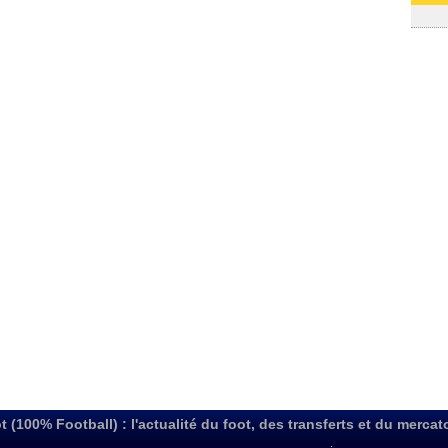
03/08
t (100% Football) : l'actualité du foot, des transferts et du mercat