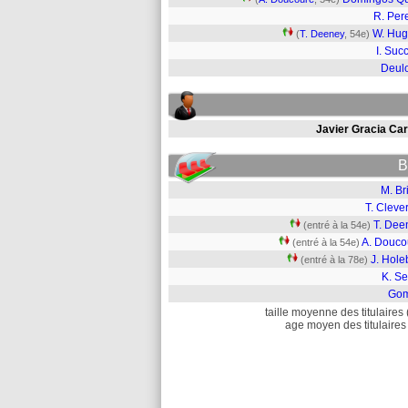
R. Per
W. Hu
(
T. Deeney
, 54e)
I. Suc
Deul
Javier Gracia Car
B
M. Br
T. Cleve
T. Dee
(entré à la 54e)
A. Douco
(entré à la 54e)
J. Hole
(entré à la 78e)
K. S
Go
taille moyenne des titulaires 
age moyen des titulaires 