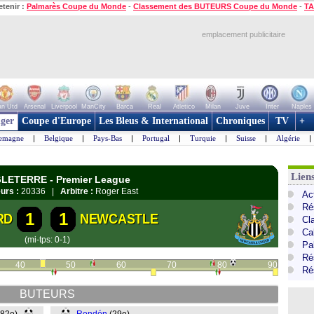
etenir :
Palmarès Coupe du Monde
-
Classement des BUTEURS Coupe du Monde
-
TA
emplacement publicitaire
n Utd
Arsenal
Liverpool
ManCity
Barca
Real
Atletico
Milan
Juve
Inter
Naples
ger
Coupe d'Europe
Les Bleus & International
Chroniques
TV
+
lemagne
|
Belgique
|
Pays-Bas
|
Portugal
|
Turquie
|
Suisse
|
Algérie
|
Lien
GLETERRE - Premier League
urs :
20336 |
Arbitre :
Roger East
Ac
Ré
1
1
RD
NEWCASTLE
Cl
Ca
(mi-tps: 0-1)
Pa
Ré
40
50
60
70
80
90
Ré
BUTEURS