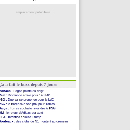
OM
: un nouveau prétendant pour Højbjerg
OM
: une offre pour Bulka
Brest
: un gardien norvégien en approche ?
Ouganda
: Owori battu à mort à Kampala
OM
: McCourt a versé 120 M€ en 2026
emplacement publicitaire
PSG
: 4 retours dans le groupe face à Man Utd ...
Nice
: Kevin Carlos va partir en Italie
L1
: prison avec sursis requis contre un arbitre
Leganés
: c'est signé pour Luca Zidane (off.)
Atletico
: Ruggeri en route pour Aston Villa
Voir les brèves précédentes
Ça a fait le buzz depuis 7 jours
Monaco
: Pogba pointé du doigt
Real
: Diomandé arrive pour 140 M€ !
PSG
: Dupraz se prononce pour la LdC
PSG
: le Barça fixe son prix pour Torres
Barça
: Torres souhaite rejoindre le PSG !
OM
: le retour d'Adidas est acté
FIFA
: Infantino sollicite Trump
Bordeaux
: des clubs de N1 montent au créneau
Argentine
: quand Medina recadre... sa mère