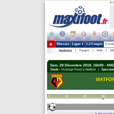
A r
OM
PSG
Lyon
Lille
Monaco
Chelsea
Ma
+ de clubs
Mercato
Ligue 1
L2/Coupes
Etran
Angleterre
|
Espagne
|
Italie
|
Al
Sam. 29 Décembre 2018, 16h00 - AN
Stade :
Vicarage Road à Watford |
Spectate
WATFO
1
10
20
30