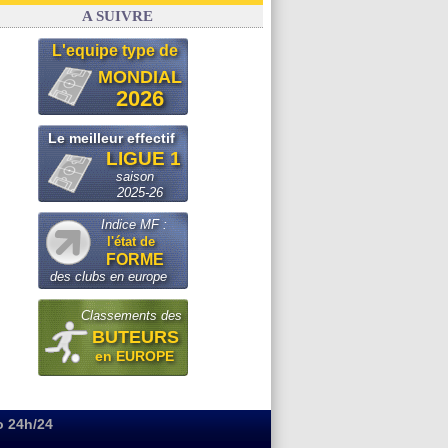
Real
: le démenti de Leipzig pour Diomandé
A SUIVRE
L'equipe type de
MONDIAL
2026
Le meilleur effectif
LIGUE 1
saison
2025-26
Indice MF :
l'état de
FORME
des clubs en europe
Classements des
BUTEURS
en EUROPE
o 24h/24