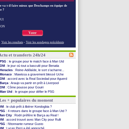
e va t-il faire mieux que Deschamps en équipe de
e ?
UI
NON
Voter
Voir les resultats
-
Voir les sondages précédents
Actu et transferts 24h/24
PSG
: le groupe pour le match face à Man Utd
OM
: le jour où tout a basculé pour Benatia
Heracles
: Reine-Adélaïde, le sort s'acharne...
Monaco
: Mawissa a gravement blessé Uche
OM
: accord avec la Real Sociedad pour Aguerd
Barça
: Araujo va partir en prêt à Liverpool
OM
: Côme pousse pour Gouiri
Man Utd
: le groupe pour défier le PSG
L3
: Caen premier leader
Les + populaires du moment
OM
: Højbjerg, son agent maintient le suspense
OM
: Gouiri évoque son avenir
OM
: le club prêt à libérer Kondogbia ?
Leipzig
: le transfert d'Asllani tombe à l'eau
PSG
: 4 retours dans le groupe face à Man Utd ?
L3
: 1ère utilisation du Football Video Support
Man City
: Rodri préfère le Barça au Real !
OM
: Benatia envoie une pique à Longoria
OM
: accord trouvé avec Man City pour Rulli
illarreal
: Al-Ahli veut Pape Gueye
PSG
: l'étonnante rumeur Gusto
Lyon
: la dernière saison de Fonseca ?
OM
: Lucas Perri a été approché