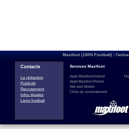
Maxifoot (100% Football) : l'actua
Services Maxifoot
Contacts
Appli Maxifoot Android
Flu
La rédaction
Appli Maxifoot iPhone
Publicité
Site web Mobile
Recrutement
Choix de consentement
Infos légales
Liens football