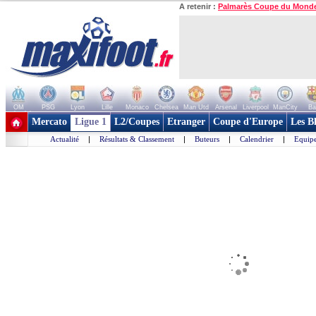
A retenir :
Palmarès Coupe du Mond
OM
PSG
Lyon
Lille
Monaco
Chelsea
Man Utd
Arsenal
Liverpool
ManCity
Ba
+ de clubs
Mercato
Ligue 1
L2/Coupes
Etranger
Coupe d'Europe
Les B
Actualité
|
Résultats & Classement
|
Buteurs
|
Calendrier
|
Equipe