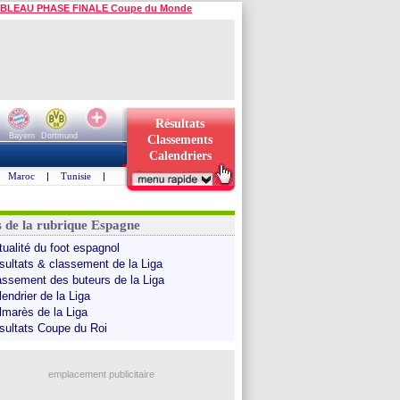
BLEAU PHASE FINALE Coupe du Monde
Résultats
Bayern
Dortmund
Classements
Calendriers
Maroc
|
Tunisie
|
s de la rubrique Espagne
tualité du foot espagnol
sultats & classement de la Liga
assement des buteurs de la Liga
endrier de la Liga
lmarès de la Liga
sultats Coupe du Roi
emplacement publicitaire