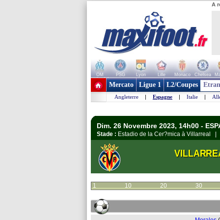
A r
OM
PSG
Lyon
Lille
Monaco
Chelsea
Ma
+ de clubs
Mercato
Ligue 1
L2/Coupes
Etran
Angleterre
|
Espagne
|
Italie
|
Al
Dim. 26 Novembre 2023, 14h00 - ESP
Stade :
Estadio de la Cer?mica à Villarreal 
VILLARRE
1
10
20
30