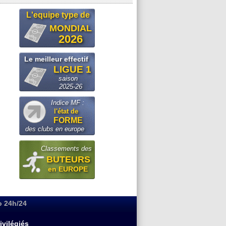
L'equipe type de
MONDIAL
2026
Le meilleur effectif
LIGUE 1
saison
2025-26
Indice MF :
l'état de
FORME
des clubs en europe
Classements des
BUTEURS
en EUROPE
o 24h/24
ivilégiés