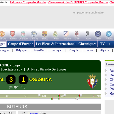
etenir :
Palmarès Coupe du Monde
-
Classement des BUTEURS Coupe du Monde
-
TA
emplacement publicitaire
n Utd
Arsenal
Liverpool
ManCity
Barca
Real
Atletico
Milan
Juve
Inter
Naples
ger
Coupe d'Europe
Les Bleus & International
Chroniques
TV
+
lemagne
|
Belgique
|
Pays-Bas
|
Portugal
|
Turquie
|
Suisse
|
Algérie
|
Lien
AGNE - Liga
|
Spectateurs :
- |
Arbitre :
Ricardo De Burgos
Ac
Ré
3
1
AL
OSASUNA
Cl
Cal
(mi-tps: 0-0)
Pa
Ré
40
50
60
70
80
90
BUTEURS