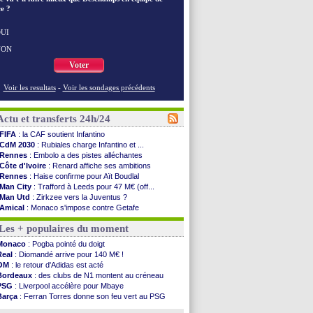
e ?
UI
NON
Voter
Voir les resultats
-
Voir les sondages précédents
Actu et transferts 24h/24
FIFA
: la CAF soutient Infantino
CdM 2030
: Rubiales charge Infantino et ...
Rennes
: Embolo a des pistes alléchantes
Côte d'Ivoire
: Renard affiche ses ambitions
Rennes
: Haise confirme pour Aït Boudlal
Man City
: Trafford à Leeds pour 47 M€ (off...
Man Utd
: Zirkzee vers la Juventus ?
Amical
: Monaco s'impose contre Getafe
Nantes
: Der Zakarian et sa relation avec Kita
Les + populaires du moment
OM
: le club prêt à libérer Kondogbia ?
Monaco
: le message touchant d'Akliouche
Monaco
: Pogba pointé du doigt
FIFA
: Tebas en remet une couche
Real
: Diomandé arrive pour 140 M€ !
FIFA
: l'UEFA maintient la pression
OM
: le retour d'Adidas est acté
PSG
: Tebas encense Luis Enrique
Bordeaux
: des clubs de N1 montent au créneau
Real
: Vinicius jusqu'en 2032 (officiel)
PSG
: Liverpool accélère pour Mbaye
Lyon
: Mangala va rejoindre Getafe
Barça
: Ferran Torres donne son feu vert au PSG
OM
: une offre refusée pour Aguerd
PSG
: Luis Enrique satisfait malgré tout
Real
: c'est confirmé pour Vinicius