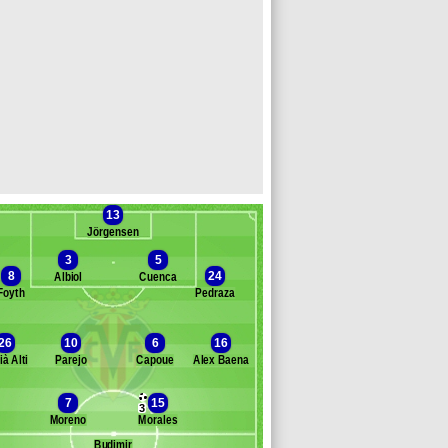
13
Jörgensen
3
5
8
24
Albiol
Cuenca
Foyth
Pedraza
Banc des remplaçants
Villarreal
26
10
6
16
ià Alti
Parejo
Capoue
Álex Baena
iko Femenía
omero
7
15
Abraham del Moral
3
Moreno
Morales
epe Reina
rrats
Budimir