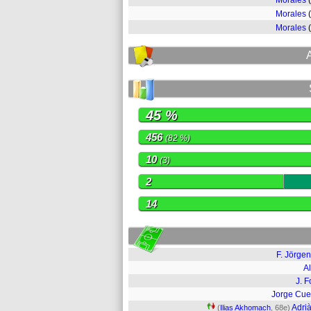
Morales
Morales
Morales
45 %
456
(82 %)
10
(3)
2
14
F. Jörge
Al
J. F
Jorge Cu
Adrià
(
Ilias Akhomach
, 68e)