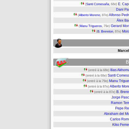
E. Ca
(
Santi Comesaña
, 68e)
Dani Pa
Alfonso Ped
(
Alberto Moreno
, 87e)
Álex B
Gerard Mo
(
Manu Trigueros
, 79e)
Mor
(
B. Brereton
, 87e)
Marcel
B
Ilias Akhom
(entré à la 68e)
Santi Comes
(entré à la 68e)
Manu Trigue
(entré à la 79e)
Alberto Mor
(entré à la 87e)
B. Brer
(entré à la 87e)
Jorge Pasc
Ramon Terr
Pepe Re
Abraham del Mo
Carlos Rom
Kiko Feme