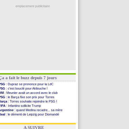
Man City
: Rodri préfère le Barça au Real !
Troyes
: Junior Diaz jusqu'en 2030 (officiel)
emplacement publicitaire
PSG
: Akliouche a signé (officiel)
OM
: une offre pour Bulka
PSG
: contrat signé pour Akliouche
Ouganda
: Owori battu à mort à Kampala
Arsenal
: Arteta veut créer une dynastie
Voir les brèves précédentes
Ça a fait le buzz depuis 7 jours
PSG
: Dupraz se prononce pour la LdC
PSG
: c'est bouclé pour Akliouche !
OM
: Meunier avait un accord avec le club
PSG
: le Barça fixe son prix pour Torres
Barça
: Torres souhaite rejoindre le PSG !
FIFA
: Infantino sollicite Trump
Argentine
: quand Medina recadre... sa mère
Real
: le démenti de Leipzig pour Diomandé
OM
: Paixão attire un 2e club anglais
FIFA
: le conseiller d'Infantino démissionne !
A SUIVRE