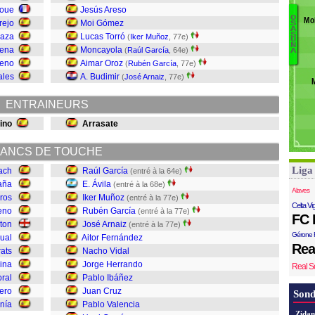
P
poue
Jesús Areso
O
B
Mo
rejo
Moi Gómez
S
A
Ga
M
S
raza
Lucas Torró
(
Iker Muñoz
, 77e)
U
V
M
N
aena
Moncayola
(
Raúl García
, 64e)
A
Cr
reno
Aimar Oroz
(
Rubén García
, 77e)
Ib
ales
A. Budimir
(
José Arnaiz
, 77e)
H
N
ENTRAINEURS
F
Ar
ino
Arrasate
Ga
M
ANCS DE TOUCHE
Áv
Liga
ach
Raúl García
(entré à la 64e)
Ga
aña
E. Ávila
(entré à la 68e)
Alaves
ros
Iker Muñoz
(entré à la 77e)
Celta Vi
eno
Rubén García
(entré à la 77e)
FC 
eton
José Arnaiz
(entré à la 77e)
Gérone 
ual
Aitor Fernández
Rea
ats
Nacho Vidal
ina
Jorge Herrando
Real S
ral
Pablo Ibáñez
ero
Juan Cruz
Sond
nía
Pablo Valencia
Zidan