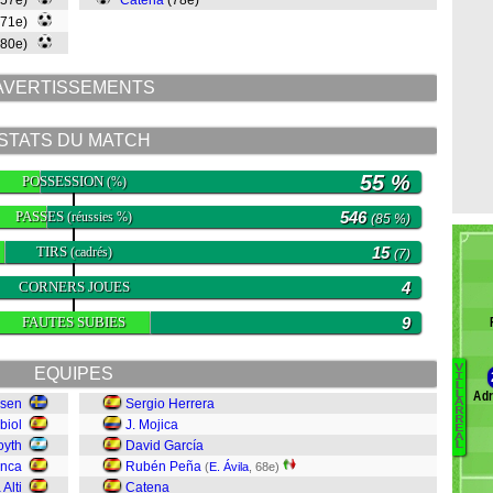
(57e)
Catena
(78e)
(71e)
(80e)
AVERTISSEMENTS
STATS DU MATCH
55 %
POSSESSION
(%)
PASSES
546
(réussies %)
(85 %)
TIRS
15
(cadrés)
(7)
CORNERS JOUES
4
FAUTES SUBIES
9
V
EQUIPES
I
L
Adr
L
nsen
Sergio Herrera
K
A
R
R
R
biol
J. Mojica
E
A
oyth
David García
L
P
enca
Rubén Peña
(
E. Ávila
, 68e)
Te
 Alti
Catena