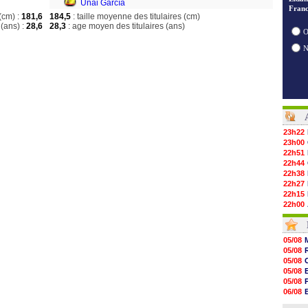
Unai García
Franc
(cm) :
181,6
184,5
: taille moyenne des titulaires (cm)
(ans) :
28,6
28,3
: age moyen des titulaires (ans)
O
23h22
23h00
22h51
22h44
22h38
22h27
22h15
22h00
21h48
21h39
21h26
05/08
21h05
05/08
20h47
05/08
20h30
05/08
20h18
05/08
20h04
06/08
19h47
06/08
19h34