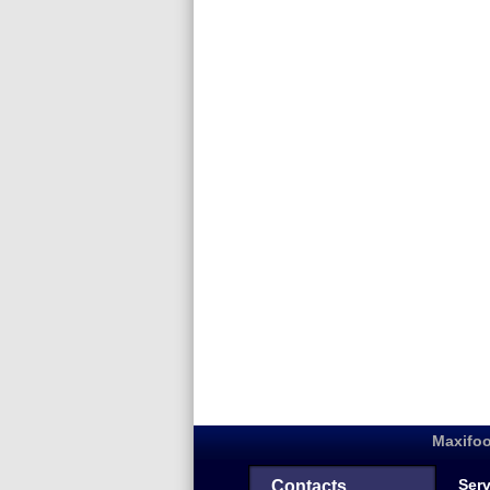
Maxifoo
Serv
Contacts