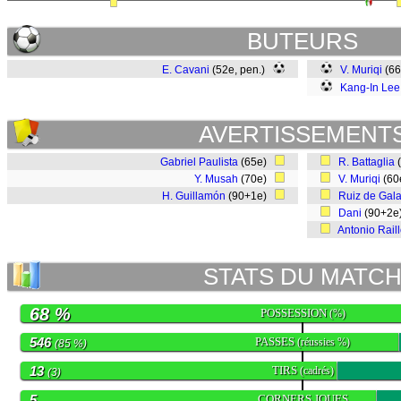
BUTEURS
E. Cavani
(52e, pen.)
V. Muriqi
(66
Kang-In Lee
AVERTISSEMENT
Gabriel Paulista
(65e)
R. Battaglia
Y. Musah
(70e)
V. Muriqi
(60
H. Guillamón
(90+1e)
Ruiz de Gala
Dani
(90+2
Antonio Rail
STATS DU MATC
68 %
POSSESSION
(%)
546
PASSES
(réussies %)
(85 %)
13
TIRS
(cadrés)
(3)
5
CORNERS JOUES