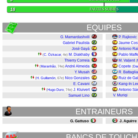
18
FAUTES SUBIES
EQUIPES
G. Mamardashvili
P. Rajkovic
Gabriel Paulista
Jaume Cos
José Gayá
Antonio Rai
M. Diakhaby
Pablo Maff
(
C. Özkacar
, 4e)
Thierry Correia
M. Valjent
(
André Almeida
Copete
(
Maranhão
, 74e)
(
Da
Y. Musah
R. Battaglia
Nico Gonzales
Ruiz de Gal
(
H. Guillamón
, 67e)
E. Cavani
Kang-In Le
J. Kluivert
Antonio Sá
(
Hugo Duro
, 74e)
V. Muriqi
Samuel Lino
ENTRAINEURS
G. Gattuso
J. Aguirre
BANCS DE TOUCH