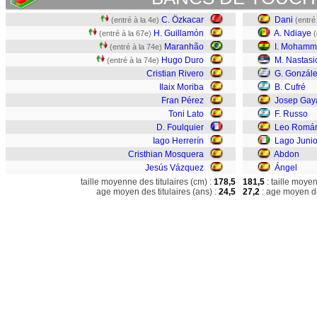
C. Özkacar
Dani
(entré à la 4e)
(entré
H. Guillamón
A. Ndiaye
(entré à la 67e)
(
Maranhão
I. Moham
(entré à la 74e)
Hugo Duro
M. Nastasi
(entré à la 74e)
Cristian Rivero
G. Gonzál
Ilaix Moriba
B. Cufré
Fran Pérez
Josep Gay
Toni Lato
F. Russo
D. Foulquier
Leo Romá
Iago Herrerín
Lago Junio
Cristhian Mosquera
Abdon
Jesús Vázquez
Ángel
taille moyenne des titulaires (cm) :
178,5
181,5
: taille moye
age moyen des titulaires (ans) :
24,5
27,2
: age moyen de