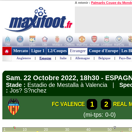
A retenir :
Palmarès Coupe du Mond
OM
PSG
Lyon
Lille
Monaco
Chelsea
Man Utd
Arsenal
Liverpool
ManCity
Ba
+ de clubs
Mercato
Ligue 1
L2/Coupes
Etranger
Coupe d'Europe
Les B
Angleterre
|
Espagne
|
Italie
|
Allemagne
|
Belgique
|
Pays-Bas
Sam. 22 Octobre 2022, 18h30 - ESPAGN
Stade :
Estadio de Mestalla à Valencia |
Spec
:
Jos? S?nchez
1
2
FC VALENCE
REAL 
(mi-tps: 0-0)
1
10
20
30
40
50
6