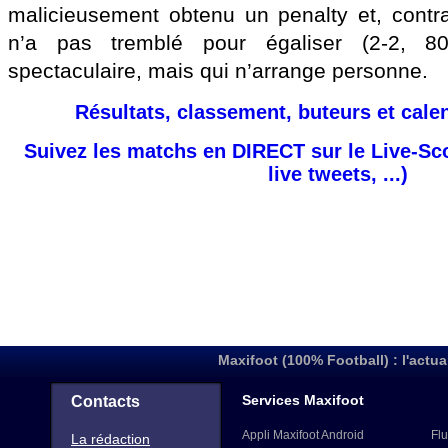
malicieusement obtenu un penalty et, contr
n’a pas tremblé pour égaliser (2-2, 
spectaculaire, mais qui n’arrange personne.
Résultats, classement, buteurs et cale
Suivez les matchs en DIRECT sur le Live-Sc
live tweets, ...)
Maxifoot (100% Football) : l'actua
Services Maxifoot
Contacts
Appli Maxifoot Android
Flu
La rédaction