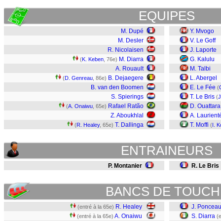
EQUIPES
M. Dupé
Y. Mvogo
M. Desler
V. Le Goff
R. Nicolaisen
J. Laporte
M. Diarra
G. Kalulu
(
K. Keben
, 76e)
A. Rouault
M. Talbi
B. Dejaegere
L. Abergel
(
D. Genreau
, 86e)
B. van den Boomen
E. Le Fée
(
S. Spierings
T. Le Bris
(
J
Rafael Ratão
D. Ouattara
(
A. Onaiwu
, 65e)
Z. Aboukhlal
A. Laurient
T. Dallinga
T. Moffi
(
R. Healey
, 65e)
(
I. 
ENTRAINEURS
P. Montanier
R. Le Bris
BANCS DE TOUCH
R. Healey
J. Poncea
(entré à la 65e)
A. Onaiwu
S. Diarra
(entré à la 65e)
(