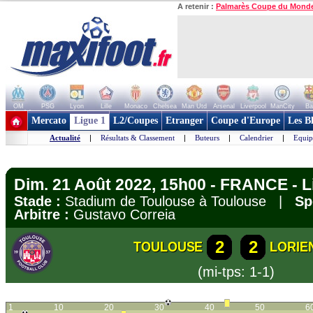
A retenir :
Palmarès Coupe du Mond
OM
PSG
Lyon
Lille
Monaco
Chelsea
Man Utd
Arsenal
Liverpool
ManCity
Ba
+ de clubs
Mercato
Ligue 1
L2/Coupes
Etranger
Coupe d'Europe
Les B
Actualité
|
Résultats & Classement
|
Buteurs
|
Calendrier
|
Equip
Dim. 21 Août 2022, 15h00 - FRANCE - L
Stade :
Stadium de Toulouse à Toulouse |
Sp
Arbitre :
Gustavo Correia
2
2
TOULOUSE
LORIE
(mi-tps: 1-1)
1
10
20
30
40
50
6