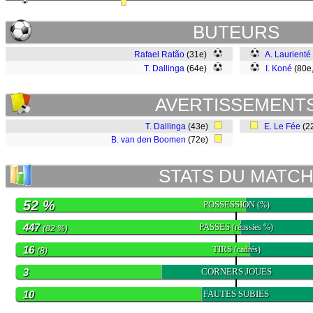
BUTEURS
Rafael Ratão
(31e)
A. Laurienté
T. Dallinga
(64e)
I. Koné
(80e
AVERTISSEMENT
T. Dallinga
(43e)
E. Le Fée
(2
B. van den Boomen
(72e)
STATS DU MATC
52 %
POSSESSION
(%)
447
PASSES
(réussies %)
(82 %)
16
TIRS
(cadrés)
(8)
3
CORNERS JOUES
10
FAUTES SUBIES