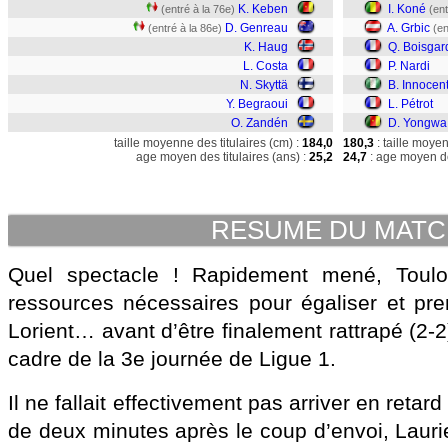
K. Keben
I. Koné
(entré à la 76e)
(ent
D. Genreau
A. Grbic
(entré à la 86e)
(en
K. Haug
Q. Boisgar
L. Costa
P. Nardi
N. Skyttä
B. Innocen
Y. Begraoui
L. Pétrot
O. Zandén
D. Yongwa
taille moyenne des titulaires (cm) :
184,0
180,3
: taille moye
age moyen des titulaires (ans) :
25,2
24,7
: age moyen de
RESUME DU MAT
Quel spectacle ! Rapidement mené, Toulo
ressources nécessaires pour égaliser et pre
Lorient… avant d’être finalement rattrapé (2-
cadre de la 3e journée de Ligue 1.
Il ne fallait effectivement pas arriver en reta
de deux minutes après le coup d’envoi, Laurie