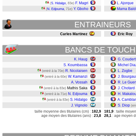
F. Magri
L. Ajorque
(
S. Hidalgo
, 83e)
Y. Gboho
Mama Bald
(
N. Edjouma
, 71e)
ENTRAINEURS
Carles Martinez
Eric Roy
BANCS DE TOUCH
K. Haug
G. Coudert
S. Koumbassa
Michel Dia
R. Nicolaisen
L. Zogbe
(entré à la 70e)
W. Kamanzi
J. Bourgaul
(entré à la 60e)
A. Vossah
R. Le Gue
Mathis Saka
J. Chotard
(entré à la 83e)
N. Edjouma
H. Makalo
(entré à la 71e)
S. Hidalgo
A. Cambla
(entré à la 83e)
J. Vignolo
S. Diop
(en
taille moyenne des titulaires (cm) :
182,9
181,9
: taille moye
age moyen des titulaires (ans) :
23,8
28,1
: age moyen de