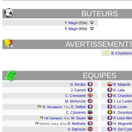
BUTEURS
F. Magri
(52e)
F. Magri
(65e)
AVERTISSEMENT
B. Chardonn
EQUIPES
G. Restes
R. Majecki
J. Canvot
K. Lala
C. Cresswell
B. Chardon
M. McKenzie
J. Le Cardi
D. Sidibé
B. Locko
(
R. Nicolaisen
, 70e)
C. Cásseres
K. Doumbi
M. Sauer
P. Lees Me
(
W. Kamanzi
, 60e)
D. Methalie
H. Magnetti
(Mathis Saka, 83e)
A. Dønnum
R. Del Casti