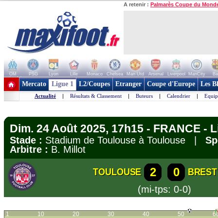
A retenir :
Palmarès Coupe du Mond
OM
PSG
Lyon
Lille
Monaco
Chelsea
Man Utd
Arsenal
Liverpool
ManCity
Ba
+ de clubs
Mercato
Ligue 1
L2/Coupes
Etranger
Coupe d'Europe
Les B
Actualité
|
Résultats & Classement
|
Buteurs
|
Calendrier
|
Equip
Dim. 24 Août 2025, 17h15 - FRANCE - L
Stade :
Stadium de Toulouse à Toulouse |
Sp
Arbitre :
B. Millot
2
0
TOULOUSE
BREST
(mi-tps: 0-0)
1
10
20
30
40
50
6