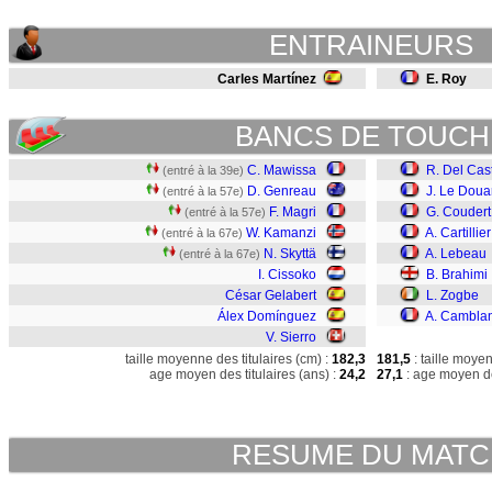
ENTRAINEURS
Carles Martínez
E. Roy
BANCS DE TOUCH
C. Mawissa
R. Del Cast
(entré à la 39e)
D. Genreau
J. Le Doua
(entré à la 57e)
F. Magri
G. Coudert
(entré à la 57e)
W. Kamanzi
A. Cartillier
(entré à la 67e)
N. Skyttä
A. Lebeau
(entré à la 67e)
I. Cissoko
B. Brahimi
César Gelabert
L. Zogbe
Álex Domínguez
A. Cambla
V. Sierro
taille moyenne des titulaires (cm) :
182,3
181,5
: taille moye
age moyen des titulaires (ans) :
24,2
27,1
: age moyen de
RESUME DU MAT