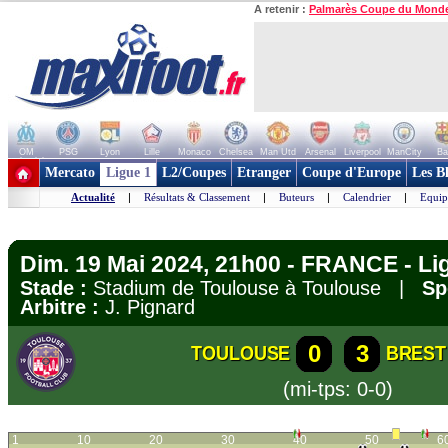
A retenir :
Palmarès Coupe du Mond
OM
PSG
Lyon
Lille
Monaco
Chelsea
Man Utd
Arsenal
Liverpool
ManCity
Ba
+ de clubs
Mercato
Ligue 1
L2/Coupes
Etranger
Coupe d'Europe
Les B
Actualité
|
Résultats & Classement
|
Buteurs
|
Calendrier
|
Equip
Dim. 19 Mai 2024, 21h00 - FRANCE - Li
Stade :
Stadium de Toulouse à Toulouse |
Sp
Arbitre :
J. Pignard
0
3
TOULOUSE
BREST
(mi-tps: 0-0)
1
10
20
30
40
50
6