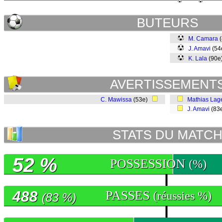
BUTEURS
M. Camara
(
J. Amavi
(54
K. Lala
(90
AVERTISSEMENT
C. Mawissa
(53e)
Mathias Lag
J. Amavi
(83
STATS DU MATC
52 %
POSSESSION
(%)
488
PASSES
(réussies %)
(83 %)