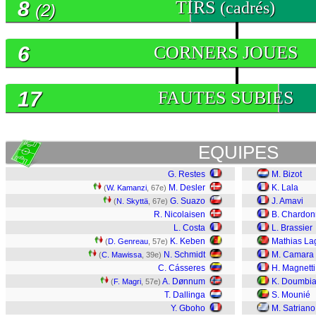
8
TIRS
(cadrés)
(2)
6
CORNERS JOUES
17
FAUTES SUBIES
EQUIPES
G. Restes
M. Bizot
M. Desler
K. Lala
(
W. Kamanzi
, 67e)
G. Suazo
J. Amavi
(
N. Skyttä
, 67e)
R. Nicolaisen
B. Chardon
L. Costa
L. Brassier
K. Keben
Mathias La
(
D. Genreau
, 57e)
N. Schmidt
M. Camara
(
C. Mawissa
, 39e)
C. Cásseres
H. Magnetti
A. Dønnum
K. Doumbi
(
F. Magri
, 57e)
T. Dallinga
S. Mounié
Y. Gboho
M. Satriano