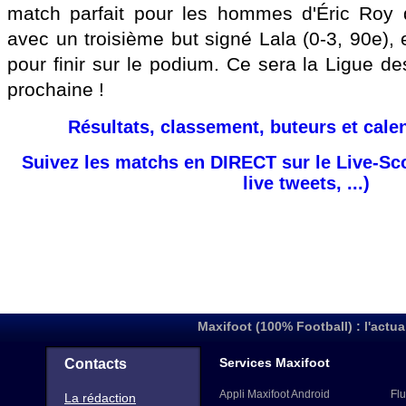
match parfait pour les hommes d'Éric Roy qu
avec un troisième but signé Lala (0-3, 90e), e
pour finir sur le podium. Ce sera la Ligue d
prochaine !
Résultats, classement, buteurs et cale
Suivez les matchs en DIRECT sur le Live-Sc
live tweets, ...)
Maxifoot (100% Football) : l'actua
Services Maxifoot
Contacts
Appli Maxifoot Android
Flu
La rédaction