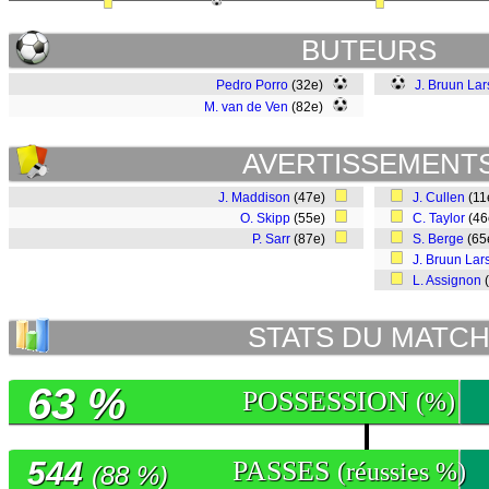
BUTEURS
Pedro Porro
(32e)
J. Bruun La
M. van de Ven
(82e)
AVERTISSEMENT
J. Maddison
(47e)
J. Cullen
(1
O. Skipp
(55e)
C. Taylor
(4
P. Sarr
(87e)
S. Berge
(65
J. Bruun Lar
L. Assignon
STATS DU MATC
63 %
POSSESSION
(%)
544
PASSES
(réussies %)
(88 %)