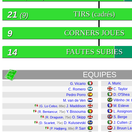
21
TIRS
(cadrés)
(9)
9
CORNERS JOUES
14
FAUTES SUBIES
EQUIPES
A. Muric
G. Vicario
C. Taylor
C. Romero
D. O'Shea
Pedro Porro
Vitinho
M. van de Ven
(
M. 
M. Esteve
J. Maddison
(
G. Lo Celso
, 88e)
L. Assignon
Y. Bissouma
(
R. Bentancur
, 75e)
S. Berge
O. Skipp
(
R. Dragusin
, 75e)
J. Cullen
D. Kulusevski
(
Z
(
D. Scarlett
, 75e)
J. Bruun L
P. Sarr
(
P. Højbjerg
, 88e)