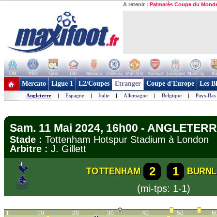
A retenir :
Palmarès Coupe du Mond
OM
PSG
Lyon
Lille
Monaco
Chelsea
Man Utd
Arsenal
Liverpool
ManCity
Ba
+ de clubs
Mercato
Ligue 1
L2/Coupes
Etranger
Coupe d'Europe
Les B
Angleterre
|
Espagne
|
Italie
|
Allemagne
|
Belgique
|
Pays-Bas
Sam. 11 Mai 2024, 16h00 - ANGLETERR
Stade :
Tottenham Hotspur Stadium à Londo
Arbitre :
J. Gillett
2
1
TOTTENHAM
BURNL
(mi-tps: 1-1)
1
10
20
30
40
50
6