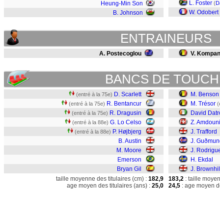
L. Foster
Heung-Min Son
(
D
W. Odobert
B. Johnson
ENTRAINEURS
A. Postecoglou
V. Kompa
BANCS DE TOUCH
D. Scarlett
M. Benson
(entré à la 75e)
R. Bentancur
M. Trésor
(entré à la 75e)
(
R. Dragusin
David Datr
(entré à la 75e)
G. Lo Celso
Z. Amdoun
(entré à la 88e)
P. Højbjerg
J. Trafford
(entré à la 88e)
B. Austin
J. Guðmun
M. Moore
J. Rodrigu
Emerson
H. Ekdal
Bryan Gil
J. Brownhil
taille moyenne des titulaires (cm) :
182,9
183,2
: taille moye
age moyen des titulaires (ans) :
25,0
24,5
: age moyen de