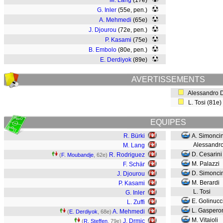
M. Lang
(17e)
G. Inler
(55e, pen.)
A. Mehmedi
(65e)
J. Djourou
(72e, pen.)
P. Kasami
(75e)
B. Embolo
(80e, pen.)
E. Derdiyok
(89e)
AVERTISSEMENTS
Alessandro De
L. Tosi (81e
EQUIPES
R. Bürki
A. Simoncin
Alessandro 
M. Lang
D. Cesarin
R. Rodriguez
(
F. Moubandje
, 62e)
M. Palazzi
F. Schär
D. Simoncin
J. Djourou
M. Berardi
P. Kasami
L. Tosi
G. Inler
E. Golinucc
L. Zuffi
L. Gaspero
A. Mehmedi
(
E. Derdiyok
, 68e)
M. Vitaioli
J. Drmic
(
R. Steffen
, 79e)