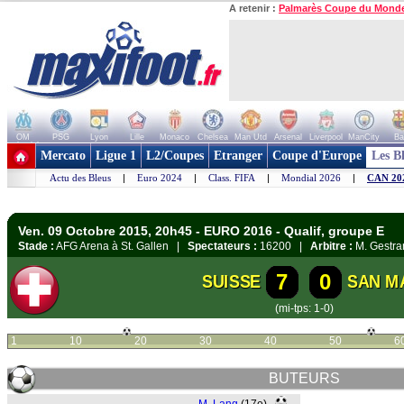
A retenir :
Palmarès Coupe du Mond
OM
PSG
Lyon
Lille
Monaco
Chelsea
Man Utd
Arsenal
Liverpool
ManCity
Ba
+ de clubs
Mercato
Ligue 1
L2/Coupes
Etranger
Coupe d'Europe
Les B
Actu des Bleus
|
Euro 2024
|
Class. FIFA
|
Mondial 2026
|
CAN 20
Ven. 09 Octobre 2015, 20h45 - EURO 2016 - Qualif, groupe E
Stade :
AFG Arena à St. Gallen |
Spectateurs :
16200 |
Arbitre :
M. Gestra
7
0
SUISSE
SAN M
(mi-tps: 1-0)
1
10
20
30
40
50
6
BUTEURS