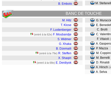
M. Stefanell
B. Embolo
BANC DE TOUCHE
M. Hitz
G. Muracci
T. Klose
E. Benedett
C. Brolli
F. Lustenberger
C. Valentin
F. Moubandje
(entré à la 62e)
F. Vitaioli
S. Widmer
(
A. Gaspero
G. Xhaka
P. Mazza
B. Dzemaili
M. Coppin
R. Steffen
(entré à la 79e)
M. Berretti
X. Shaqiri
D. Rinaldi
E. Derdiyok
(entré à la 68e)
A. Hirsch
(
A. Selva