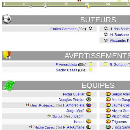
1
10
20
30
40
50
6
BUTEURS
Carlos Carmona
(89e)
J. dos Santo
N. Sansone
Alexandre P
AVERTISSEMENT
F. Amorebieta
(55e)
R. Soriano
(
Nacho Cases
(60e)
EQUIPES
Pichu Cuéllar
Sergio Ase
Douglas Pereira
Mario Gasp
F. Amorebieta
Jaume Cos
(
Juan Rodríguez
, 63e)
Jorge Meré
Álvaro Gon
J. Babin
Víctor Ruíz
(
Burgui
, 36e)
Ismael
Trigueros
R. Aït-Atmane
J. dos Sant
(
Nacho Cases
, 35e)