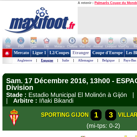
A retenir :
Palmarès Coupe du Mond
OM
PSG
Lyon
Lille
Monaco
Chelsea
Man Utd
Arsenal
Liverpool
ManCity
Ba
+ de clubs
Mercato
Ligue 1
L2/Coupes
Etranger
Coupe d'Europe
Les B
Angleterre
|
Espagne
|
Italie
|
Allemagne
|
Belgique
|
Pays-Bas
Sam. 17 Décembre 2016, 13h00 - ESPA
Division
Stade :
Estadio Municipal El Molinón à Gijón 
|
Arbitre :
Iñaki Bikandi
1
3
SPORTING GIJON
VILLA
(mi-tps: 0-2)