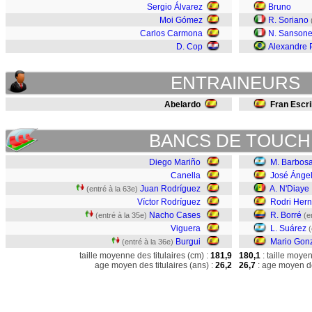
Sergio Álvarez
Bruno
Moi Gómez
R. Soriano
Carlos Carmona
N. Sanson
D. Cop
Alexandre 
ENTRAINEURS
Abelardo
Fran Escr
BANCS DE TOUCH
Diego Mariño
M. Barbos
Canella
José Ánge
Juan Rodríguez
A. N'Diaye
(entré à la 63e)
Víctor Rodríguez
Rodri Her
Nacho Cases
R. Borré
(entré à la 35e)
(e
Viguera
L. Suárez
(
Burgui
Mario Gon
(entré à la 36e)
taille moyenne des titulaires (cm) :
181,9
180,1
: taille moye
age moyen des titulaires (ans) :
26,2
26,7
: age moyen de