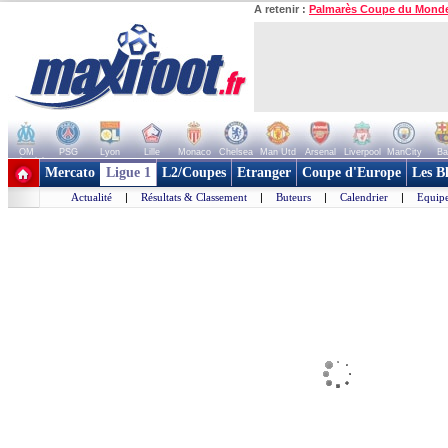
A retenir :
Palmarès Coupe du Mond
OM
PSG
Lyon
Lille
Monaco
Chelsea
Man Utd
Arsenal
Liverpool
ManCity
Ba
+ de clubs
Mercato
Ligue 1
L2/Coupes
Etranger
Coupe d'Europe
Les B
Actualité
|
Résultats & Classement
|
Buteurs
|
Calendrier
|
Equipe