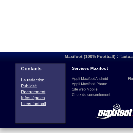
Maxifoot (100% Football) : l'actua
Services Maxifoot
Contacts
Appli Maxifoot Android
Flu
La rédaction
Appli Maxifoot iPhone
Publicité
Site web Mobile
Recrutement
Choix de consentement
Infos légales
Liens football