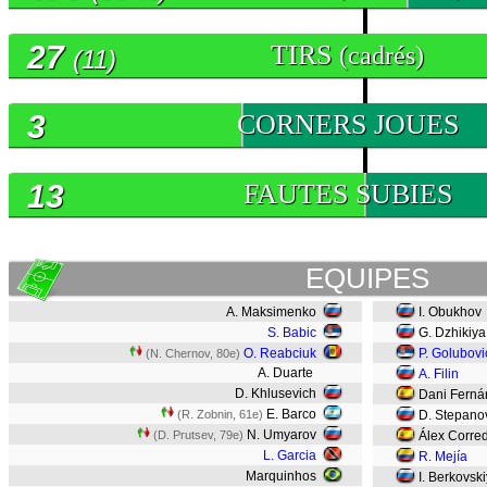
27
TIRS
(cadrés)
(11)
3
CORNERS JOUES
13
FAUTES SUBIES
EQUIPES
A. Maksimenko
I. Obukhov
S. Babic
G. Dzhikiya
O. Reabciuk
P. Golubovi
(N. Chernov, 80e)
A. Duarte
A. Filin
D. Khlusevich
Dani Fern
E. Barco
(R. Zobnin, 61e)
D. Stepan
N. Umyarov
(D. Prutsev, 79e)
Álex Corre
L. Garcia
R. Mejía
Marquinhos
I. Berkovsk