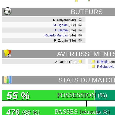
BUTEURS
N. Umyarov (4e)
M. Ugalde
(36e)
L. Garcia
(82e)
Ricardo Mangas
(84e)
R. Zobnin (88e)
AVERTISSEMENT
A. Duarte (71e)
R. Mejía
(39
P. Golubovic
STATS DU MATC
55 %
POSSESSION
(%)
476
PASSES
(réussies %)
(88 %)