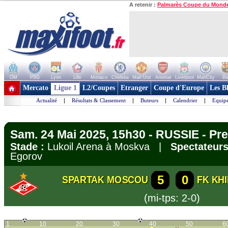
A retenir :
Palmarès Coupe du Mond
OM
PSG
Lyon
Lille
Monaco
Chelsea
Man Utd
Arsenal
Liverpool
ManCity
Ba
+ de clubs
Mercato
Ligue 1
L2/Coupes
Etranger
Coupe d'Europe
Les B
Actualité
|
Résultats & Classement
|
Buteurs
|
Calendrier
|
Equipe
Sam. 24 Mai 2025, 15h30 - RUSSIE - Pre
Stade :
Lukoil Arena à Moskva |
Spectateurs
Egorov
5
0
SPARTAK MOSCOU
FK KH
(mi-tps: 2-0)
1
10
20
30
40
50
6