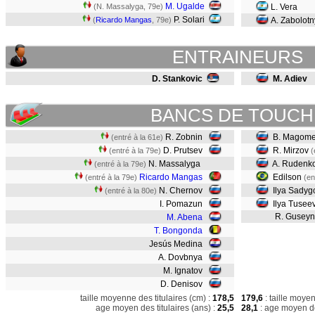
M. Ugalde
(N. Massalyga, 79e)
L. Vera
P. Solari
(
Ricardo Mangas
, 79e)
A. Zabolot
ENTRAINEURS
D. Stankovic
M. Adiev
BANCS DE TOUCH
R. Zobnin
B. Magom
(entré à la 61e)
D. Prutsev
R. Mirzov
(entré à la 79e)
(
N. Massalyga
A. Rudenk
(entré à la 79e)
Ricardo Mangas
Edilson
(entré à la 79e)
(en
N. Chernov
Ilya Sadyg
(entré à la 80e)
I. Pomazun
Ilya Tusee
R. Guseyn
M. Abena
T. Bongonda
Jesús Medina
A. Dovbnya
M. Ignatov
D. Denisov
taille moyenne des titulaires (cm) :
178,5
179,6
: taille moye
age moyen des titulaires (ans) :
25,5
28,1
: age moyen de