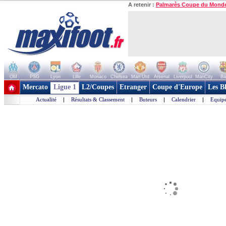
A retenir :
Palmarès Coupe du Mond
OM
PSG
Lyon
Lille
Monaco
Chelsea
Man Utd
Arsenal
Liverpool
ManCity
Ba
+ de clubs
Mercato
Ligue 1
L2/Coupes
Etranger
Coupe d'Europe
Les B
Actualité
|
Résultats & Classement
|
Buteurs
|
Calendrier
|
Equipe