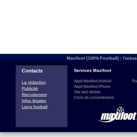
Maxifoot (100% Football) : l'actua
Services Maxifoot
Contacts
Appli Maxifoot Android
Flu
La rédaction
Appli Maxifoot iPhone
Publicité
Site web Mobile
Recrutement
Choix de consentement
Infos légales
Liens football