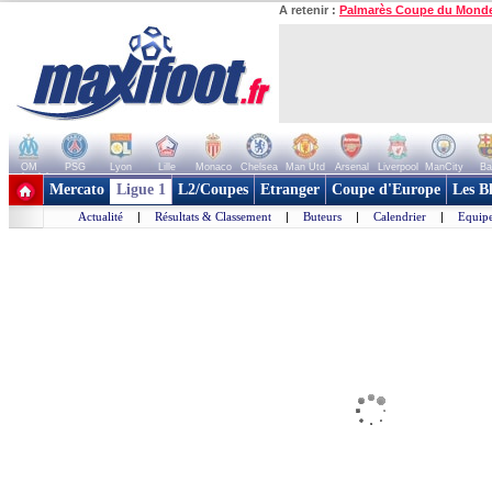
A retenir :
Palmarès Coupe du Mond
OM
PSG
Lyon
Lille
Monaco
Chelsea
Man Utd
Arsenal
Liverpool
ManCity
Ba
+ de clubs
Mercato
Ligue 1
L2/Coupes
Etranger
Coupe d'Europe
Les B
Actualité
|
Résultats & Classement
|
Buteurs
|
Calendrier
|
Equipe