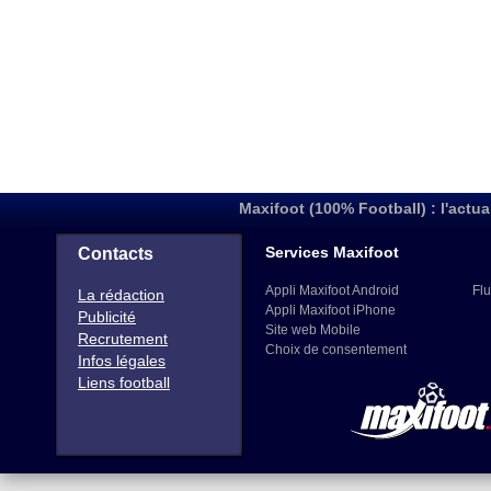
Maxifoot (100% Football) : l'actua
Services Maxifoot
Contacts
Appli Maxifoot Android
Flu
La rédaction
Appli Maxifoot iPhone
Publicité
Site web Mobile
Recrutement
Choix de consentement
Infos légales
Liens football