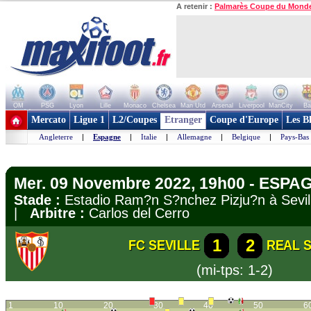
A retenir :
Palmarès Coupe du Mond
OM
PSG
Lyon
Lille
Monaco
Chelsea
Man Utd
Arsenal
Liverpool
ManCity
Ba
+ de clubs
Mercato
Ligue 1
L2/Coupes
Etranger
Coupe d'Europe
Les B
Angleterre
|
Espagne
|
Italie
|
Allemagne
|
Belgique
|
Pays-Bas
Mer. 09 Novembre 2022, 19h00 - ESPAG
Stade :
Estadio Ram?n S?nchez Pizju?n à Sev
|
Arbitre :
Carlos del Cerro
1
2
FC SEVILLE
REAL 
(mi-tps: 1-2)
1
10
20
30
40
50
6