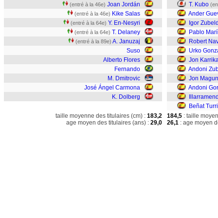
Joan Jordán
T. Kubo
(entré à la 46e)
(en
Kike Salas
Ander Gue
(entré à la 46e)
Y. En-Nesyri
Igor Zubel
(entré à la 64e)
T. Delaney
Pablo Marí
(entré à la 64e)
A. Januzaj
Robert Nav
(entré à la 89e)
Suso
Urko Gonz
Alberto Flores
Jon Karrik
Fernando
Andoni Zub
M. Dmitrovic
Jon Maguna
José Ángel Carmona
Andoni Go
K. Dolberg
Illarramend
Beñat Turr
taille moyenne des titulaires (cm) :
183,2
184,5
: taille moye
age moyen des titulaires (ans) :
29,0
26,1
: age moyen de