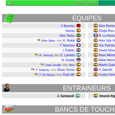
12
FAUTES SUBIES
EQUIPES
Y. Bounou
Álex Remir
Navas
Diego Rico
Alex Telles
R. Le Nor
K. Rekik
Alex Ujía
(
Kike Salas
, 46e)
(
R
T. Nianzou
Jon Pache
I. Rakitic
David Silva
E. Lamela
Brais Ménd
(
A. Januzaj
, 89e)
N. Gudelj
Mikel Meri
Isco
Martín Zub
(
Joan Jordán
, 46e)
Óliver Torres
A. Sørloth
(
T. Delaney
, 64e)
Rafa Mir
Carlos Fer
(
Y. En-Nesyri
, 64e)
ENTRAINEURS
J. Sampaoli
Imanol Alg
BANCS DE TOUCH