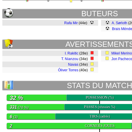
BUTEURS
Rafa Mir
(44e)
A. Sørloth
(2
Brais Ménd
AVERTISSEMENT
I. Rakitic
(28e)
Mikel Merino
T. Nianzou
(34e)
Jon Pachec
Navas
(34e)
Óliver Torres
(40e)
STATS DU MATC
32 %
POSSESSION
(%)
331
PASSES
(réussies %)
(76 %)
6
TIRS
(cadrés)
(3)
2
CORNERS JOUES