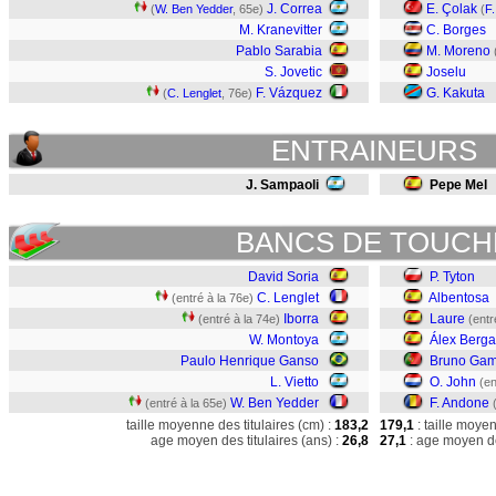
J. Correa
E. Çolak
(
W. Ben Yedder
, 65e)
(
F
M. Kranevitter
C. Borges
Pablo Sarabia
M. Moreno
S. Jovetic
Joselu
F. Vázquez
G. Kakuta
(
C. Lenglet
, 76e)
ENTRAINEURS
J. Sampaoli
Pepe Mel
BANCS DE TOUCH
David Soria
P. Tyton
C. Lenglet
Albentosa
(entré à la 76e)
Iborra
Laure
(entré à la 74e)
(entr
W. Montoya
Álex Berga
Paulo Henrique Ganso
Bruno Ga
L. Vietto
O. John
(en
W. Ben Yedder
F. Andone
(entré à la 65e)
taille moyenne des titulaires (cm) :
183,2
179,1
: taille moye
age moyen des titulaires (ans) :
26,8
27,1
: age moyen de