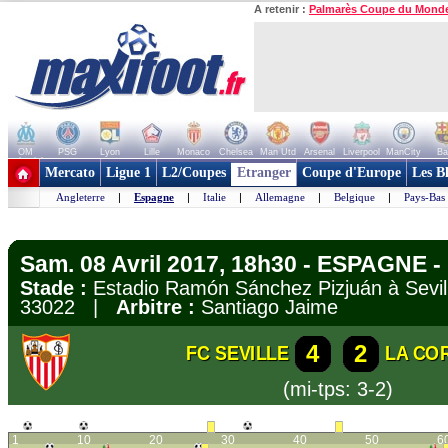
A retenir :
Palmarès Coupe du Mond
OM
PSG
Lyon
Lille
Monaco
Chelsea
Man Utd
Arsenal
Liverpool
ManCity
Ba
+ de clubs
Mercato
Ligue 1
L2/Coupes
Etranger
Coupe d'Europe
Les B
Angleterre
|
Espagne
|
Italie
|
Allemagne
|
Belgique
|
Pays-Bas
Sam. 08 Avril 2017, 18h30 - ESPAGNE - 
Stade :
Estadio Ramón Sánchez Pizjuán à Sev
33022 |
Arbitre :
Santiago Jaime
4
2
FC SEVILLE
LA CO
(mi-tps: 3-2)
1
10
20
30
40
50
6