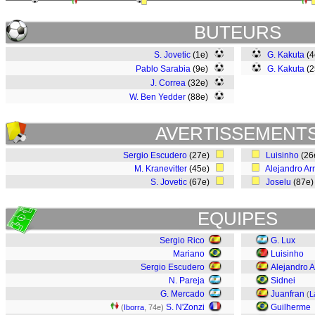
BUTEURS
S. Jovetic
(1e)
G. Kakuta
(
Pablo Sarabia
(9e)
G. Kakuta
(
J. Correa
(32e)
W. Ben Yedder
(88e)
AVERTISSEMENT
Sergio Escudero
(27e)
Luisinho
(26
M. Kranevitter
(45e)
Alejandro Ar
S. Jovetic
(67e)
Joselu
(87e
EQUIPES
Sergio Rico
G. Lux
Mariano
Luisinho
Sergio Escudero
Alejandro A
N. Pareja
Sidnei
G. Mercado
Juanfran
(
L
S. N'Zonzi
Guilherme
(
Iborra
, 74e)