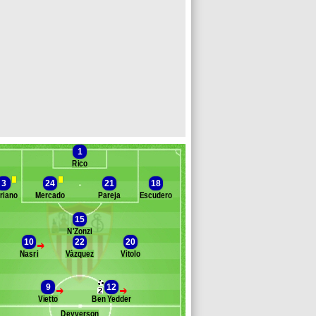
1
Rico
3
24
21
18
riano
Mercado
Pareja
Escudero
15
N'Zonzi
Banc des remplaçants
FC Seville
10
22
20
>
Nasri
Vázquez
Vitolo
urripi
olodziejczak
. Kranevitter
9
12
>
>
2
Iborra De La Fuente
Vietto
Ben Yedder
rrea
Deyverson