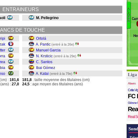
P
ENTRAINEURS
A
L
Or
A
V
oli
M. Pellegrino
Cam
E
Pa
S
M
ANCS DE TOUCHE
Kr
He
S
ripi
Ortolá
G
czak
A. Pantic
(entré à la 26e)
Ka
tter
Manuel Garcia
orra
N. Krsticic
(entré à la 29e)
rrea
C. Santos
bia
Ibai Gómez
nso
A. Katai
(entré à la 79e)
Liga
(cm) :
181,6
181,8
: taille moyenne des titulaires (cm)
Alaves
(ans) :
27,0
24,5
: age moyen des titulaires (ans)
Celta Vi
FC 
Gérone 
Rea
Real S
Sond
Zidan