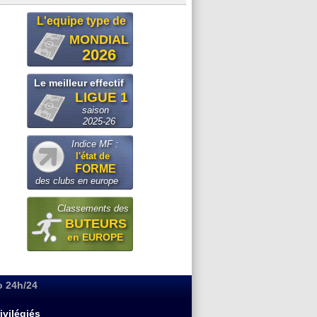
L'equipe type de
MONDIAL
2026
Le meilleur effectif
LIGUE 1
saison
2025-26
Indice MF :
l'état de
FORME
des clubs en europe
Classements des
BUTEURS
en EUROPE
o 24h/24
ivilégiés