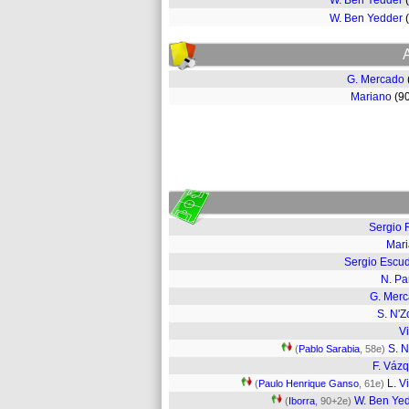
W. Ben Yedder
W. Ben Yedder
G. Mercado
Mariano
(9
Sergio 
Mar
Sergio Escu
N. Pa
G. Mer
S. N'Z
Vi
S. N
(
Pablo Sarabia
, 58e)
F. Váz
L. V
(
Paulo Henrique Ganso
, 61e)
W. Ben Ye
(
Iborra
, 90+2e)