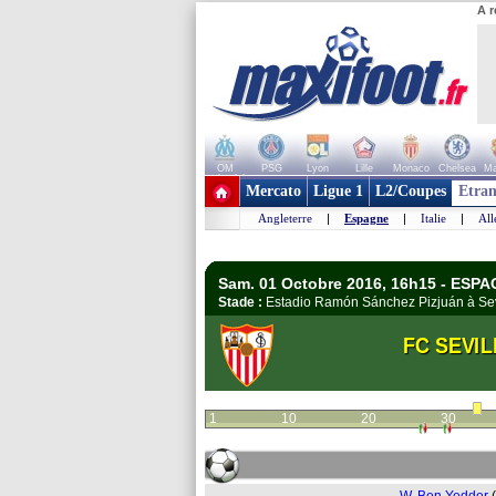
A r
OM
PSG
Lyon
Lille
Monaco
Chelsea
Ma
+ de clubs
Mercato
Ligue 1
L2/Coupes
Etran
Angleterre
|
Espagne
|
Italie
|
Al
Sam. 01 Octobre 2016, 16h15 - ESPAG
Stade :
Estadio Ramón Sánchez Pizjuán à Se
FC SEVIL
1
10
20
30