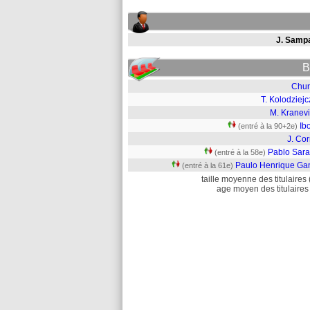
J. Sampa
B
Chur
T. Kolodziej
M. Kranevi
Ib
(entré à la 90+2e)
J. Co
Pablo Sara
(entré à la 58e)
Paulo Henrique Ga
(entré à la 61e)
taille moyenne des titulaires 
age moyen des titulaires 