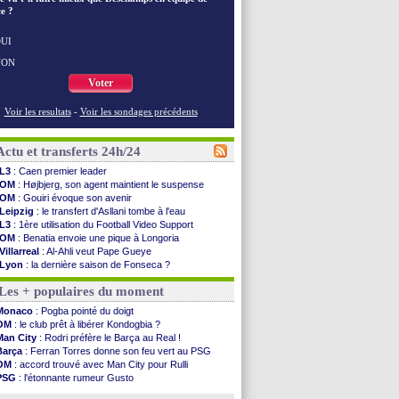
e ?
UI
NON
Voter
Voir les resultats
-
Voir les sondages précédents
Actu et transferts 24h/24
L3
: Caen premier leader
OM
: Højbjerg, son agent maintient le suspense
OM
: Gouiri évoque son avenir
Leipzig
: le transfert d'Asllani tombe à l'eau
L3
: 1ère utilisation du Football Video Support
OM
: Benatia envoie une pique à Longoria
Villarreal
: Al-Ahli veut Pape Gueye
Lyon
: la dernière saison de Fonseca ?
OM
: un nouveau prétendant pour Højbjerg
Les + populaires du moment
Brest
: un gardien norvégien en approche ?
OM
: McCourt a versé 120 M€ en 2026
Monaco
: Pogba pointé du doigt
PSG
: 4 retours dans le groupe face à Man Utd ...
OM
: le club prêt à libérer Kondogbia ?
Nice
: Kevin Carlos va partir en Italie
Man City
: Rodri préfère le Barça au Real !
L1
: prison avec sursis requis contre un arbitre
Barça
: Ferran Torres donne son feu vert au PSG
Leganés
: c'est signé pour Luca Zidane (off.)
OM
: accord trouvé avec Man City pour Rulli
Atletico
: Ruggeri en route pour Aston Villa
PSG
: l'étonnante rumeur Gusto
Monaco
: Filipe Luis soutient Biereth
OM
: une offre pour Bulka
Lyon
: Mangala prêté à Getafe (officiel)