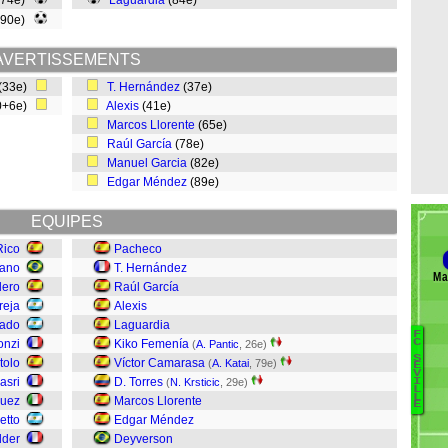
(74e)
Laguardia
(84e)
(90e)
AVERTISSEMENTS
(33e)
T. Hernández
(37e)
0+6e)
Alexis
(41e)
Marcos Llorente
(65e)
Raúl García
(78e)
Manuel Garcia
(82e)
Edgar Méndez
(89e)
EQUIPES
Rico
Pacheco
iano
T. Hernández
Ma
dero
Raúl García
reja
Alexis
cado
Laguardia
F
onzi
Kiko Femenía
C
(
A. Pantic
, 26e)
S
tolo
Víctor Camarasa
(
A. Katai
, 79e)
Ch
E
V
asri
D. Torres
(
N. Krsticic
, 29e)
I
K
L
L
quez
Marcos Llorente
M
E
ietto
Edgar Méndez
dder
Deyverson
Co