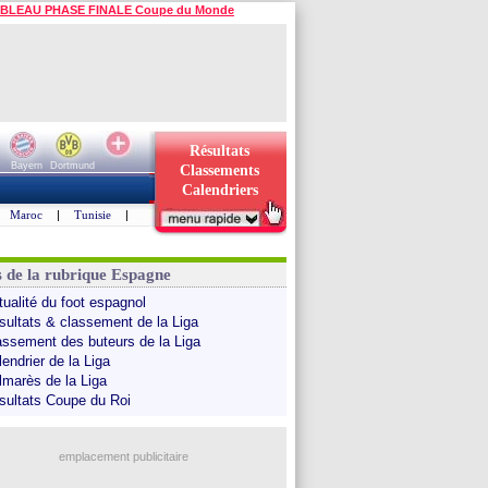
BLEAU PHASE FINALE Coupe du Monde
Résultats
Bayern
Dortmund
Classements
Calendriers
Maroc
|
Tunisie
|
s de la rubrique Espagne
tualité du foot espagnol
sultats & classement de la Liga
assement des buteurs de la Liga
endrier de la Liga
lmarès de la Liga
sultats Coupe du Roi
emplacement publicitaire