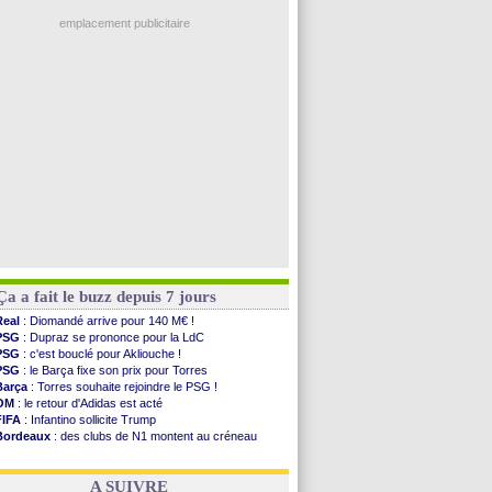
Ouganda
: Owori battu à mort à Kampala
PSG
: Nsoki va signer en Croatie
emplacement publicitaire
Arsenal
: Naples vise Gabriel Jesus
Real
: Mastantuono prêté à la Fiorentina (off.)
Man City
: accord avec le Barça pour Rodri ?
Rennes
: Haise a prolongé (officiel)
Palace
: Tomiyasu a convaincu (officiel)
Voir les brèves précédentes
Ça a fait le buzz depuis 7 jours
Real
: Diomandé arrive pour 140 M€ !
PSG
: Dupraz se prononce pour la LdC
PSG
: c'est bouclé pour Akliouche !
PSG
: le Barça fixe son prix pour Torres
Barça
: Torres souhaite rejoindre le PSG !
OM
: le retour d'Adidas est acté
FIFA
: Infantino sollicite Trump
Bordeaux
: des clubs de N1 montent au créneau
Argentine
: quand Medina recadre... sa mère
Real
: le démenti de Leipzig pour Diomandé
A SUIVRE