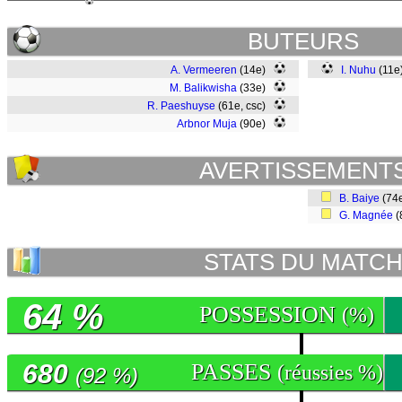
BUTEURS
A. Vermeeren
(14e)
I. Nuhu
(11
M. Balikwisha
(33e)
R. Paeshuyse
(61e, csc)
Arbnor Muja
(90e)
AVERTISSEMENT
B. Baiye
(74
G. Magnée
(
STATS DU MATC
64 %
POSSESSION
(%)
680
PASSES
(réussies %)
(92 %)