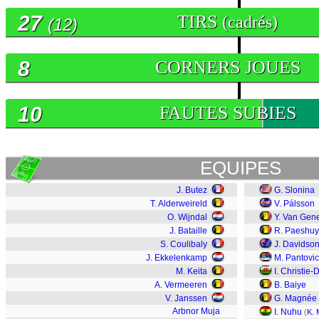
27
TIRS
(cadrés)
(12)
8
CORNERS JOUES
10
FAUTES SUBIES
EQUIPES
J. Butez
G. Slonina
T. Alderweireld
V. Pálsson
O. Wijndal
Y. Van Gen
J. Bataille
R. Paeshu
S. Coulibaly
J. Davidso
J. Ekkelenkamp
M. Pantovic
M. Keita
I. Christie-
A. Vermeeren
B. Baiye
V. Janssen
G. Magnée
Arbnor Muja
I. Nuhu
(
K. 