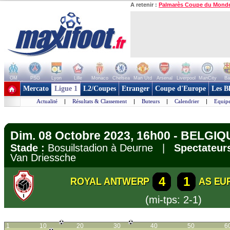
A retenir :
Palmarès Coupe du Mond
OM
PSG
Lyon
Lille
Monaco
Chelsea
Man Utd
Arsenal
Liverpool
ManCity
Ba
+ de clubs
Mercato
Ligue 1
L2/Coupes
Etranger
Coupe d'Europe
Les B
Actualité
|
Résultats & Classement
|
Buteurs
|
Calendrier
|
Equipe
Dim. 08 Octobre 2023, 16h00 - BELGIQU
Stade :
Bosuilstadion à Deurne |
Spectateurs
Van Driessche
4
1
ROYAL ANTWERP
AS EU
(mi-tps: 2-1)
1
10
20
30
40
50
6