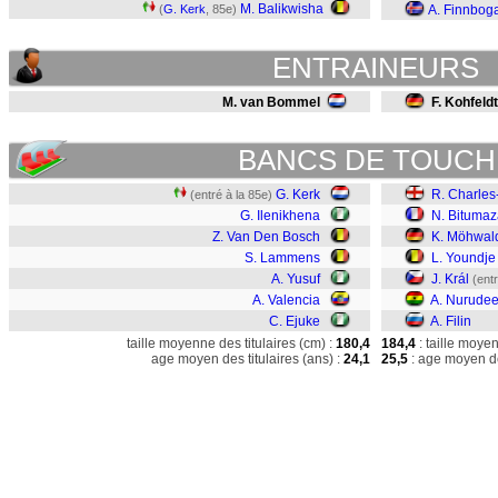
M. Balikwisha
(
G. Kerk
, 85e)
A. Finnbog
ENTRAINEURS
M. van Bommel
F. Kohfeldt
BANCS DE TOUCH
G. Kerk
R. Charle
(entré à la 85e)
G. Ilenikhena
N. Bitumaz
Z. Van Den Bosch
K. Möhwal
S. Lammens
L. Youndje
A. Yusuf
J. Král
(ent
A. Valencia
A. Nurude
C. Ejuke
A. Filin
taille moyenne des titulaires (cm) :
180,4
184,4
: taille moye
age moyen des titulaires (ans) :
24,1
25,5
: age moyen de