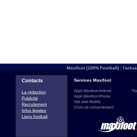
Maxifoot (100% Football) : l'actua
Services Maxifoot
Contacts
Appli Maxifoot Android
Flu
La rédaction
Appli Maxifoot iPhone
Publicité
Site web Mobile
Recrutement
Choix de consentement
Infos légales
Liens football