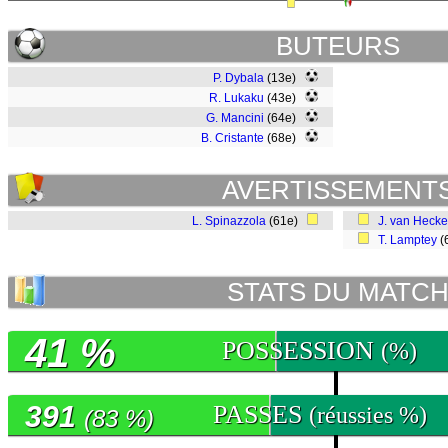
BUTEURS
P. Dybala
(13e)
R. Lukaku
(43e)
G. Mancini
(64e)
B. Cristante
(68e)
AVERTISSEMENT
L. Spinazzola
(61e)
J. van Hecke
T. Lamptey
(
STATS DU MATC
41 %
POSSESSION
(%)
391
PASSES
(réussies %)
(83 %)