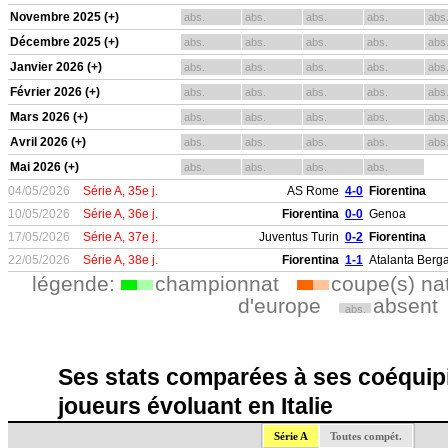
Novembre 2025 (+)
abs.
abs.
abs.
abs.
abs
Décembre 2025 (+)
abs.
abs.
abs.
abs.
abs
Janvier 2026 (+)
abs.
abs.
abs.
abs.
abs
Février 2026 (+)
abs.
abs.
abs.
abs.
abs
Mars 2026 (+)
abs.
abs.
abs.
abs.
abs
Avril 2026 (+)
abs.
abs.
abs.
abs.
abs
Mai 2026 (+)
abs.
abs.
abs.
abs.
04/05/2026
Série A, 35e j.
AS Rome
4-0
Fiorentina
10/05/2026
Série A, 36e j.
Fiorentina
0-0
Genoa
17/05/2026
Série A, 37e j.
Juventus Turin
0-2
Fiorentina
22/05/2026
Série A, 38e j.
Fiorentina
1-1
Atalanta Ber
légende:
championnat
coupe(s) na
d'europe
absent
abs.
Ses stats comparées à ses coéquipi
joueurs évoluant en Italie
Série A
Toutes compét.