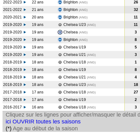
2022-2023
22 ans
Brighton
26
(ANG
)
2021-2022
21 ans
Brighton
32
(ANG
)
2020-2021
20 ans
Brighton
11
(ANG
)
2019-2020
19 ans
Chelsea U23
11
(ANG
)
2019-2020
19 ans
Chelsea
3
(ANG
)
2019-2020
19 ans
Brighton
8
(ANG
)
2019-2020
19 ans
Chelsea U19
5
2019-2020
19 ans
Chelsea U21
3
(ANG
)
2018-2019
18 ans
Chelsea U18
1
(ANG
)
2018-2019
18 ans
Chelsea U19
8
2018-2019
18 ans
Chelsea U21
4
(ANG
)
2018-2019
18 ans
Chelsea U23
18
(ANG
)
2017-2018
17 ans
Chelsea U18
27
(ANG
)
2017-2018
17 ans
Chelsea U19
2
2016-2017
16 ans
Chelsea U18
3
(ANG
)
Cliquez sur les lignes pour afficher/masquer le détai
ici OUVRIR toutes les saisons
(*)
Age au début de la saison