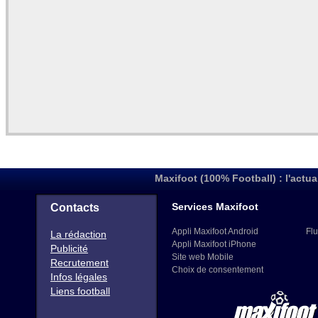
Maxifoot (100% Football) : l'actua
Services Maxifoot
Contacts
Appli Maxifoot Android
Flu
La rédaction
Appli Maxifoot iPhone
Publicité
Site web Mobile
Recrutement
Choix de consentement
Infos légales
Liens football