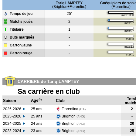
Tariq LAMPTEY
Coéquipiers de son 
(Brighton+Fiorentin.)
(Fiorentina)
Temps de jeu
25'
max:3330
Matchs joués
2
max:37
T
Titulaire
1
max:37
Buts marqués
-
max:8
Carton jaune
-
max:12
Carton rouge
-
max:1
CARRIERE de Tariq LAMPTEY
Sa carrière en club
Total
(*)
Age
Saison
Club
match
2025-2026
25 ans
Fiorentina
2
(ITA)
2025-2026
25 ans
Brighton
-
(ANG)
2024-2025
24 ans
Brighton
20
(ANG
)
2023-2024
23 ans
Brighton
25
(ANG
)