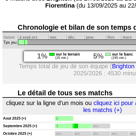
Fiorentina
(du 13/09/2025 au 22
Chronologie et bilan de son temps 
Saison
a
sept.
oct.
nov.
déc.
janv.
févr.
mars
Tps jeu:
1%
sur le terrain
5%
sur le banc
(25 min.)
(245 min.)
Temps total de jeu de son équipe (
Brighton
2025/2026 : 4530 minu
Le détail de tous ses matchs
cliquez sur la ligne d'un mois ou
cliquez ici pour 
les matchs (+)
Aout 2025 (+)
0
Septembre 2025 (+)
3
22
abs.
Octobre 2025 (+)
abs.
abs.
abs.
abs.
abs