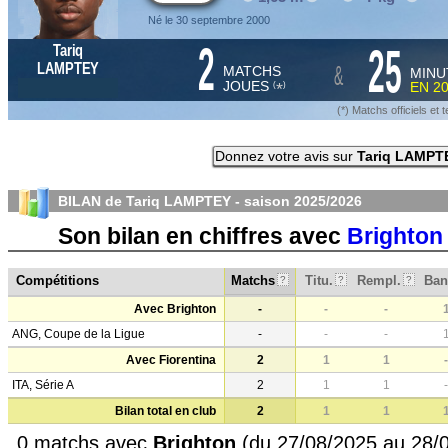
Né le 30 septembre 2000
2
25
Tariq
&
LAMPTEY
MATCHS
MINU
JOUES
EN
2
*
(
)
(*) Matchs officiels e
Donnez votre avis sur
Tariq LAMPT
BILAN de Tariq LAMPTEY - saison
2025/2026
Son bilan en chiffres avec
Brighton
Compétitions
Matchs
Titu.
Rempl.
Ban
?
?
?
Avec Brighton
-
-
-
ANG, Coupe de la Ligue
-
-
-
Avec Fiorentina
2
1
1
-
ITA, Série A
2
1
1
-
Bilan total en club
2
1
1
0 matchs avec
Brighton
(du 27/08/2025 au 28/0