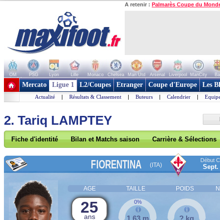
A retenir :
Palmarès Coupe du Mond
OM
PSG
Lyon
Lille
Monaco
Chelsea
Man Utd
Arsenal
Liverpool
ManCity
Ba
+ de clubs
Mercato
Ligue 1
L2/Coupes
Etranger
Coupe d'Europe
Les B
Actualité
|
Résultats & Classement
|
Buteurs
|
Calendrier
|
Equipe
2. Tariq LAMPTEY
Fiche d'identité
Bilan et Matchs saison
Carrière & Sélections
Début Co
FIORENTINA
(ITA)
Sept.
AGE
TAILLE
POIDS
N
25
0%
ans
1,63 m
? kg