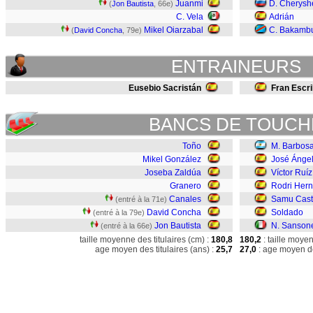
Juanmi
D. Cherysh
(
Jon Bautista
, 66e)
C. Vela
Adrián
Mikel Oiarzabal
C. Bakamb
(
David Concha
, 79e)
ENTRAINEURS
Eusebio Sacristán
Fran Escr
BANCS DE TOUCH
Toño
M. Barbos
Mikel González
José Ánge
Joseba Zaldúa
Víctor Ruíz
Granero
Rodri Her
Canales
Samu Casti
(entré à la 71e)
David Concha
Soldado
(entré à la 79e)
Jon Bautista
N. Sanson
(entré à la 66e)
taille moyenne des titulaires (cm) :
180,8
180,2
: taille moye
age moyen des titulaires (ans) :
25,7
27,0
: age moyen de