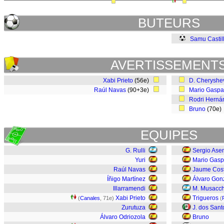
BUTEURS
Samu Castil
AVERTISSEMENT
Xabi Prieto
(56e)
D. Cheryshe
Raúl Navas
(90+3e)
Mario Gaspa
Rodri Herná
Bruno
(70e
EQUIPES
G. Rulli
Sergio Ase
Yuri
Mario Gasp
Raúl Navas
Jaume Cos
Íñigo Martínez
Álvaro Gon
Illarramendi
M. Musacch
Xabi Prieto
Trigueros
(
Canales
, 71e)
(
Zurutuza
J. dos Sant
Álvaro Odriozola
Bruno