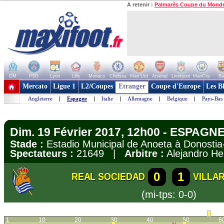
A retenir :
Palmarès Coupe du Mond
OM
PSG
Lyon
Lille
Monaco
Chelsea
Man Utd
Arsenal
Liverpool
ManCity
Ba
+ de clubs
Mercato
Ligue 1
L2/Coupes
Etranger
Coupe d'Europe
Les B
Angleterre
|
Espagne
|
Italie
|
Allemagne
|
Belgique
|
Pays-Bas
Dim. 19 Février 2017, 12h00 - ESPAGNE 
Stade :
Estadio Municipal de Anoeta à Donost
Spectateurs :
21649 |
Arbitre :
Alejandro H
0
1
REAL SOCIEDAD
VILLA
(mi-tps: 0-0)
1
10
20
30
40
50
6