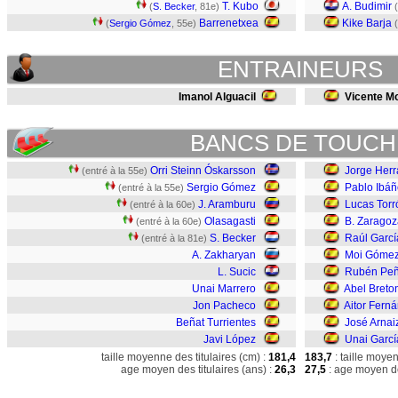
T. Kubo
A. Budimir
(
S. Becker
, 81e)
(
Barrenetxea
Kike Barja
(
Sergio Gómez
, 55e)
(
ENTRAINEURS
Imanol Alguacil
Vicente M
BANCS DE TOUCH
Orri Steinn Óskarsson
Jorge Her
(entré à la 55e)
Sergio Gómez
Pablo Ibáñ
(entré à la 55e)
J. Aramburu
Lucas Torr
(entré à la 60e)
Olasagasti
B. Zaragoz
(entré à la 60e)
S. Becker
Raúl Garcí
(entré à la 81e)
A. Zakharyan
Moi Góme
L. Sucic
Rubén Pe
Unai Marrero
Abel Breto
Jon Pacheco
Aitor Fern
Beñat Turrientes
José Arnai
Javi López
Unai Garcí
taille moyenne des titulaires (cm) :
181,4
183,7
: taille moye
age moyen des titulaires (ans) :
26,3
27,5
: age moyen de