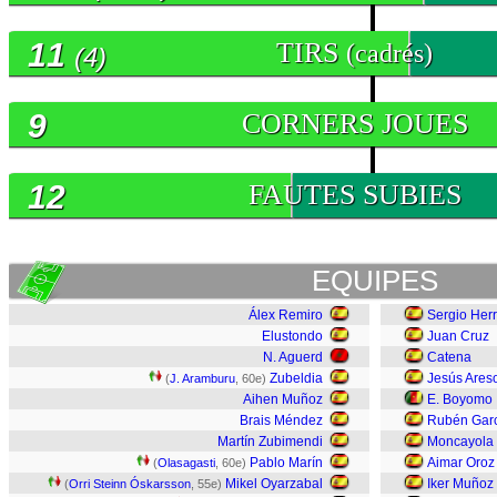
11
TIRS
(cadrés)
(4)
9
CORNERS JOUES
12
FAUTES SUBIES
EQUIPES
Álex Remiro
Sergio Her
Elustondo
Juan Cruz
N. Aguerd
Catena
Zubeldia
Jesús Ares
(
J. Aramburu
, 60e)
Aihen Muñoz
E. Boyomo
Brais Méndez
Rubén Gar
Martín Zubimendi
Moncayola
Pablo Marín
Aimar Oroz
(
Olasagasti
, 60e)
Mikel Oyarzabal
Iker Muñoz
(
Orri Steinn Óskarsson
, 55e)