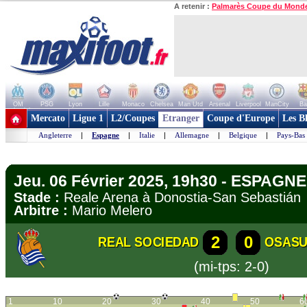
A retenir :
Palmarès Coupe du Mond
OM
PSG
Lyon
Lille
Monaco
Chelsea
Man Utd
Arsenal
Liverpool
ManCity
Ba
+ de clubs
Mercato
Ligue 1
L2/Coupes
Etranger
Coupe d'Europe
Les B
Angleterre
|
Espagne
|
Italie
|
Allemagne
|
Belgique
|
Pays-Bas
Jeu. 06 Février 2025, 19h30 - ESPAGNE
Stade :
Reale Arena à Donostia-San Sebasti
Arbitre :
Mario Melero
2
0
REAL SOCIEDAD
OSAS
(mi-tps: 2-0)
1
10
20
30
40
50
6