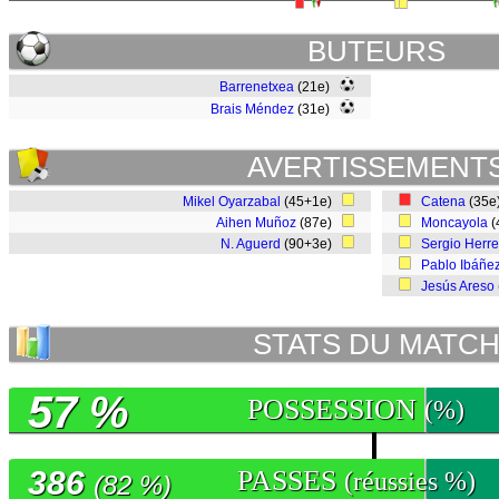
BUTEURS
Barrenetxea
(21e)
Brais Méndez
(31e)
AVERTISSEMENT
Mikel Oyarzabal
(45+1e)
Catena
(35
Aihen Muñoz
(87e)
Moncayola
(
N. Aguerd
(90+3e)
Sergio Herre
Pablo Ibáñe
Jesús Areso
STATS DU MATC
57 %
POSSESSION
(%)
386
PASSES
(réussies %)
(82 %)