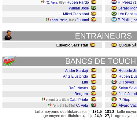
Rubén Pardo
H. Pérez
(
C. Vela
, 68e)
(
S
Willian José
Gerard Mo
Mikel Oiarzabal
Léo Baptis
Juanmi
P. Piatti
(
Xabi Prieto
, 83e)
(
Jos
ENTRAINEURS
Eusebio Sacristán
Quique Sá
BANCS DE TOUCH
Ander Bardaji
Roberto J
Aritz Elustondo
Rubén Dua
Litri
D. Reyes
Raúl Navas
Salva Sevi
Bergara
José Jura
Xabi Prieto
P. Diop
(entré à la 83e)
C. Vela
Álvaro Vá
(entré à la 68e)
taille moyenne des titulaires (cm) :
181,5
181,2
: taille moye
age moyen des titulaires (ans) :
24,9
27,1
: age moyen de