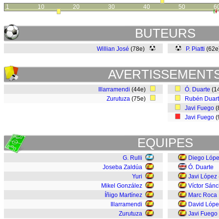
1
10
20
30
40
50
6
BUTEURS
Willian José
(78e)
P. Piatti
(62
AVERTISSEMENT
Illarramendi
(44e)
Ó. Duarte
(1
Zurutuza
(75e)
Rubén Duar
Javi Fuego
(
Javi Fuego
(
EQUIPES
G. Rulli
Diego Lóp
Joseba Zaldúa
Ó. Duarte
Yuri
Javi López
Mikel González
Víctor Sán
Íñigo Martínez
Marc Roca
Illarramendi
David Lópe
Zurutuza
Javi Fuego