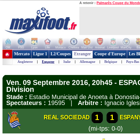
A retenir :
Palmarès Coupe du Mond
OM
PSG
Lyon
Lille
Monaco
Chelsea
Man Utd
Arsenal
Liverpool
ManCity
Ba
+ de clubs
Mercato
Ligue 1
L2/Coupes
Etranger
Coupe d'Europe
Les B
Angleterre
|
Espagne
|
Italie
|
Allemagne
|
Belgique
|
Pays-Bas
Ven. 09 Septembre 2016, 20h45 - ESPA
Division
Stade :
Estadio Municipal de Anoeta à Donost
Spectateurs :
19595 |
Arbitre :
Ignacio Igles
1
1
REAL SOCIEDAD
ESPAN
(mi-tps: 0-0)