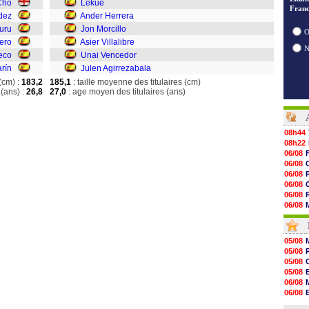
Cho
Lekue
Franc
dez
Ander Herrera
uru
Jon Morcillo
O
ero
Asier Villalibre
eco
Unai Vencedor
rín
Julen Agirrezabala
(cm) :
183,2
185,1
: taille moyenne des titulaires (cm)
(ans) :
26,8
27,0
: age moyen des titulaires (ans)
08h44
08h22
06/08
06/08
06/08
06/08
06/08
06/08
06/08
06/08
06/08
05/08
06/08
05/08
06/08
05/08
06/08
05/08
06/08
06/08
06/08
06/08
06/08
05/08
06/08