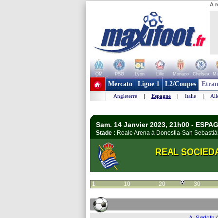
A r
OM
PSG
Lyon
Lille
Monaco
Chelsea
Ma
+ de clubs
Mercato
Ligue 1
L2/Coupes
Etran
Angleterre
|
Espagne
|
Italie
|
Al
Sam. 14 Janvier 2023, 21h00 - ESPAG
Stade :
Reale Arena à Donostia-San Sebast
REAL SOCIED
1
10
20
30