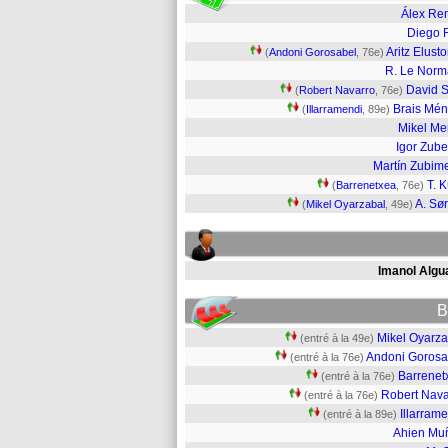
Álex Re
Diego 
Aritz Elust
(
Andoni Gorosabel
, 76e)
R. Le Nor
David S
(
Robert Navarro
, 76e)
Brais Mé
(
Illarramendi
, 89e)
Mikel Me
Igor Zube
Martín Zubim
T. 
(
Barrenetxea
, 76e)
A. Sør
(
Mikel Oyarzabal
, 49e)
Imanol Algua
B
Mikel Oyarza
(entré à la 49e)
Andoni Gorosa
(entré à la 76e)
Barrenet
(entré à la 76e)
Robert Nava
(entré à la 76e)
Illarram
(entré à la 89e)
Ahien Mu