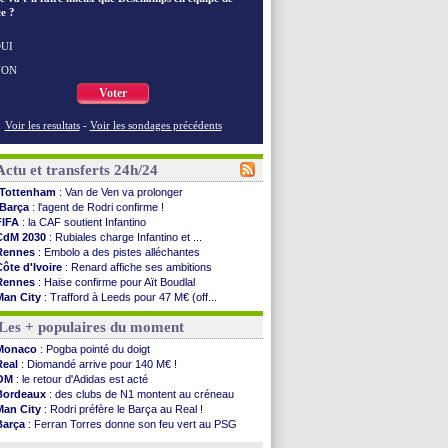
e ?
UI
NON
Voter
Voir les resultats
-
Voir les sondages précédents
Actu et transferts 24h/24
Tottenham
: Van de Ven va prolonger
Barça
: l'agent de Rodri confirme !
FIFA
: la CAF soutient Infantino
CdM 2030
: Rubiales charge Infantino et ...
Rennes
: Embolo a des pistes alléchantes
Côte d'Ivoire
: Renard affiche ses ambitions
Rennes
: Haise confirme pour Aït Boudlal
Man City
: Trafford à Leeds pour 47 M€ (off...
Man Utd
: Zirkzee vers la Juventus ?
Les + populaires du moment
Amical
: Monaco s'impose contre Getafe
Nantes
: Der Zakarian et sa relation avec Kita
Monaco
: Pogba pointé du doigt
OM
: le club prêt à libérer Kondogbia ?
Real
: Diomandé arrive pour 140 M€ !
Monaco
: le message touchant d'Akliouche
OM
: le retour d'Adidas est acté
FIFA
: Tebas en remet une couche
Bordeaux
: des clubs de N1 montent au créneau
FIFA
: l'UEFA maintient la pression
Man City
: Rodri préfère le Barça au Real !
PSG
: Tebas encense Luis Enrique
Barça
: Ferran Torres donne son feu vert au PSG
Real
: Vinicius jusqu'en 2032 (officiel)
PSG
: Liverpool accélère pour Mbaye
Lyon
: Mangala va rejoindre Getafe