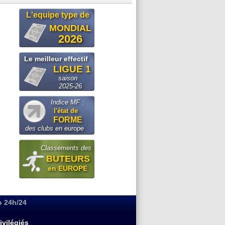
L'equipe type de
MONDIAL
2026
Le meilleur effectif
LIGUE 1
saison
2025-26
Indice MF :
l'état de
FORME
des clubs en europe
Classements des
BUTEURS
en EUROPE
o 24h/24
ivilégiés