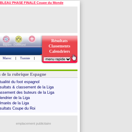
BLEAU PHASE FINALE Coupe du Monde
Résultats
Bayern
Dortmund
Classements
Calendriers
Maroc
|
Tunisie
|
s de la rubrique Espagne
tualité du foot espagnol
sultats & classement de la Liga
assement des buteurs de la Liga
endrier de la Liga
lmarès de la Liga
sultats Coupe du Roi
emplacement publicitaire