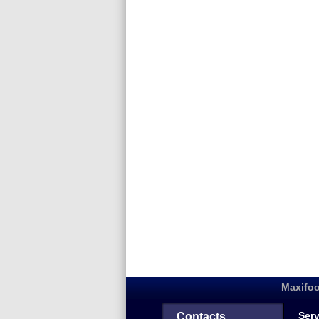
Maxifoo
Serv
Contacts