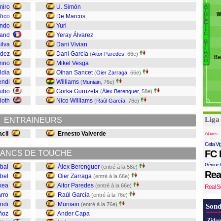
A
miro
U. Simón
A
B
T
I
W
H
Rico
De Marcos
L
R
E
ondo
Yuri
T
B
I
U
C
mand
Yeray Álvarez
A
B
ilva
Dani Vivian
I
O
J
L
ndez
Dani García
B
(
Aitor Paredes
, 66e)
Be
A
He
O
rino
Mikel Vesga
L
ldía
Oihan Sancet
(
Oier Zarraga
, 66e)
A
endi
Williams
(
Muniain
, 76e)
M
Kubo
Gorka Guruzeta
(
Álex Berenguer
, 58e)
R
loth
Nico Williams
(
Raúl García
, 76e)
A
O
Liga
ENTRAINEURS
Á
cil
Ernesto Valverde
Alaves
Celta Vi
FC 
ANCS DE TOUCHE
Gérone 
bal
Álex Berenguer
(entré à la 58e)
Rea
bel
Oier Zarraga
(entré à la 66e)
xea
Aitor Paredes
(entré à la 66e)
Real S
rro
Raúl García
(entré à la 76e)
endi
Muniain
(entré à la 76e)
Sond
ñoz
Ander Capa
Zidan