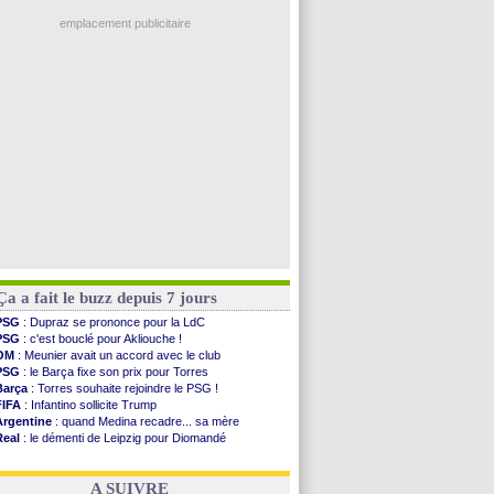
PSG
: Luis Enrique satisfait malgré tout
OM
: une offre refusée pour Aguerd
emplacement publicitaire
Real
: c'est confirmé pour Vinicius
Troyes
: Junior Diaz jusqu'en 2030 (officiel)
PSG
: Akliouche a signé (officiel)
OM
: une offre pour Bulka
PSG
: contrat signé pour Akliouche
Voir les brèves précédentes
Ça a fait le buzz depuis 7 jours
PSG
: Dupraz se prononce pour la LdC
PSG
: c'est bouclé pour Akliouche !
OM
: Meunier avait un accord avec le club
PSG
: le Barça fixe son prix pour Torres
Barça
: Torres souhaite rejoindre le PSG !
FIFA
: Infantino sollicite Trump
Argentine
: quand Medina recadre... sa mère
Real
: le démenti de Leipzig pour Diomandé
OM
: Paixão attire un 2e club anglais
FIFA
: le conseiller d'Infantino démissionne !
A SUIVRE