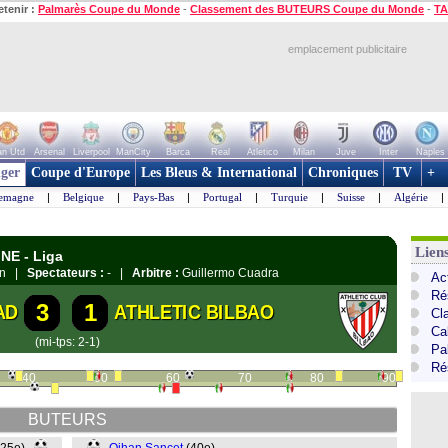
etenir :
Palmarès Coupe du Monde
-
Classement des BUTEURS Coupe du Monde
-
TA
emplacement publicitaire
n Utd
Arsenal
Liverpool
ManCity
Barca
Real
Atletico
Milan
Juve
Inter
Naples
ger
Coupe d'Europe
Les Bleus & International
Chroniques
TV
+
lemagne
|
Belgique
|
Pays-Bas
|
Portugal
|
Turquie
|
Suisse
|
Algérie
|
Lien
NE - Liga
ián |
Spectateurs :
- |
Arbitre :
Guillermo Cuadra
Ac
Ré
3
1
AD
ATHLETIC BILBAO
Cl
Cal
(mi-tps: 2-1)
Pa
Ré
40
50
60
70
80
90
BUTEURS