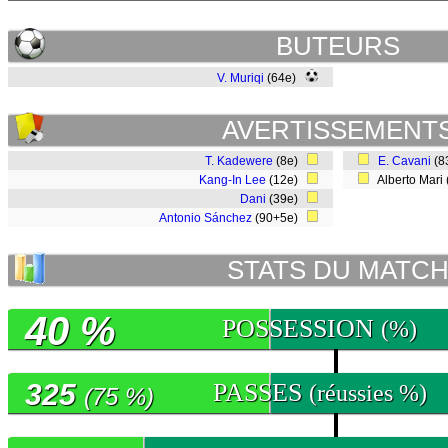
BUTEURS
V. Muriqi
(64e)
AVERTISSEMENT
T. Kadewere
(8e)
E. Cavani
(8
Kang-In Lee
(12e)
Alberto Mari
Dani
(39e)
Antonio Sánchez
(90+5e)
STATS DU MATC
40 %
POSSESSION
(%)
325
PASSES
(réussies %)
(75 %)