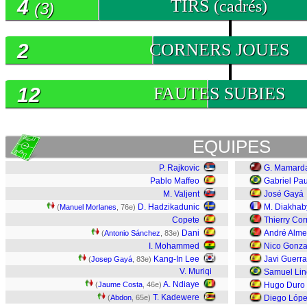
4
TIRS
(cadrés)
(3)
2
CORNERS JOUES
12
FAUTES SUBIES
EQUIPES
P. Rajkovic
G. Mamarda
Pablo Maffeo
Gabriel Pau
M. Valjent
José Gayá
D. Hadzikadunic
M. Diakhab
(
Manuel Morlanes
, 76e)
Copete
Thierry Cor
Dani
André Alme
(
Antonio Sánchez
, 83e)
I. Mohammed
Nico Gonza
Kang-In Lee
Javi Guerra
(
Josep Gayá
, 83e)
V. Muriqi
Samuel Lin
A. Ndiaye
(
Jaume Costa
, 46e)
Hugo Duro
T. Kadewere
(
Abdon
, 65e)
Diego Lóp