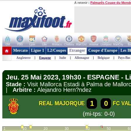
A retenir :
Palmarès Coupe du Mond
OM
PSG
Lyon
Lille
Monaco
Chelsea
Man Utd
Arsenal
Liverpool
ManCity
Ba
+ de clubs
Mercato
Ligue 1
L2/Coupes
Etranger
Coupe d'Europe
Les B
Angleterre
|
Espagne
|
Italie
|
Allemagne
|
Belgique
|
Pays-Bas
Jeu. 25 Mai 2023, 19h30 - ESPAGNE - L
Stade :
Visit Mallorca Estadi à Palma de Mall
|
Arbitre :
Alejandro Hern?ndez
1
0
REAL MAJORQUE
FC VA
(mi-tps: 0-0)
1
10
20
30
40
50
6