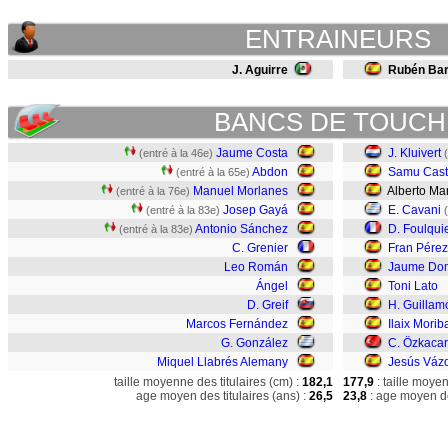
ENTRAINEURS
J. Aguirre
Rubén Bar
BANCS DE TOUCH
Jaume Costa
J. Kluivert
(entré à la 46e)
Abdon
Samu Casti
(entré à la 65e)
Manuel Morlanes
Alberto Ma
(entré à la 76e)
Josep Gayá
E. Cavani
(entré à la 83e)
Antonio Sánchez
D. Foulqui
(entré à la 83e)
C. Grenier
Fran Pérez
Leo Román
Jaume Do
Ángel
Toni Lato
D. Greif
H. Guillam
Marcos Fernández
Ilaix Morib
G. González
C. Özkacar
Miquel Llabrés Alemany
Jesús Váz
taille moyenne des titulaires (cm) :
182,1
177,9
: taille moye
age moyen des titulaires (ans) :
26,5
23,8
: age moyen de