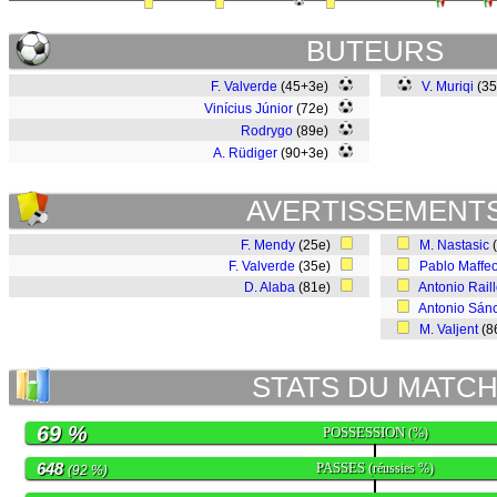
BUTEURS
F. Valverde
(45+3e)
V. Muriqi
(3
Vinícius Júnior
(72e)
Rodrygo
(89e)
A. Rüdiger
(90+3e)
AVERTISSEMENT
F. Mendy
(25e)
M. Nastasic
F. Valverde
(35e)
Pablo Maffe
D. Alaba
(81e)
Antonio Rail
Antonio Sán
M. Valjent
(8
STATS DU MATC
69 %
POSSESSION
(%)
648
PASSES
(réussies %)
(92 %)