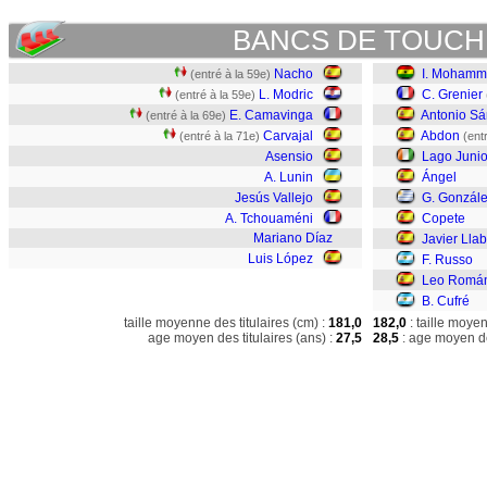
BANCS DE TOUCH
Nacho
I. Moham
(entré à la 59e)
L. Modric
C. Grenier
(entré à la 59e)
E. Camavinga
Antonio S
(entré à la 69e)
Carvajal
Abdon
(entré à la 71e)
(ent
Asensio
Lago Junio
A. Lunin
Ángel
Jesús Vallejo
G. Gonzál
A. Tchouaméni
Copete
Mariano Díaz
Javier Lla
Luis López
F. Russo
Leo Romá
B. Cufré
taille moyenne des titulaires (cm) :
181,0
182,0
: taille moye
age moyen des titulaires (ans) :
27,5
28,5
: age moyen de