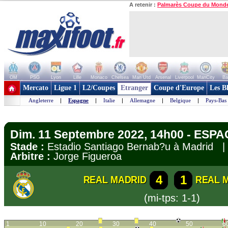
A retenir :
Palmarès Coupe du Mond
OM
PSG
Lyon
Lille
Monaco
Chelsea
Man Utd
Arsenal
Liverpool
ManCity
Ba
+ de clubs
Mercato
Ligue 1
L2/Coupes
Etranger
Coupe d'Europe
Les B
Angleterre
|
Espagne
|
Italie
|
Allemagne
|
Belgique
|
Pays-Bas
Dim. 11 Septembre 2022, 14h00 - ESPA
Stade :
Estadio Santiago Bernab?u à Madrid
Arbitre :
Jorge Figueroa
4
1
REAL MADRID
REAL 
(mi-tps: 1-1)
1
10
20
30
40
50
6