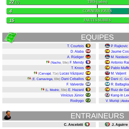
22
TIRS
(cadrés)
(7)
4
CORNERS JOUES
15
FAUTES SUBIES
EQUIPES
T. Courtois
P. Rajkovic
D. Alaba
Jaume Cos
A. Rüdiger
M. Nastasic
F. Mendy
Antonio Rai
(
Nacho
, 59e)
T. Kroos
Pablo Maff
Lucas Vázquez
M. Valjent
(
Carvajal
, 71e)
Dani Ceballos
Dani
(
E. Camavinga
, 69e)
(
C. Gre
F. Valverde
R. Battaglia
E. Hazard
Ruiz de Gal
(
L. Modric
, 59e)
Vinícius Júnior
Kang-In Le
Rodrygo
V. Muriqi
(
Abdo
ENTRAINEURS
C. Ancelotti
J. Aguirre