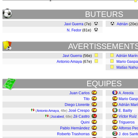
BUTEURS
Javi Guerra
(7e)
Adrián
(20e
N. Fedor
(81e)
AVERTISSEMENT
Javi Guerra
(56e)
Adrián Marín
Antonio Amaya
(67e)
Mario Gaspa
Matías Nahu
EQUIPES
Juan Carlos
A. Areola
Tito
Mario Gasp
Diego Llorente
Adrián Mar
José Crespo
E. Bailly
(
Antonio Amaya
, 48e)
Zé Castro
Víctor Ruíz
(
Jozabed
, 68e)
Quini
Trigueros
Pablo Hernández
Alfonso Pe
Roberto Trashorras
J. dos Sant