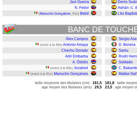
Javi Guerra
Denis Suár
N. Fedor
Adrián
(
C. 
Bebé
Léo Baptis
(
Manucho Gonçalves
, 81e)
BANC DE TOUCH
Álex Campos
Sergio Ase
Antonio Amaya
D. Bonera
(entré à la 48e)
Chechu Dorado
Samu
Adri Embarba
Rodri Her
A. Özbiliz
Soldado
Jozabed
C. Bakam
(entré à la 68e)
Manucho Gonçalves
Matías Na
(entré à la 81e)
taille moyenne des titulaires (cm) :
181,5
181,8
: taille moye
age moyen des titulaires (ans) :
29,5
23,5
: age moyen de