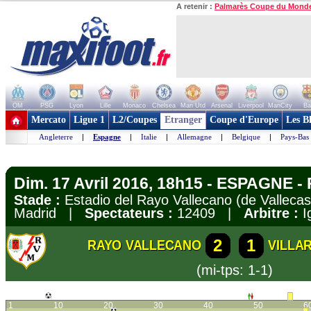
A retenir :
Palmarès Coupe du Mond
OM
PSG
Lyon
Lille
Monaco
Chelsea
Man Utd
Arsenal
Liverpool
ManCity
Ba
+ de clubs
Mercato
Ligue 1
L2/Coupes
Etranger
Coupe d'Europe
Les B
Angleterre
|
Espagne
|
Italie
|
Allemagne
|
Belgique
|
Pays-Bas
Dim. 17 Avril 2016, 18h15 - ESPAGNE - 
Stade :
Estadio del Rayo Vallecano (de Vallecas
Madrid |
Spectateurs :
12409 |
Arbitre :
Ig
2
1
RAYO VALLECANO
VILLA
(mi-tps: 1-1)
1
10
20
30
40
50
6