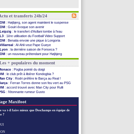
Actu et transferts 24h/24
OM
: Højbjerg, son agent maintient le suspense
OM
: Gouiri évoque son avenir
Leipzig
: le transfert d'Asllani tombe à l'eau
L3
: 1ère utilisation du Football Video Support
OM
: Benatia envoie une pique à Longoria
Villarreal
: Al-Ahli veut Pape Gueye
Lyon
: la dernière saison de Fonseca ?
OM
: un nouveau prétendant pour Højbjerg
Brest
: un gardien norvégien en approche ?
Les + populaires du moment
OM
: McCourt a versé 120 M€ en 2026
PSG
: 4 retours dans le groupe face à Man Utd ...
Monaco
: Pogba pointé du doigt
Nice
: Kevin Carlos va partir en Italie
OM
: le club prêt à libérer Kondogbia ?
L1
: prison avec sursis requis contre un arbitre
Man City
: Rodri préfère le Barça au Real !
Leganés
: c'est signé pour Luca Zidane (off.)
Barça
: Ferran Torres donne son feu vert au PSG
Atletico
: Ruggeri en route pour Aston Villa
OM
: accord trouvé avec Man City pour Rulli
Monaco
: Filipe Luis soutient Biereth
PSG
: l'étonnante rumeur Gusto
Lyon
: Mangala prêté à Getafe (officiel)
OM
: une offre pour Bulka
PSG
: Nsoki va signer en Croatie
Ouganda
: Owori battu à mort à Kampala
age Maxifoot
Arsenal
: Naples vise Gabriel Jesus
Real
: Mastantuono prêté à la Fiorentina (off.)
e va t-il faire mieux que Deschamps en équipe de
Man City
: accord avec le Barça pour Rodri ?
e ?
Rennes
: Haise a prolongé (officiel)
Palace
: Tomiyasu a convaincu (officiel)
UI
OM
: B. Genesio - "ce n'est pas idéal"
NON
Voir les brèves précédentes