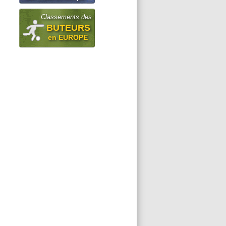
Classements des
BUTEURS
en EUROPE