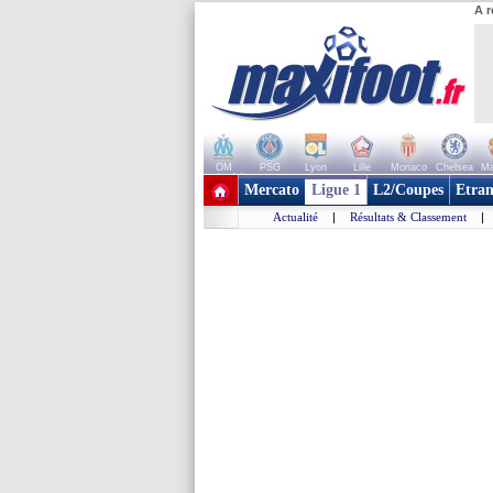
A r
OM
PSG
Lyon
Lille
Monaco
Chelsea
Ma
+ de clubs
Mercato
Ligue 1
L2/Coupes
Etran
Actualité
|
Résultats & Classement
|