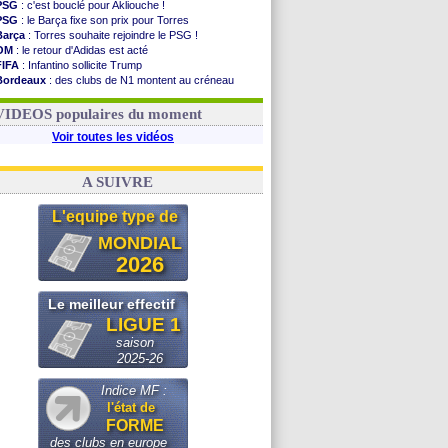
PSG
: c'est bouclé pour Akliouche !
PSG
: le Barça fixe son prix pour Torres
Barça
: Torres souhaite rejoindre le PSG !
OM
: le retour d'Adidas est acté
FIFA
: Infantino sollicite Trump
Bordeaux
: des clubs de N1 montent au créneau
Argentine
: quand Medina recadre... sa mère
Real
: le démenti de Leipzig pour Diomandé
VIDEOS populaires du moment
Voir toutes les vidéos
A SUIVRE
L'equipe type de
MONDIAL
2026
Le meilleur effectif
LIGUE 1
saison
2025-26
Indice MF :
l'état de
FORME
des clubs en europe