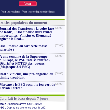
Voter
Voir les resultats
-
Voir les sondages précédents
articles populaires du moment
(06/08)
Journal des Transferts : la volte-face
de Rodri, l'OM finalise deux ventes
importantes, Vinicius et Diomandé
agitent le Real...
(07/08)
OM : mais d'où sort cette masse
salariale ?
(05/08)
A une semaine de la Supercoupe
d'Europe, le PSG rate sa rentrée -
Débrief et NOTES des joueurs
(Majorque 3-0 PSG)
(06/08)
Real : Vinicius, une prolongation au
timing troublant
(06/08)
Mercato : le PSG reçoit le feu vert de
Ferran Torres !
Ça a fait le buzz depuis 7 jours
Real
: Diomandé arrive pour 140 M€ !
PSG
: Dupraz se prononce pour la LdC