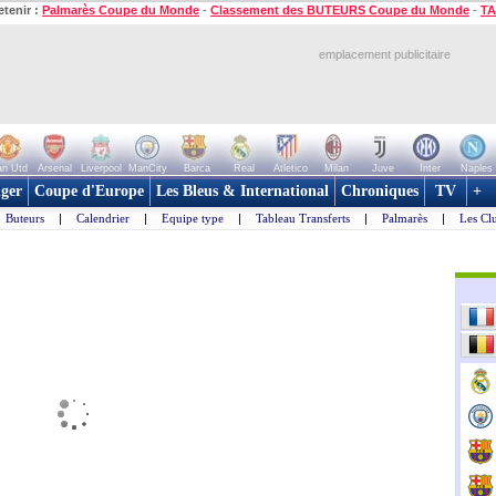
etenir :
Palmarès Coupe du Monde
-
Classement des BUTEURS Coupe du Monde
-
TA
emplacement publicitaire
n Utd
Arsenal
Liverpool
ManCity
Barca
Real
Atletico
Milan
Juve
Inter
Naples
ger
Coupe d'Europe
Les Bleus & International
Chroniques
TV
+
Buteurs
|
Calendrier
|
Equipe type
|
Tableau Transferts
|
Palmarès
|
Les Cl