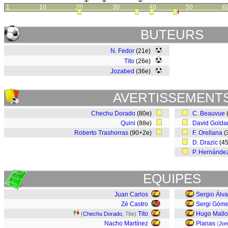
1
10
20
30
40
50
6
BUTEURS
N. Fedor
(21e)
Tito
(26e)
Jozabed
(36e)
AVERTISSEMENT
Chechu Dorado
(80e)
C. Beauvue
Quini
(88e)
David Golda
Roberto Trashorras
(90+2e)
F. Orellana
(
D. Drazic
(4
P. Hernánde
EQUIPES
Juan Carlos
Sergio Álva
Zé Castro
Sergi Góm
Tito
Hugo Mallo
(
Chechu Dorado
, 76e)
Nacho Martínez
Planas
(
Jon