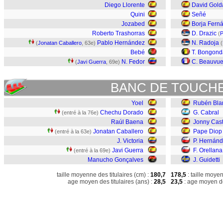
Diego Llorente
David Gold
Quini
Señé
Jozabed
Borja Fern
Roberto Trashorras
D. Drazic
(
P
Pablo Hernández
N. Radoja
(
Jonatan Caballero
, 63e)
(
Bebé
T. Bongond
N. Fedor
C. Beauvu
(
Javi Guerra
, 69e)
BANC DE TOUCH
Yoel
Rubén Bla
Chechu Dorado
G. Cabral
(entré à la 76e)
Raúl Baena
Jonny Cast
Jonatan Caballero
Pape Diop
(entré à la 63e)
J. Victoria
P. Hernán
Javi Guerra
F. Orellana
(entré à la 69e)
Manucho Gonçalves
J. Guidetti
taille moyenne des titulaires (cm) :
180,7
178,5
: taille moye
age moyen des titulaires (ans) :
28,5
23,5
: age moyen de