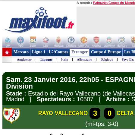
A retenir :
Palmarès Coupe du Mond
OM
PSG
Lyon
Lille
Monaco
Chelsea
Man Utd
Arsenal
Liverpool
ManCity
Ba
+ de clubs
Mercato
Ligue 1
L2/Coupes
Etranger
Coupe d'Europe
Les B
Angleterre
|
Espagne
|
Italie
|
Allemagne
|
Belgique
|
Pays-Bas
Sam. 23 Janvier 2016, 22h05 - ESPAGN
Division
Stade :
Estadio del Rayo Vallecano (de Vallecas
Madrid |
Spectateurs :
10507 |
Arbitre :
S
3
0
RAYO VALLECANO
CELTA
(mi-tps: 3-0)