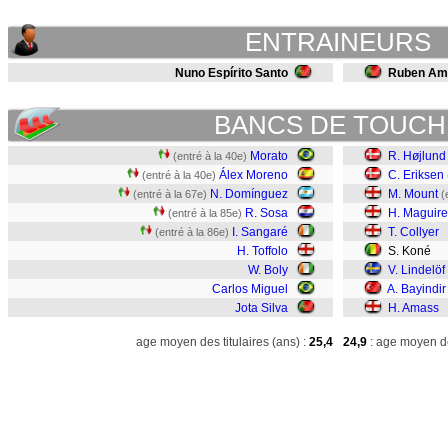
ENTRAINEURS
Nuno Espírito Santo
Ruben Am
BANCS DE TOUCH
Morato
R. Højlund
(entré à la 40e)
Álex Moreno
C. Eriksen
(entré à la 40e)
N. Domínguez
M. Mount
(entré à la 67e)
(
R. Sosa
H. Maguire
(entré à la 85e)
I. Sangaré
T. Collyer
(entré à la 86e)
H. Toffolo
S. Koné
W. Boly
V. Lindelöf
Carlos Miguel
A. Bayindir
Jota Silva
H. Amass
age moyen des titulaires (ans) :
25,4
24,9
: age moyen de