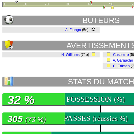
1
10
20
30
40
50
6
BUTEURS
A. Elanga
(5e)
AVERTISSEMENT
N. Williams
(71e)
Casemiro
(5
A. Garnacho
C. Eriksen
(
STATS DU MATC
32 %
POSSESSION
(%)
305
PASSES
(réussies %)
(73 %)