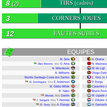
8
TIRS
(cadrés)
(2)
3
CORNERS JOUES
12
FAUTES SUBIES
EQUIPES
M. Sels
A. Onana
O. Aina
N. Mazraou
(
Álex Moreno
, 40e)
N. Milenkovic
M. de Ligt
N. Williams
Diogo Dalo
Murillo Santiago Costa dos Santos
L. Yoro
(
H. 
E. Anderson
P. Dorgu
(
N. Domínguez
, 67e)
M. Gibbs-White
Casemiro
(
R. Yates
Bruno Fer
Danilo
M. Ugarte
(
Morato
, 40e)
(
T. Awoniyi
J. Zirkzee
(
I. Sangaré
, 86e)
(
A. Elanga
A. Garnach
(
R. Sosa
, 85e)