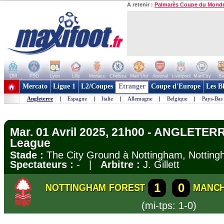
A retenir :
Palmarès Coupe du Mond
OM
PSG
Lyon
Lille
Monaco
Chelsea
Man Utd
Arsenal
Liverpool
ManCity
Ba
+ de clubs
Mercato
Ligue 1
L2/Coupes
Etranger
Coupe d'Europe
Les B
Angleterre
|
Espagne
|
Italie
|
Allemagne
|
Belgique
|
Pays-Bas
Mar. 01 Avril 2025, 21h00 - ANGLETERR
League
Stade :
The City Ground à Nottingham, Nottin
Spectateurs :
- |
Arbitre :
J. Gillett
1
0
NOTTINGHAM FOREST
MANCH
(mi-tps: 1-0)