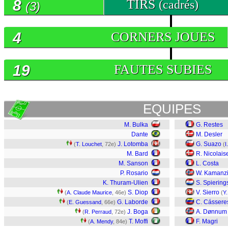
8
TIRS
(cadrés)
(3)
4
CORNERS JOUES
19
FAUTES SUBIES
EQUIPES
M. Bulka
G. Restes
Dante
M. Desler
J. Lotomba
G. Suazo
(
T. Louchet
, 72e)
(
I
M. Bard
R. Nicolais
M. Sanson
L. Costa
P. Rosario
W. Kamanz
K. Thuram-Ulien
S. Spiering
S. Diop
V. Sierro
(
A. Claude Maurice
, 46e)
(
Y.
G. Laborde
C. Cássere
(
E. Guessand
, 66e)
J. Boga
A. Dønnum
(
R. Perraud
, 72e)
T. Moffi
F. Magri
(
A. Mendy
, 84e)