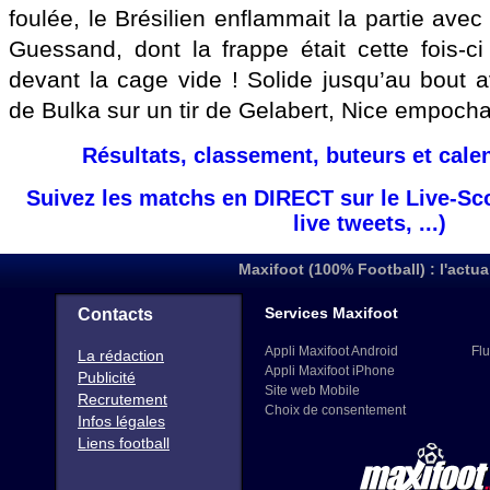
foulée, le Brésilien enflammait la partie av
Guessand, dont la frappe était cette fois-c
devant la cage vide ! Solide jusqu’au bout 
de Bulka sur un tir de Gelabert, Nice empocha
Résultats, classement, buteurs et cale
Suivez les matchs en DIRECT sur le Live-Sc
live tweets, ...)
Maxifoot (100% Football) : l'actua
Services Maxifoot
Contacts
Appli Maxifoot Android
Flu
La rédaction
Appli Maxifoot iPhone
Publicité
Site web Mobile
Recrutement
Choix de consentement
Infos légales
Liens football