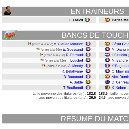
ENTRAINEURS
F. Farioli
Carles Mar
BANCS DE TOUCH
A. Claude Maurice
César Gela
(entré à la 46e)
E. Guessand
M. Diarra
(entré à la 66e)
(
R. Perraud
I. Cissoko
(entré à la 72e)
T. Louchet
M. Bangré
(entré à la 72e)
A. Mendy
Y. Begraou
(entré à la 84e)
R. Belahyane
C. Mawiss
B. Bouanani
Álex Domí
A. Balde
D. Genrea
T. Boulhendi
K. Keben
taille moyenne des titulaires (cm) :
182,8
183,5
: taille moye
age moyen des titulaires (ans) :
26,5
24,5
: age moyen de
RESUME DU MAT