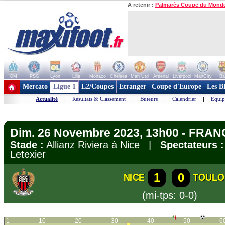
A retenir :
Palmarès Coupe du Mond
OM
PSG
Lyon
Lille
Monaco
Chelsea
Man Utd
Arsenal
Liverpool
ManCity
Ba
+ de clubs
Mercato
Ligue 1
L2/Coupes
Etranger
Coupe d'Europe
Les B
Actualité
|
Résultats & Classement
|
Buteurs
|
Calendrier
|
Equip
Dim. 26 Novembre 2023, 13h00 - FRANC
Stade :
Allianz Riviera à Nice |
Spectateurs :
Letexier
1
0
NICE
TOULO
(mi-tps: 0-0)
1
10
20
30
40
50
6