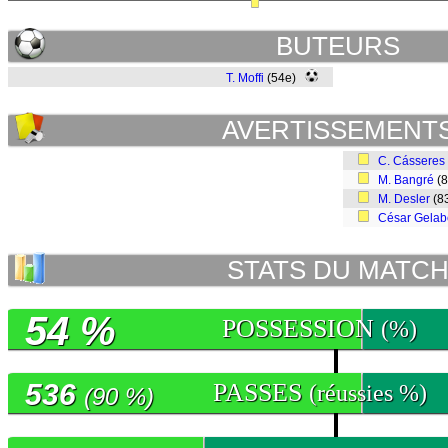
BUTEURS
T. Moffi
(54e)
AVERTISSEMENT
C. Cásseres
M. Bangré
(
M. Desler
(8
César Gelab
STATS DU MATC
54 %
POSSESSION
(%)
536
PASSES
(réussies %)
(90 %)