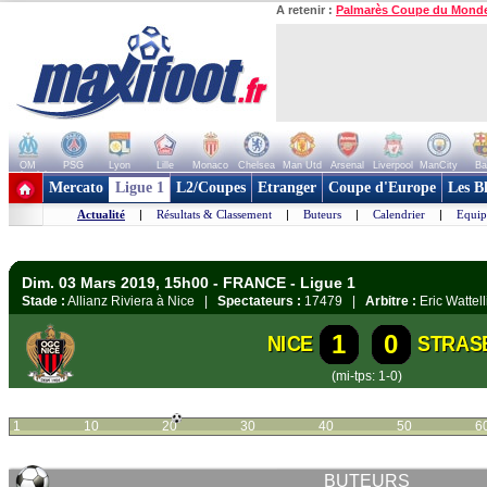
A retenir :
Palmarès Coupe du Mond
OM
PSG
Lyon
Lille
Monaco
Chelsea
Man Utd
Arsenal
Liverpool
ManCity
Ba
+ de clubs
Mercato
Ligue 1
L2/Coupes
Etranger
Coupe d'Europe
Les B
Actualité
|
Résultats & Classement
|
Buteurs
|
Calendrier
|
Equip
Dim. 03 Mars 2019, 15h00 - FRANCE - Ligue 1
Stade :
Allianz Riviera à Nice |
Spectateurs :
17479 |
Arbitre :
Eric Wattell
1
0
NICE
STRAS
(mi-tps: 1-0)
1
10
20
30
40
50
6
BUTEURS