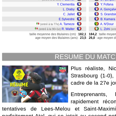
Y. Clementia
Y. Fofana
L. Diaby
A. Gonçalv
C. Jallet
S. Grandsi
E.Sylvestre
B. Kamara
A. Tameze
A. N'Dour
(entré à la 77e)
R. Walter
L. Zohi
(entré à la 90+1e)
(ent
taille moyenne des titulaires (cm) :
182,1
184,2
: taille moye
age moyen des titulaires (ans) :
23,5
26,0
: age moyen de
RESUME DU MAT
Plus réaliste, N
Strasbourg (1-0)
cadre de la 27e jo
Entreprenants, 
rapidement réco
tentatives de Lees-Melou et Saint-Maximi