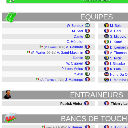
14
EQUIPES
W. Benítez
M. Sels
M. Sarr
A. Caci
Dante
S. Mitrovic
C. Hérelle
L. Koné
A. Pelmard
(
P. Burner
, 63e)
D. Liénard
A. Saint-Maximin
(
R. Walter
, 90+1e)
A. Thomas
Danilo
S. Prcic
W. Cyprien
I. Sissoko
P. Lees Melou
K. Lala
Y. Atal
Nuno Da C
J. Makengo
(
A. Tameze
, 77e)
L. Mothiba
ENTRAINEURS
Patrick Vieira
Thierry La
BANCS DE TOUCH
P. Burner
L. Ajorque
(entré à la 63e)