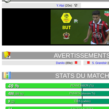
Y. Atal
(20e)
20
AVERTISSEMENT
Danilo
(89e)
S. Grandsir
(
STATS DU MATC
49 %
POSSESSION
(%)
486
PASSES
(réussies %)
(86 %)
9
TIRS
(cadrés)
(2)
FAUTES SUBIES