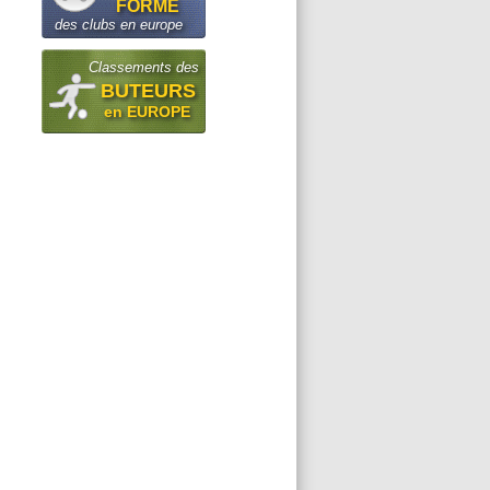
FORME
des clubs en europe
Classements des
BUTEURS
en EUROPE