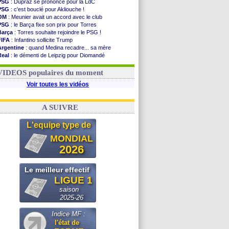
PSG
: Dupraz se prononce pour la LdC
PSG
: c'est bouclé pour Akliouche !
OM
: Meunier avait un accord avec le club
PSG
: le Barça fixe son prix pour Torres
Barça
: Torres souhaite rejoindre le PSG !
FIFA
: Infantino sollicite Trump
Argentine
: quand Medina recadre... sa mère
Real
: le démenti de Leipzig pour Diomandé
OM
: Paixão attire un 2e club anglais
FIFA
: le conseiller d'Infantino démissionne !
VIDEOS populaires du moment
Voir toutes les vidéos
A SUIVRE
L'equipe type de
MONDIAL
2026
Le meilleur effectif
LIGUE 1
saison
2025-26
Indice MF :
l'état de