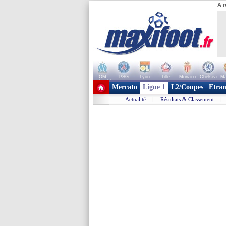
A r
OM
PSG
Lyon
Lille
Monaco
Chelsea
Ma
+ de clubs
Mercato
Ligue 1
L2/Coupes
Etran
Actualité
|
Résultats & Classement
|