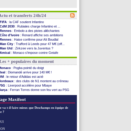
Actu et transferts 24h/24
FIFA
: la CAF soutient Infantino
CdM 2030
: Rubiales charge Infantino et ...
Rennes
: Embolo a des pistes alléchantes
Côte d'Ivoire
: Renard affiche ses ambitions
Rennes
: Haise confirme pour Aït Boudlal
Man City
: Trafford à Leeds pour 47 M€ (off...
Man Utd
: Zirkzee vers la Juventus ?
Amical
: Monaco s'impose contre Getafe
Nantes
: Der Zakarian et sa relation avec Kita
Les + populaires du moment
OM
: le club prêt à libérer Kondogbia ?
Monaco
: le message touchant d'Akliouche
Monaco
: Pogba pointé du doigt
FIFA
: Tebas en remet une couche
Real
: Diomandé arrive pour 140 M€ !
FIFA
: l'UEFA maintient la pression
OM
: le retour d'Adidas est acté
PSG
: Tebas encense Luis Enrique
Bordeaux
: des clubs de N1 montent au créneau
Real
: Vinicius jusqu'en 2032 (officiel)
PSG
: Liverpool accélère pour Mbaye
Lyon
: Mangala va rejoindre Getafe
Barça
: Ferran Torres donne son feu vert au PSG
OM
: une offre refusée pour Aguerd
PSG
: Luis Enrique satisfait malgré tout
Real
: c'est confirmé pour Vinicius
Man City
: Rodri préfère le Barça au Real !
age Maxifoot
Troyes
: Junior Diaz jusqu'en 2030 (officiel)
PSG
: Akliouche a signé (officiel)
e va t-il faire mieux que Deschamps en équipe de
OM
: une offre pour Bulka
e ?
PSG
: contrat signé pour Akliouche
Ouganda
: Owori battu à mort à Kampala
UI
Arsenal
: Arteta veut créer une dynastie
NON
Voir les brèves précédentes