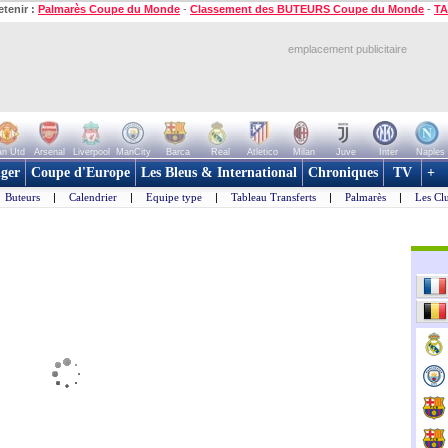
etenir :
Palmarès Coupe du Monde
-
Classement des BUTEURS Coupe du Monde
-
TA
emplacement publicitaire
n Utd
Arsenal
Liverpool
ManCity
Barca
Real
Atletico
Milan
Juve
Inter
Naples
ger
Coupe d'Europe
Les Bleus & International
Chroniques
TV
+
Buteurs
|
Calendrier
|
Equipe type
|
Tableau Transferts
|
Palmarès
|
Les Cl