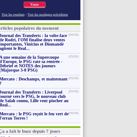
Voter
Voir les resultats
-
Voir les sondages précédents
articles populaires du moment
(06/08)
Journal des Transferts : la volte-face
de Rodri, l'OM finalise deux ventes
importantes, Vinicius et Diomandé
agitent le Real...
(05/08)
A une semaine de la Supercoupe
d'Europe, le PSG rate sa rentrée -
Débrief et NOTES des joueurs
(Majorque 3-0 PSG)
(05/08)
Mercato : Deschamps, et maintenant
?
(05/08)
Journal des Transferts : Liverpool
tourné vers le PSG, le nouveau club
de Salah connu, Lille veut piocher au
Real...
(06/08)
Mercato : le PSG reçoit le feu vert de
Ferran Torres !
Ça a fait le buzz depuis 7 jours