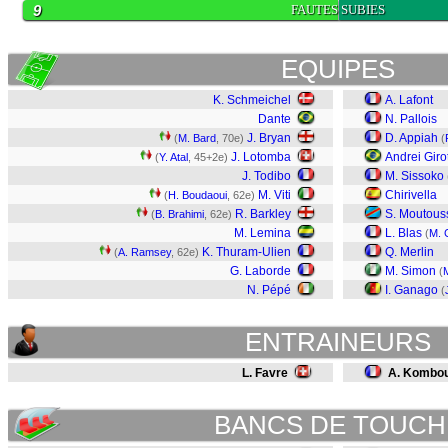
9
FAUTES SUBIES
EQUIPES
K. Schmeichel
A. Lafont
Dante
N. Pallois
J. Bryan
D. Appiah
(
M. Bard
, 70e)
(
J. Lotomba
Andrei Giro
(
Y. Atal
, 45+2e)
J. Todibo
M. Sissoko
M. Viti
Chirivella
(
H. Boudaoui
, 62e)
R. Barkley
S. Moutou
(
B. Brahimi
, 62e)
M. Lemina
L. Blas
(
M. 
K. Thuram-Ulien
Q. Merlin
(
A. Ramsey
, 62e)
G. Laborde
M. Simon
(
N. Pépé
I. Ganago
(
ENTRAINEURS
L. Favre
A. Kombo
BANCS DE TOUCH