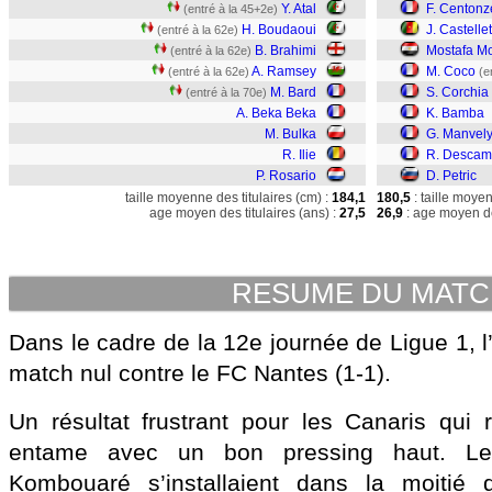
Y. Atal
F. Centonz
(entré à la 45+2e)
H. Boudaoui
J. Castellet
(entré à la 62e)
B. Brahimi
Mostafa 
(entré à la 62e)
A. Ramsey
M. Coco
(entré à la 62e)
(e
M. Bard
S. Corchia
(entré à la 70e)
A. Beka Beka
K. Bamba
M. Bulka
G. Manvel
R. Ilie
R. Descam
P. Rosario
D. Petric
taille moyenne des titulaires (cm) :
184,1
180,5
: taille moye
age moyen des titulaires (ans) :
27,5
26,9
: age moyen de
RESUME DU MAT
Dans le cadre de la 12e journée de Ligue 1, 
match nul contre le FC Nantes (1-1).
Un résultat frustrant pour les Canaris qui r
entame avec un bon pressing haut. Le
Kombouaré s’installaient dans la moitié 