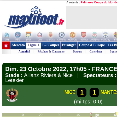
A retenir :
Palmarès Coupe du Mond
OM
PSG
Lyon
Lille
Monaco
Chelsea
Man Utd
Arsenal
Liverpool
ManCity
Ba
+ de clubs
Mercato
Ligue 1
L2/Coupes
Etranger
Coupe d'Europe
Les B
Actualité
|
Résultats & Classement
|
Buteurs
|
Calendrier
|
Equip
Dim. 23 Octobre 2022, 17h05 - FRANCE 
Stade :
Allianz Riviera à Nice |
Spectateurs :
Letexier
1
1
NICE
NANTE
(mi-tps: 0-0)
1
10
20
30
40
50
6