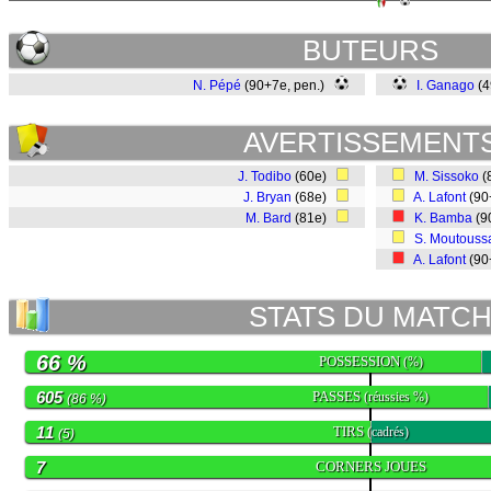
BUTEURS
N. Pépé
(90+7e, pen.)
I. Ganago
(
AVERTISSEMENT
J. Todibo
(60e)
M. Sissoko
(
J. Bryan
(68e)
A. Lafont
(90
M. Bard
(81e)
K. Bamba
(9
S. Moutous
A. Lafont
(90
STATS DU MATC
66 %
POSSESSION
(%)
605
PASSES
(réussies %)
(86 %)
11
TIRS
(cadrés)
(5)
7
CORNERS JOUES