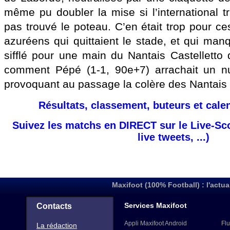
même pu doubler la mise si l’international tr
pas trouvé le poteau. C’en était trop pour c
azuréens qui quittaient le stade, et qui man
sifflé pour une main du Nantais Castelletto 
comment Pépé (1-1, 90e+7) arrachait un nu
provoquant au passage la colère des Nantais co
Résultats, classement, buteurs et cale
Suivez les matchs en DIRECT sur le Live-Sc
live tweets, ...)
Maxifoot (100% Football) : l'actua
Services Maxifoot
Contacts
Appli Maxifoot Android
Flu
La rédaction