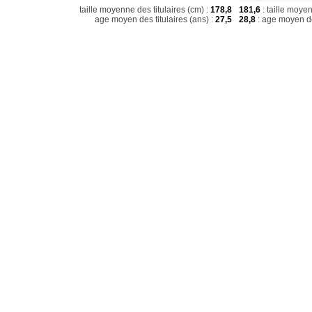
taille moyenne des titulaires (cm) :
178,8
181,6
: taille moye
age moyen des titulaires (ans) :
27,5
28,8
: age moyen de