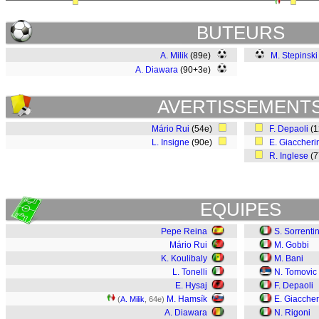
BUTEURS
A. Milik
(89e)
M. Stepinski
A. Diawara
(90+3e)
AVERTISSEMENT
Mário Rui
(54e)
F. Depaoli
(
L. Insigne
(90e)
E. Giaccheri
R. Inglese
(
EQUIPES
Pepe Reina
S. Sorrenti
Mário Rui
M. Gobbi
K. Koulibaly
M. Bani
L. Tonelli
N. Tomovic
E. Hysaj
F. Depaoli
M. Hamsík
E. Giaccher
(
A. Milik
, 64e)
A. Diawara
N. Rigoni