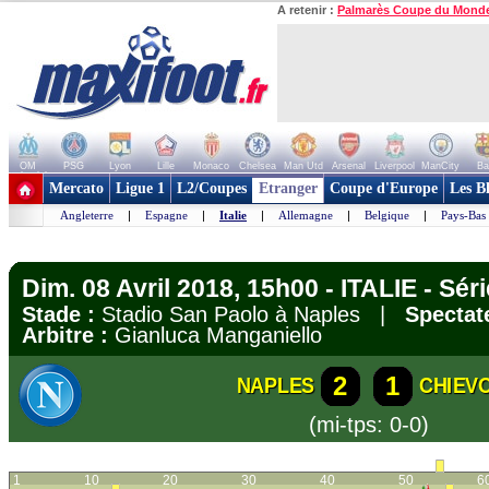
A retenir :
Palmarès Coupe du Mond
OM
PSG
Lyon
Lille
Monaco
Chelsea
Man Utd
Arsenal
Liverpool
ManCity
Ba
+ de clubs
Mercato
Ligue 1
L2/Coupes
Etranger
Coupe d'Europe
Les B
Angleterre
|
Espagne
|
Italie
|
Allemagne
|
Belgique
|
Pays-Bas
Dim. 08 Avril 2018, 15h00 - ITALIE - Sér
Stade :
Stadio San Paolo à Naples |
Spectat
Arbitre :
Gianluca Manganiello
2
1
NAPLES
CHIEV
(mi-tps: 0-0)
1
10
20
30
40
50
6