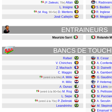
Allan
I. Radovan
(
P. Zielinski
, 70e)
L. Insigne
S. Bastien
D. Mertens
R. Inglese
(
M. Rog
, 90+5e)
José Callejón
R. Meggiori
ENTRAINEURS
Maurizio Sarri
Rolando M
BANCS DE TOUCH
Rafael
B. Cesar
V. Chiriches
A. Confent
Z. Machach
D. Dainelli
C. Maggio
A. Gamberi
A. Milik
G. Gaudin
(entré à la 64e)
H. Milic
P. Hetemaj
A. Ounas
M. Léris
(en
M. Rog
S. Pellissie
(entré à la 90+5e)
L. Sepe
M. Pucciare
P. Zielinski
A. Seculin
(entré à la 70e)
Leandrinho
M. Stepins
Emanuel V