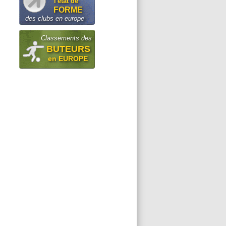
l'état de
FORME
des clubs en europe
Classements des
BUTEURS
en EUROPE