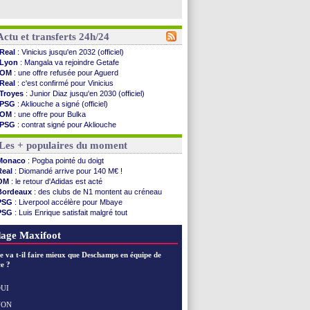
Actu et transferts 24h/24
Real
: Vinicius jusqu'en 2032 (officiel)
Lyon
: Mangala va rejoindre Getafe
OM
: une offre refusée pour Aguerd
Real
: c'est confirmé pour Vinicius
Troyes
: Junior Diaz jusqu'en 2030 (officiel)
PSG
: Akliouche a signé (officiel)
OM
: une offre pour Bulka
PSG
: contrat signé pour Akliouche
Ouganda
: Owori battu à mort à Kampala
Les + populaires du moment
Arsenal
: Arteta veut créer une dynastie
Chelsea
: Palace a fait son offre pour Disasi
Monaco
: Pogba pointé du doigt
FIFA
: le gouvernement espagnol s'en mêle
Real
: Diomandé arrive pour 140 M€ !
PSG
: l'étonnante rumeur Gusto
OM
: le retour d'Adidas est acté
Bologne
: Dallinga est sur le marché
Bordeaux
: des clubs de N1 montent au créneau
OM
: accord trouvé avec Man City pour Rulli
PSG
: Liverpool accélère pour Mbaye
OM
: Medina vers Leverkusen pour 25 M€
PSG
: Luis Enrique satisfait malgré tout
Uruguay
: Forlan nommé sélectionneur (officiel)
Barça
: Ferran Torres donne son feu vert au PSG
Séville
: Juanlu signe à Bournemouth (officiel)
Real
: une nouvelle offre pour Vinicius
age Maxifoot
PSG
: Ndjantou heureux d'avoir rejoué
Real
: Diomandé pour 140 M€ ! (officiel)
e va t-il faire mieux que Deschamps en équipe de
Man City
: Rodri préfère le Barça au Real !
e ?
Rennes
: Aït Boudlal veut rejoindre Fulham
Aston Villa
: Liverpool cible aussi Konsa
UI
OM
: une approche pour Diatta
NON
Voir les brèves précédentes