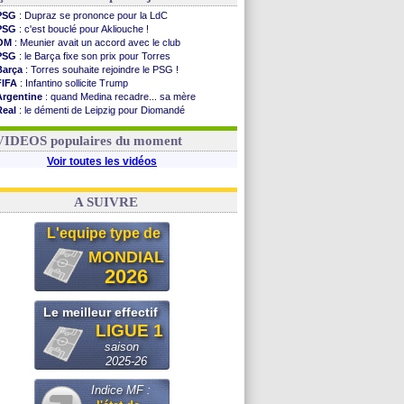
PSG
: Dupraz se prononce pour la LdC
PSG
: c'est bouclé pour Akliouche !
OM
: Meunier avait un accord avec le club
PSG
: le Barça fixe son prix pour Torres
Barça
: Torres souhaite rejoindre le PSG !
FIFA
: Infantino sollicite Trump
Argentine
: quand Medina recadre... sa mère
Real
: le démenti de Leipzig pour Diomandé
OM
: Paixão attire un 2e club anglais
FIFA
: le conseiller d'Infantino démissionne !
VIDEOS populaires du moment
Voir toutes les vidéos
A SUIVRE
L'equipe type de
MONDIAL
2026
Le meilleur effectif
LIGUE 1
saison
2025-26
Indice MF :