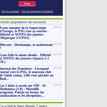
Voter
Voir les resultats
-
Voir les sondages précédents
articles populaires du moment
(05/08)
A une semaine de la Supercoupe
d'Europe, le PSG rate sa rentrée -
Débrief et NOTES des joueurs
(Majorque 3-0 PSG)
(05/08)
Mercato : Deschamps, et maintenant
?
(04/08)
Lyon frôle le néant absolu - Débrief
et NOTES des joueurs (Sparta 2-1
OL)
(05/08)
Journal des Transferts : Liverpool
tourné vers le PSG, le nouveau club
de Salah connu, Lille veut piocher au
Real...
(05/08)
Les 5 infos à savoir sur OM - Al-
Shahaniya (3-0) : Marseille
progresse, Paixão en forme, les
satisfactions et les déceptions...
Ça a fait le buzz depuis 7 jours