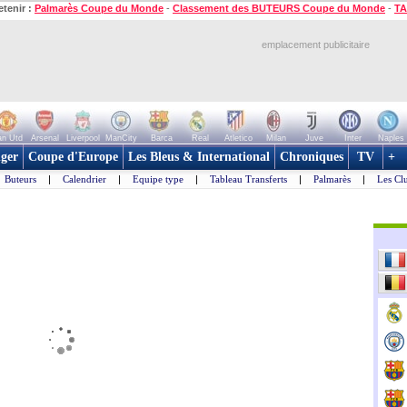
etenir :
Palmarès Coupe du Monde
-
Classement des BUTEURS Coupe du Monde
-
TA
emplacement publicitaire
n Utd
Arsenal
Liverpool
ManCity
Barca
Real
Atletico
Milan
Juve
Inter
Naples
ger
Coupe d'Europe
Les Bleus & International
Chroniques
TV
+
Buteurs
|
Calendrier
|
Equipe type
|
Tableau Transferts
|
Palmarès
|
Les Cl