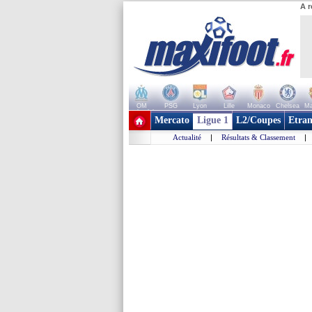
A r
OM
PSG
Lyon
Lille
Monaco
Chelsea
Ma
+ de clubs
Mercato
Ligue 1
L2/Coupes
Etran
Actualité
|
Résultats & Classement
|