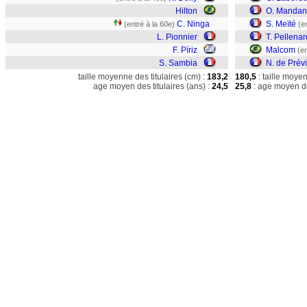
Hilton
O. Manda
C. Ninga
S. Meïté
(entré à la 60e)
(e
L. Pionnier
T. Pellenar
F. Píriz
Malcom
(en
S. Sambia
N. de Prévi
taille moyenne des titulaires (cm) :
183,2
180,5
: taille moye
age moyen des titulaires (ans) :
24,5
25,8
: age moyen de