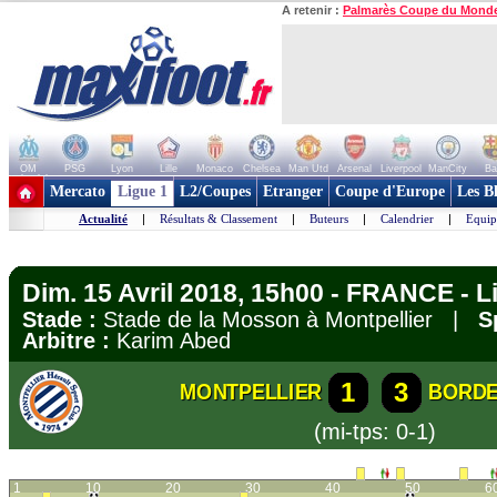
A retenir :
Palmarès Coupe du Mond
OM
PSG
Lyon
Lille
Monaco
Chelsea
Man Utd
Arsenal
Liverpool
ManCity
Ba
+ de clubs
Mercato
Ligue 1
L2/Coupes
Etranger
Coupe d'Europe
Les B
Actualité
|
Résultats & Classement
|
Buteurs
|
Calendrier
|
Equip
Dim. 15 Avril 2018, 15h00 - FRANCE - L
Stade :
Stade de la Mosson à Montpellier |
S
Arbitre :
Karim Abed
1
3
MONTPELLIER
BORD
(mi-tps: 0-1)
1
10
20
30
40
50
6