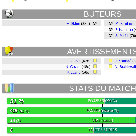
BUTEURS
E. Skhiri
(88e)
M. Braithwai
F. Kamano
(
S. Meïté
(78
AVERTISSEMENT
G. Sio
(43e)
J. Koundé
(
N. Cozza
(48e)
M. Braithwai
P. Lasne
(56e)
STATS DU MATC
51 %
POSSESSION
(%)
415
PASSES
(réussies %)
(81 %)
18
TIRS
(cadrés)
(5)
8
FAUTES SUBIES