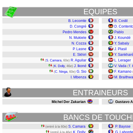
EQUIPES
B. Lecomte
B. Costil
D. Congré
D. Content
Pedro Mendes
Pablo
N. Mukiele
J. Koundé
N. Cozza
Y. Sabaly
P. Lasne
J. Plasil
E. Skhiri
Y. Sankhar
R. Aguilar
L. Lerager
(
S. Camara
, 60e)
J. Ikoné
V. Vada
(
K. Dolly
, 46e)
(
T. 
G. Sio
F. Kamano
(
C. Ninga
, 60e)
I. Mbenza
M. Braithwa
ENTRAINEURS
Michel Der Zakarian
Gustavo A
BANCS DE TOUCH
S. Camara
P. Baysse
(entré à la 60e)
K. Dolly
G. Labord
(entré à la 46e)