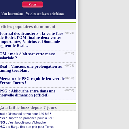
Voter
Voir les resultats
-
Voir les sondages précédents
articles populaires du moment
(06/08)
Journal des Transferts : la volte-face
de Rodri, l'OM finalise deux ventes
importantes, Vinicius et Diomandé
agitent le Real...
(07/08)
OM : mais d'où sort cette masse
salariale ?
(06/08)
Real : Vinicius, une prolongation au
timing troublant
(06/08)
Mercato : le PSG reçoit le feu vert de
Ferran Torres !
(06/08)
PSG : Akliouche entre dans une
nouvelle dimension (officiel)
Ça a fait le buzz depuis 7 jours
Real
: Diomandé arrive pour 140 M€ !
PSG
: Dupraz se prononce pour la LdC
PSG
: c'est bouclé pour Akliouche !
PSG
: le Barça fixe son prix pour Torres