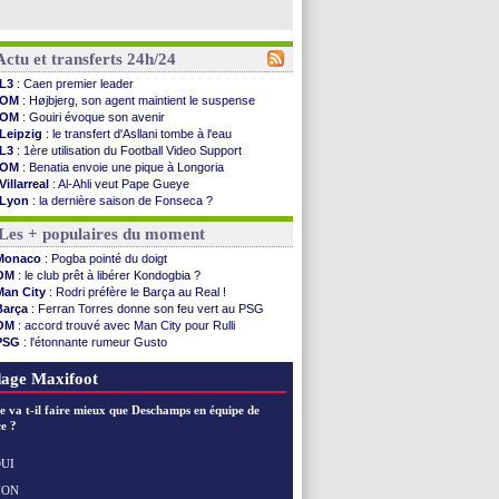
Actu et transferts 24h/24
L3
: Caen premier leader
OM
: Højbjerg, son agent maintient le suspense
OM
: Gouiri évoque son avenir
Leipzig
: le transfert d'Asllani tombe à l'eau
L3
: 1ère utilisation du Football Video Support
OM
: Benatia envoie une pique à Longoria
Villarreal
: Al-Ahli veut Pape Gueye
Lyon
: la dernière saison de Fonseca ?
OM
: un nouveau prétendant pour Højbjerg
Les + populaires du moment
Brest
: un gardien norvégien en approche ?
OM
: McCourt a versé 120 M€ en 2026
Monaco
: Pogba pointé du doigt
PSG
: 4 retours dans le groupe face à Man Utd ...
OM
: le club prêt à libérer Kondogbia ?
Nice
: Kevin Carlos va partir en Italie
Man City
: Rodri préfère le Barça au Real !
L1
: prison avec sursis requis contre un arbitre
Barça
: Ferran Torres donne son feu vert au PSG
Leganés
: c'est signé pour Luca Zidane (off.)
OM
: accord trouvé avec Man City pour Rulli
Atletico
: Ruggeri en route pour Aston Villa
PSG
: l'étonnante rumeur Gusto
Monaco
: Filipe Luis soutient Biereth
OM
: une offre pour Bulka
Lyon
: Mangala prêté à Getafe (officiel)
Ouganda
: Owori battu à mort à Kampala
age Maxifoot
PSG
: Nsoki va signer en Croatie
Arsenal
: Naples vise Gabriel Jesus
e va t-il faire mieux que Deschamps en équipe de
Real
: Mastantuono prêté à la Fiorentina (off.)
e ?
Man City
: accord avec le Barça pour Rodri ?
Rennes
: Haise a prolongé (officiel)
UI
Palace
: Tomiyasu a convaincu (officiel)
NON
Voir les brèves précédentes