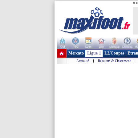
A r
OM
PSG
Lyon
Lille
Monaco
Chelsea
Ma
+ de clubs
Mercato
Ligue 1
L2/Coupes
Etran
Actualité
|
Résultats & Classement
|