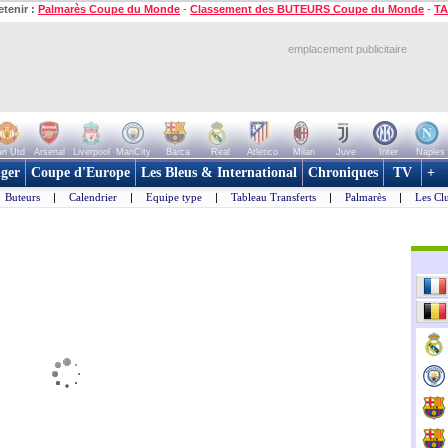
etenir :
Palmarès Coupe du Monde
-
Classement des BUTEURS Coupe du Monde
-
TA
emplacement publicitaire
n Utd
Arsenal
Liverpool
ManCity
Barca
Real
Atletico
Milan
Juve
Inter
Naples
ger
Coupe d'Europe
Les Bleus & International
Chroniques
TV
+
Buteurs
|
Calendrier
|
Equipe type
|
Tableau Transferts
|
Palmarès
|
Les Cl