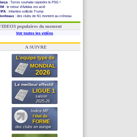
Barça
: Torres souhaite rejoindre le PSG !
OM
: le retour d'Adidas est acté
FIFA
: Infantino sollicite Trump
Bordeaux
: des clubs de N1 montent au créneau
Argentine
: quand Medina recadre... sa mère
Real
: le démenti de Leipzig pour Diomandé
VIDEOS populaires du moment
Voir toutes les vidéos
A SUIVRE
L'equipe type de
MONDIAL
2026
Le meilleur effectif
LIGUE 1
saison
2025-26
Indice MF :
l'état de
FORME
des clubs en europe