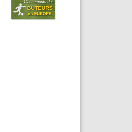
Classements des
BUTEURS
en EUROPE