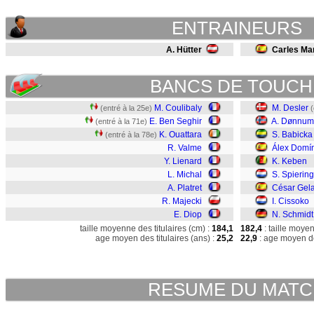
ENTRAINEURS
A. Hütter
Carles Mar
BANCS DE TOUCH
M. Coulibaly
M. Desler
(entré à la 25e)
(
E. Ben Seghir
A. Dønnum
(entré à la 71e)
K. Ouattara
S. Babicka
(entré à la 78e)
R. Valme
Álex Domí
Y. Lienard
K. Keben
L. Michal
S. Spierin
A. Platret
César Gela
R. Majecki
I. Cissoko
E. Diop
N. Schmidt
taille moyenne des titulaires (cm) :
184,1
182,4
: taille moye
age moyen des titulaires (ans) :
25,2
22,9
: age moyen de
RESUME DU MAT