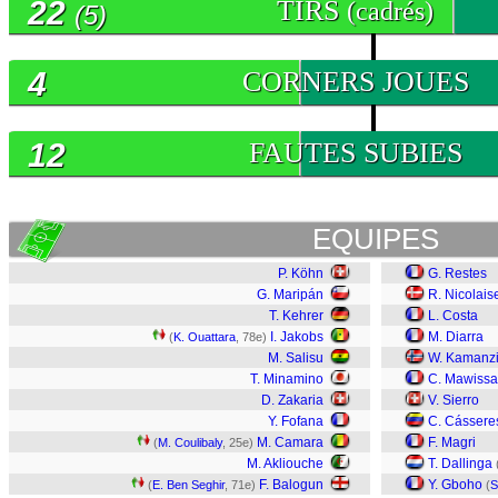
22
TIRS
(cadrés)
(5)
4
CORNERS JOUES
12
FAUTES SUBIES
EQUIPES
P. Köhn
G. Restes
G. Maripán
R. Nicolais
T. Kehrer
L. Costa
I. Jakobs
M. Diarra
(
K. Ouattara
, 78e)
M. Salisu
W. Kamanz
T. Minamino
C. Mawissa
D. Zakaria
V. Sierro
Y. Fofana
C. Cássere
M. Camara
F. Magri
(
M. Coulibaly
, 25e)
M. Akliouche
T. Dallinga
F. Balogun
Y. Gboho
(
E. Ben Seghir
, 71e)
(
S