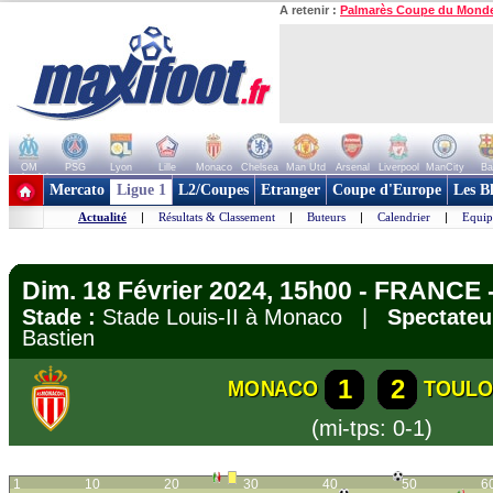
A retenir :
Palmarès Coupe du Mond
OM
PSG
Lyon
Lille
Monaco
Chelsea
Man Utd
Arsenal
Liverpool
ManCity
Ba
+ de clubs
Mercato
Ligue 1
L2/Coupes
Etranger
Coupe d'Europe
Les B
Actualité
|
Résultats & Classement
|
Buteurs
|
Calendrier
|
Equip
Dim. 18 Février 2024, 15h00 - FRANCE -
Stade :
Stade Louis-II à Monaco |
Spectateu
Bastien
1
2
MONACO
TOULO
(mi-tps: 0-1)
1
10
20
30
40
50
6