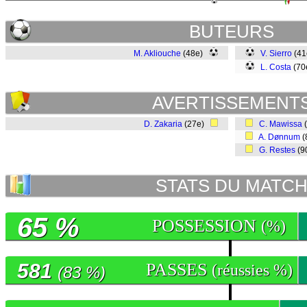
BUTEURS
M. Akliouche
(48e)
V. Sierro
(4
L. Costa
(70
AVERTISSEMENT
D. Zakaria
(27e)
C. Mawissa
A. Dønnum
(
G. Restes
(9
STATS DU MATC
65 %
POSSESSION
(%)
581
PASSES
(réussies %)
(83 %)